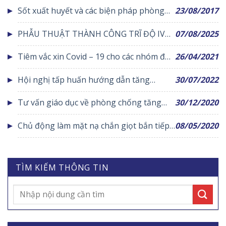
CƯƠNG – ĐỔI MỚI – PHÁT TRIỂN
Sốt xuất huyết và các biện pháp phòng
23/08/2017
chống
PHẪU THUẬT THÀNH CÔNG TRĨ ĐỘ IV
07/08/2025
CHO BỆNH NHÂN NỮ BẰNG PHƯƠNG
Tiêm vắc xin Covid – 19 cho các nhóm đối
26/04/2021
PHÁP LONGO HIỆN ĐẠI
tượng
Hội nghị tấp huấn hướng dẫn tăng
30/07/2022
cường công tác điều trị sốt xuất huyết tại
Tư vấn giáo dục về phòng chống tăng
30/12/2020
TTYT Yên Lạc
huyết áp tại cộng đồng
Chủ động làm mặt nạ chắn giọt bắn tiếp
08/05/2020
sức cho các y bác sỹ phòng chống dịch
bệnh Covid-19
TÌM KIẾM THÔNG TIN