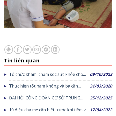
Tin liên quan
Tổ chức khám, chăm sóc sức khỏe cho
09/10/2023
học sinh, giáo viên trên địa bàn huyện
Thực hiện tốt năm không và ba cần
31/03/2020
Yên Lạc
trong phòng chống dịch bệnh Covid-19
ĐẠI HỘI CÔNG ĐOÀN CƠ SỞ TRUNG
25/12/2025
TÂM Y TẾ KHU VỰC YÊN LẠC NHIỆM KỲ
10 điều cha mẹ cần biết trước khi tiêm vắc
17/04/2022
2025 – 2030: ĐOÀN KẾT – DÂN CHỦ – KỶ
xin Covid cho trẻ 5-11 tuổi