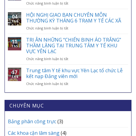
ở
Chức năng bình luận bị tắt
HIỂM
HƯỚNG
Y
DẪN
HỘI NGHỊ GIAO BAN CHUYÊN MÔN
TẾ
04
TÍCH
VIỆT
THƯỜNG KỲ THÁNG 6 TRẠM Y TẾ CÁC XÃ
Th6
HỢP
NAM
ở
Chức năng bình luận bị tắt
THẺ
01/7:
HỘI
BẢO
BẢO
NGHỊ
TRI ÂN NHỮNG “CHIẾN BINH ÁO TRẮNG”
HIỂM
HIỂM
11
GIAO
Y
THẦM LẶNG TẠI TRUNG TÂM Y TẾ KHU
Y
Th5
BAN
TẾ
VỰC YÊN LẠC
TẾ
CHUYÊN
VÀO
–
ở
Chức năng bình luận bị tắt
MÔN
ỨNG
ĐIỂM
TRI
THƯỜNG
DỤNG
TỰA
ÂN
KỲ
Trung tâm Y tế khu vực Yên Lạc tổ chức Lễ
VNeID
AN
17
NHỮNG
THÁNG
kết nạp Đảng viên mới
SINH,
Th4
“CHIẾN
6
CHÌA
ở
Chức năng bình luận bị tắt
BINH
TRẠM
KHÓA
Trung
ÁO
Y
BẢO
tâm
TRẮNG”
TẾ
VỆ
Y
THẦM
CÁC
SỨC
tế
CHUYÊN MỤC
LẶNG
XÃ
KHỎE
khu
TẠI
MỖI
vực
TRUNG
GIA
Yên
Bảng phân công trực
(3)
TÂM
ĐÌNH
Lạc
Y
tổ
TẾ
Các khoa cận lâm sàng
(4)
chức
KHU