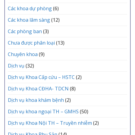
Lễ
VỰC
Các khoa dự phòng
(6)
kết
YÊN
nạp
LẠC
Các khoa lâm sàng
(12)
Đảng
viên
mới
Các phòng ban
(3)
Chưa được phân loại
(13)
Chuyên khoa
(9)
Dịch vụ
(32)
Dịch vụ Khoa Cấp cứu – HSTC
(2)
Dịch vụ Khoa CĐHA- TDCN
(8)
Dịch vụ khoa khám bệnh
(2)
Dịch vụ khoa ngoại TH – GMHS
(50)
Dịch vụ Khoa Nội TH – Truyền nhiễm
(2)
Dịch vụ Khoa Phụ Sản
(14)