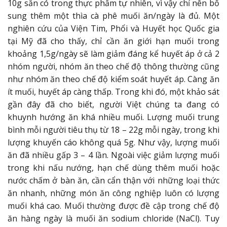
10g sẵn có trong thực phẩm tự nhiên, vì vậy chỉ nên bổ
sung thêm một thìa cà phê muối ăn/ngày là đủ. Một
nghiên cứu của Viện Tim, Phổi và Huyết học Quốc gia
tại Mỹ đã cho thấy, chỉ cần ăn giới hạn muối trong
khoảng 1,5g/ngày sẽ làm giảm đáng kể huyết áp ở cả 2
nhóm người, nhóm ăn theo chế độ thông thường cũng
như nhóm ăn theo chế độ kiểm soát huyết áp. Càng ăn
ít muối, huyết áp càng thấp. Trong khi đó, một khảo sát
gần đây đã cho biết, người Việt chúng ta đang có
khuynh hướng ăn khá nhiều muối. Lượng muối trung
bình mỗi người tiêu thụ từ 18 – 22g mỗi ngày, trong khi
lượng khuyến cáo không quá 5g. Như vậy, lượng muối
ăn đã nhiều gấp 3 – 4 lần. Ngoài việc giảm lượng muối
trong khi nấu nướng, hạn chế dùng thêm muối hoặc
nước chấm ở bàn ăn, cần cẩn thận với những loại thức
ăn nhanh, những món ăn công nghiệp luôn có lượng
muối khá cao. Muối thường được đề cập trong chế độ
ăn hàng ngày là muối ăn sodium chloride (NaCl). Tuy