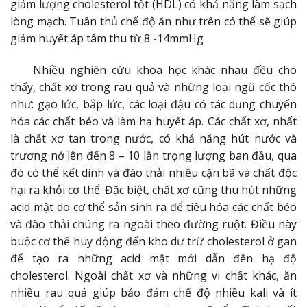
giảm lượng cholesterol tốt (HDL) có khả năng làm sạch
lòng mạch. Tuân thủ chế độ ăn như trên có thể sẽ giúp
giảm huyết áp tâm thu từ 8 -14mmHg
………
Nhiều nghiên cứu khoa học khác nhau đều cho
thấy, chất xơ trong rau quả và những loại ngũ cốc thô
như: gạo lức, bắp lức, các loại đậu có tác dụng chuyển
hóa các chất béo và làm hạ huyết áp. Các chất xơ, nhất
là chất xơ tan trong nước, có khả năng hút nước và
trương nở lên đến 8 – 10 lần trọng lượng ban đầu, qua
đó có thể kết dính và đào thải nhiều cặn bã và chất độc
hại ra khỏi cơ thể. Đặc biệt, chất xơ cũng thu hút những
acid mật do cơ thể sản sinh ra để tiêu hóa các chất béo
và đào thải chúng ra ngoài theo đường ruột. Điều này
buộc cơ thể huy động đến kho dự trữ cholesterol ở gan
để tạo ra những acid mật mới dẫn đến hạ độ
cholesterol. Ngoài chất xơ và những vi chất khác, ăn
nhiều rau quả giúp bảo đảm chế độ nhiều kali và ít