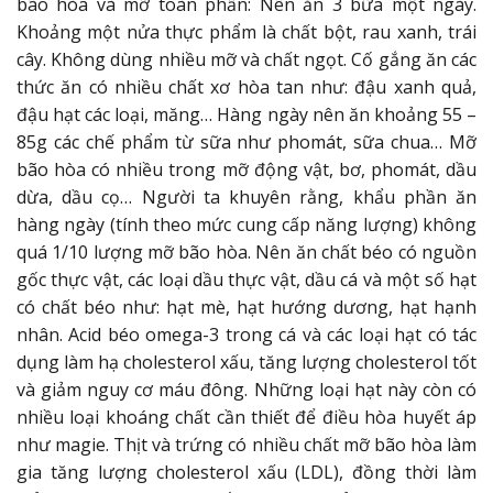
bão hòa và mỡ toàn phần: Nên ăn 3 bữa một ngày.
Khoảng một nửa thực phẩm là chất bột, rau xanh, trái
cây. Không dùng nhiều mỡ và chất ngọt. Cố gắng ăn các
thức ăn có nhiều chất xơ hòa tan như: đậu xanh quả,
đậu hạt các loại, măng… Hàng ngày nên ăn khoảng 55 –
85g các chế phẩm từ sữa như phomát, sữa chua… Mỡ
bão hòa có nhiều trong mỡ động vật, bơ, phomát, dầu
dừa, dầu cọ… Người ta khuyên rằng, khẩu phần ăn
hàng ngày (tính theo mức cung cấp năng lượng) không
quá 1/10 lượng mỡ bão hòa. Nên ăn chất béo có nguồn
gốc thực vật, các loại dầu thực vật, dầu cá và một số hạt
có chất béo như: hạt mè, hạt hướng dương, hạt hạnh
nhân. Acid béo omega-3 trong cá và các loại hạt có tác
dụng làm hạ cholesterol xấu, tăng lượng cholesterol tốt
và giảm nguy cơ máu đông. Những loại hạt này còn có
nhiều loại khoáng chất cần thiết để điều hòa huyết áp
như magie. Thịt và trứng có nhiều chất mỡ bão hòa làm
gia tăng lượng cholesterol xấu (LDL), đồng thời làm