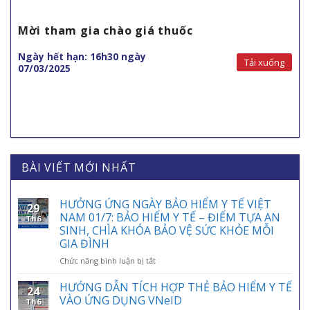
Mời tham gia chào giá thuốc
Ngày hết hạn: 16h30 ngày
Tải xuống
07/03/2025
BÀI VIẾT MỚI NHẤT
HƯỞNG ỨNG NGÀY BẢO HIỂM Y TẾ VIỆT
29
NAM 01/7: BẢO HIỂM Y TẾ – ĐIỂM TỰA AN
Th6
SINH, CHÌA KHÓA BẢO VỆ SỨC KHỎE MỖI
GIA ĐÌNH
ở
Chức năng bình luận bị tắt
HƯỞNG
ỨNG
HƯỚNG DẪN TÍCH HỢP THẺ BẢO HIỂM Y TẾ
24
NGÀY
VÀO ỨNG DỤNG VNeID
Th6
BẢO