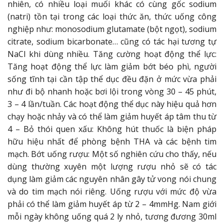
nhiên, có nhiều loại muối khác có cùng gốc sodium
(natri) tồn tại trong các loại thức ăn, thức uống công
nghiệp như: monosodium glutamate (bột ngọt), sodium
citrate, sodium bicarbonate… cũng có tác hại tương tự
NaCl khi dùng nhiều. Tăng cường hoạt động thể lực:
Tăng hoạt động thể lực làm giảm bớt béo phì, người
sống tĩnh tại cần tập thể dục đều đặn ở mức vừa phải
như đi bộ nhanh hoặc bơi lội trong vòng 30 – 45 phút,
3 – 4 lần/tuần. Các hoạt động thể dục này hiệu quả hơn
chạy hoặc nhảy và có thể làm giảm huyết áp tâm thu từ
4 – Bỏ thói quen xấu: Không hút thuốc là biện pháp
hữu hiệu nhất để phòng bệnh THA và các bệnh tim
mạch. Bớt uống rượu: Một số nghiên cứu cho thấy, nếu
dùng thường xuyên một lượng rượu nhỏ sẽ có tác
dụng làm giảm các nguyên nhân gây tử vong nói chung
và do tim mạch nói riêng. Uống rượu với mức độ vừa
phải có thể làm giảm huyết áp từ 2 – 4mmHg. Nam giới
mỗi ngày không uống quá 2 ly nhỏ, tương đương 30ml