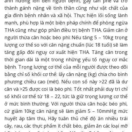
ảnh hưởng lớn đến người bệnh, gây tàn phế và trở
thành gánh nặng về tinh thần cũng như vật chất của
gia đình bệnh nhân và xã hội. Thực hiện lối sống lành
mạnh, phù hợp là một biện pháp chính để phòng ngừa
THA cũng như góp phần điều trị bệnh THA. Giảm cân ở
người thừa cân hoặc béo phì: Nếu tăng 5 – 10kg trọng
lượng cơ thể so với cân nặng chuẩn (lúc 18 tuổi) sẽ làm
tăng gấp đôi nguy cơ xuất hiện THA. Tăng cân trong
thời gian dài là một trong những yếu tố nguy cơ mắc
bệnh. Trọng lượng cơ thể của mỗi người được theo dõi
bằng chỉ số khối cơ thể: lấy cân nặng (kg) chia cho bình
phương chiều cao (mét). Nếu con số này >22 đã là dư
cân và >25 được coi là béo phì. Tốt nhất phải duy trì chỉ
số khối cơ thể từ 18 – 22, tức là giữ trọng lượng cơ thể
ở mức bình thường. Với người thừa cân hoặc béo phì,
cứ giảm 10kg cân nặng sẽ làm giảm 5 – 10mmHg mức
huyết áp tâm thu, Hãy tuân thủ chế độ ăn nhiều trái
cây, rau, các thực phẩm ít chất béo, giảm ăn các loại mỡ