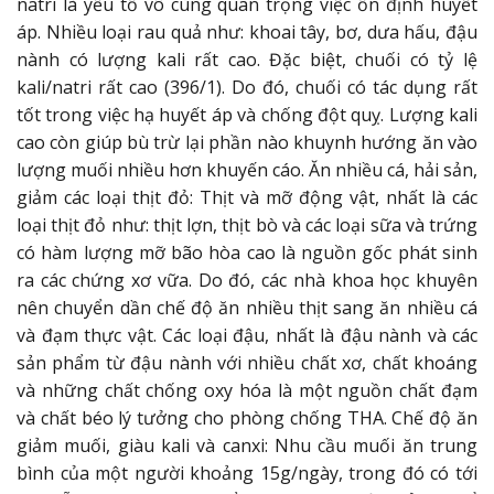
natri là yếu tố vô cùng quan trọng việc ổn định huyết
áp. Nhiều loại rau quả như: khoai tây, bơ, dưa hấu, đậu
nành có lượng kali rất cao. Đặc biệt, chuối có tỷ lệ
kali/natri rất cao (396/1). Do đó, chuối có tác dụng rất
tốt trong việc hạ huyết áp và chống đột quỵ. Lượng kali
cao còn giúp bù trừ lại phần nào khuynh hướng ăn vào
lượng muối nhiều hơn khuyến cáo. Ăn nhiều cá, hải sản,
giảm các loại thịt đỏ: Thịt và mỡ động vật, nhất là các
loại thịt đỏ như: thịt lợn, thịt bò và các loại sữa và trứng
có hàm lượng mỡ bão hòa cao là nguồn gốc phát sinh
ra các chứng xơ vữa. Do đó, các nhà khoa học khuyên
nên chuyển dần chế độ ăn nhiều thịt sang ăn nhiều cá
và đạm thực vật. Các loại đậu, nhất là đậu nành và các
sản phẩm từ đậu nành với nhiều chất xơ, chất khoáng
và những chất chống oxy hóa là một nguồn chất đạm
và chất béo lý tưởng cho phòng chống THA. Chế độ ăn
giảm muối, giàu kali và canxi: Nhu cầu muối ăn trung
bình của một người khoảng 15g/ngày, trong đó có tới