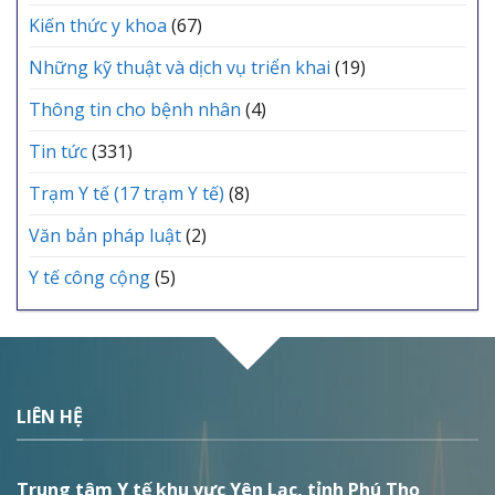
Kiến thức y khoa
(67)
Những kỹ thuật và dịch vụ triển khai
(19)
Thông tin cho bệnh nhân
(4)
Tin tức
(331)
Trạm Y tế (17 trạm Y tế)
(8)
Văn bản pháp luật
(2)
Y tế công cộng
(5)
LIÊN HỆ
Trung tâm Y tế khu vực Yên Lạc, tỉnh Phú Thọ