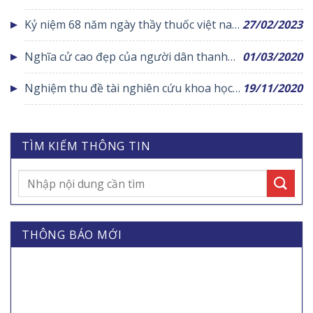
viên dân số
Kỷ niệm 68 năm ngày thầy thuốc việt nam
27/02/2023
(27/02/1955-27/02/2023)
Nghĩa cử cao đẹp của người dân thanh
01/03/2020
hóa hướng về những chiến sỹ thầm lặng
Nghiệm thu đề tài nghiên cứu khoa học
19/11/2020
trên mặt trận đấu tranh phòng chống
năm 2020
dịch bệnh Corona
TÌM KIẾM THÔNG TIN
THÔNG BÁO MỚI