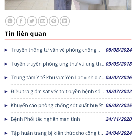
Tin liên quan
Truyền thông tư vấn về phòng chống
08/08/2024
bệnh, không lây nhiễm tại cộng đồng
Tuyên truyền phòng ung thư vú ung thư
03/05/2018
cổ tử cung cho phụ nữ
Trung tâm Y tế khu vực Yên Lạc vinh dự
04/02/2026
đón chuyên gia Tim mạch hàng đầu đến
Điều tra giám sát véc tơ truyền bệnh sốt
18/07/2022
thăm và làm việc
xuất huyết
Khuyến cáo phòng chống sốt xuất huyết
06/08/2025
Bệnh Phổi tắc nghẽn mạn tính
24/11/2020
Tập huấn trang bị kiến thức cho cộng tác
24/04/2024