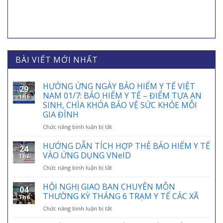
BÀI VIẾT MỚI NHẤT
HƯỞNG ỨNG NGÀY BẢO HIỂM Y TẾ VIỆT
29
NAM 01/7: BẢO HIỂM Y TẾ – ĐIỂM TỰA AN
Th6
SINH, CHÌA KHÓA BẢO VỆ SỨC KHỎE MỖI
GIA ĐÌNH
ở
Chức năng bình luận bị tắt
HƯỞNG
ỨNG
HƯỚNG DẪN TÍCH HỢP THẺ BẢO HIỂM Y TẾ
24
NGÀY
VÀO ỨNG DỤNG VNeID
Th6
BẢO
ở
Chức năng bình luận bị tắt
HIỂM
HƯỚNG
Y
DẪN
HỘI NGHỊ GIAO BAN CHUYÊN MÔN
TẾ
04
TÍCH
VIỆT
THƯỜNG KỲ THÁNG 6 TRẠM Y TẾ CÁC XÃ
Th6
HỢP
NAM
ở
Chức năng bình luận bị tắt
THẺ
01/7:
HỘI
BẢO
BẢO