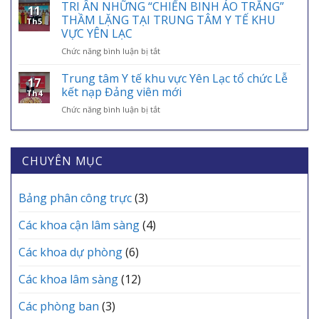
NGHỊ
TRI ÂN NHỮNG “CHIẾN BINH ÁO TRẮNG”
HIỂM
HIỂM
11
GIAO
Y
THẦM LẶNG TẠI TRUNG TÂM Y TẾ KHU
Y
Th5
BAN
TẾ
VỰC YÊN LẠC
TẾ
CHUYÊN
VÀO
–
ở
Chức năng bình luận bị tắt
MÔN
ỨNG
ĐIỂM
TRI
THƯỜNG
DỤNG
TỰA
ÂN
KỲ
Trung tâm Y tế khu vực Yên Lạc tổ chức Lễ
VNeID
AN
17
NHỮNG
THÁNG
kết nạp Đảng viên mới
SINH,
Th4
“CHIẾN
6
CHÌA
ở
Chức năng bình luận bị tắt
BINH
TRẠM
KHÓA
Trung
ÁO
Y
BẢO
tâm
TRẮNG”
TẾ
VỆ
Y
THẦM
CÁC
SỨC
tế
CHUYÊN MỤC
LẶNG
XÃ
KHỎE
khu
TẠI
MỖI
vực
TRUNG
GIA
Yên
Bảng phân công trực
(3)
TÂM
ĐÌNH
Lạc
Y
tổ
TẾ
Các khoa cận lâm sàng
(4)
chức
KHU
Lễ
VỰC
Các khoa dự phòng
(6)
kết
YÊN
nạp
LẠC
Các khoa lâm sàng
(12)
Đảng
viên
mới
Các phòng ban
(3)