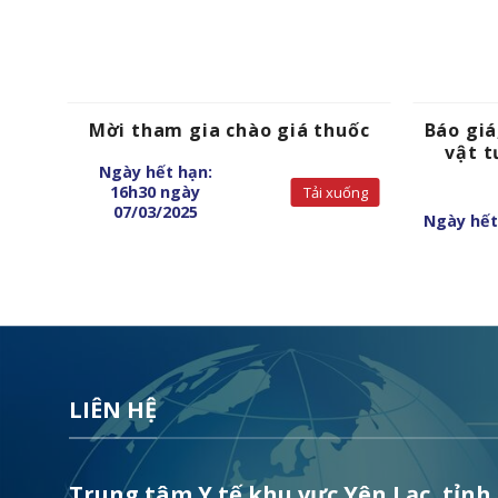
hình
Mời tham gia chào giá thuốc
Báo giá
vật t
Ngày hết hạn:
16h30 ngày
Tải xuống
uống
07/03/2025
Ngày hết
LIÊN HỆ
Trung tâm Y tế khu vực Yên Lạc, tỉnh