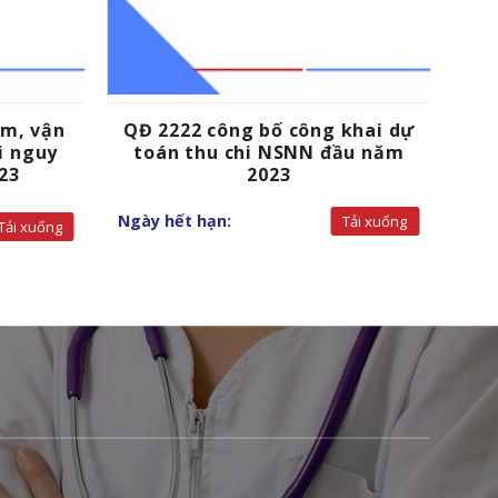
om, vận
QĐ 2222 công bố công khai dự
i nguy
toán thu chi NSNN đầu năm
23
2023
Ngày hết hạn:
Tải xuống
Tải xuống