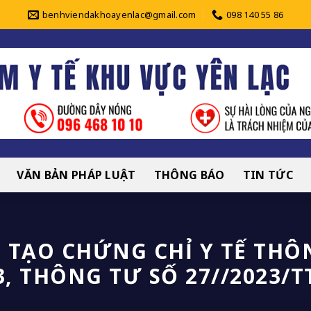
benhviendakhoayenlac@gmail.com
098 140 55 86
VĂN BẢN PHÁP LUẬT
THÔNG BÁO
TIN TỨC
 TẠO CHỨNG CHỈ Y TẾ THÔ
3, THÔNG TƯ SỐ 27//2023/T