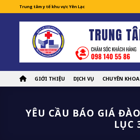
Skip
Trung tâm y tế khu vực Yên Lạc
to
content
GIỚI THIỆU
DỊCH VỤ
CHUYÊN KHOA
YÊU CẦU BÁO GIÁ ĐÀO
LỤC 