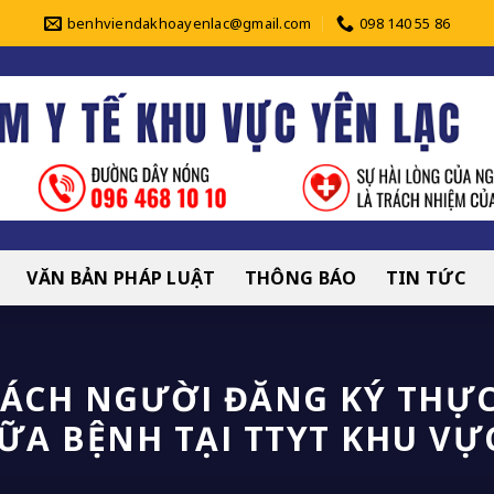
benhviendakhoayenlac@gmail.com
098 140 55 86
VĂN BẢN PHÁP LUẬT
THÔNG BÁO
TIN TỨC
SÁCH NGƯỜI ĐĂNG KÝ TH
A BỆNH TẠI TTYT KHU VỰ