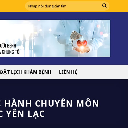
ĐẶT LỊCH KHÁM BỆNH
LIÊN HỆ
ỰC HÀNH CHUYÊN MÔN
C YÊN LẠC