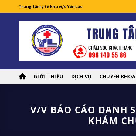
Skip
Trung tâm y tế khu vực Yên Lạc
to
content
GIỚI THIỆU
DỊCH VỤ
CHUYÊN KHOA
V/V BÁO CÁO DANH 
KHÁM CHỮ