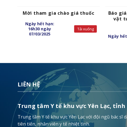
hình
Mời tham gia chào giá thuốc
Báo giá
vật t
Ngày hết hạn:
16h30 ngày
Tải xuống
uống
07/03/2025
Ngày hết
LIÊN HỆ
Trung tâm Y tế khu vực Yên Lạc, tỉnh
Trung tâm Y tế khu vực Yên Lạc với đội ngũ bác sĩ
tiên tiến, nhân viên y tế nhiệt tình.