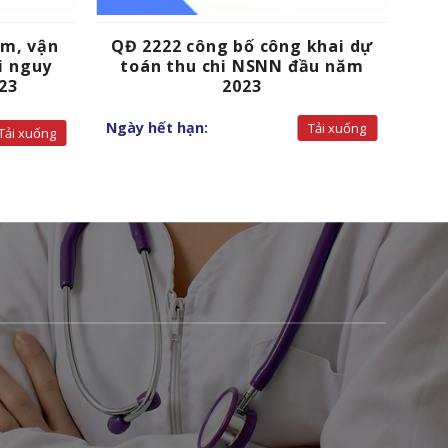
om, vận
QĐ 2222 công bố công khai dự
i nguy
toán thu chi NSNN đầu năm
23
2023
Ngày hết hạn:
Tải xuống
Tải xuống