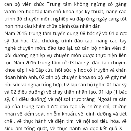
cản bộ viên chức Trung tâm không ngừng cố gằng
vươn lên học tập làm chủ khoa học kỹ thuật, nâng cao
trình độ chuyên môn, nghiệp vụ đáp ứng ngày càng tốt
hơn nhu cầu khám chữa bệnh của nhân dân.
Năm 2015 trung tâm tuyển dụng 08 bác sỹ và 01 dược
sỹ đại học. Các chương trình đào tạo, nâng cao tay
nghề chuyên môn, đào tạo lại, cử cán bộ nhân viên đi
bồi dưỡng nghiệp vụ chuyên môn được thực hiện liên
tục. Năm 2016 trung tâm cử 03 bác sỹ đào tạo chuyên
khoa cấp I về Cấp cứu hồi sức, y học cổ truyền và chẩn
đoán hình ảnh, 02 cán bộ chuyên khoa sơ bộ về gây mê
hồi sức và ngoại tổng hợp, 02 kíp cán bộ (gồm 01 bác sỹ
và 02 điều dưỡng) về chạy thận nhân tạo, 01 kíp (1 bác
sỹ, 01 điều dưỡng) về nội soi trực tràng. Ngoài ra cán
bộ của trung tâm được đào tạo lấy chứng chỉ, chứng
nhận về kiểm soát nhiễm khuẩn, về dinh dưỡng và tiết
chế , về thực hành và điện tim, về nội soi tiêu hóa, về
siêu âm tổng quát, về thực hành và đọc kết quả X –