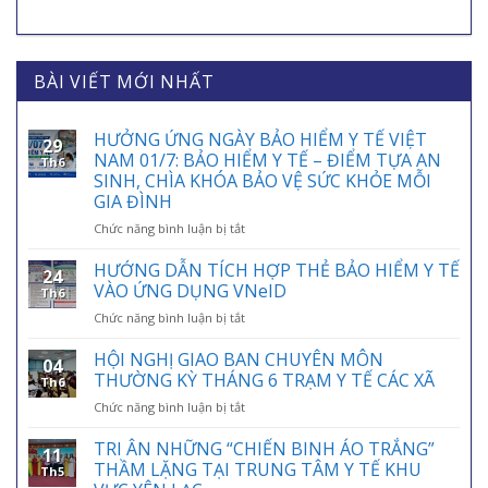
BÀI VIẾT MỚI NHẤT
HƯỞNG ỨNG NGÀY BẢO HIỂM Y TẾ VIỆT
29
NAM 01/7: BẢO HIỂM Y TẾ – ĐIỂM TỰA AN
Th6
SINH, CHÌA KHÓA BẢO VỆ SỨC KHỎE MỖI
GIA ĐÌNH
ở
Chức năng bình luận bị tắt
HƯỞNG
ỨNG
HƯỚNG DẪN TÍCH HỢP THẺ BẢO HIỂM Y TẾ
24
NGÀY
VÀO ỨNG DỤNG VNeID
Th6
BẢO
ở
Chức năng bình luận bị tắt
HIỂM
HƯỚNG
Y
DẪN
HỘI NGHỊ GIAO BAN CHUYÊN MÔN
TẾ
04
TÍCH
VIỆT
THƯỜNG KỲ THÁNG 6 TRẠM Y TẾ CÁC XÃ
Th6
HỢP
NAM
ở
Chức năng bình luận bị tắt
THẺ
01/7:
HỘI
BẢO
BẢO
NGHỊ
TRI ÂN NHỮNG “CHIẾN BINH ÁO TRẮNG”
HIỂM
HIỂM
11
GIAO
Y
THẦM LẶNG TẠI TRUNG TÂM Y TẾ KHU
Y
Th5
BAN
TẾ
TẾ