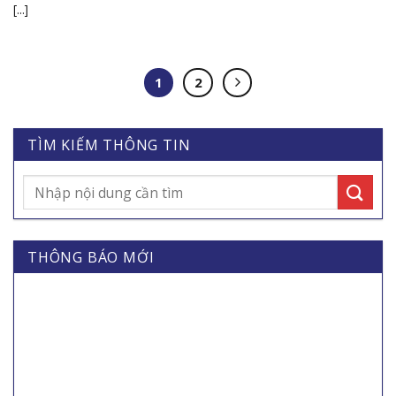
[...]
1
2
TÌM KIẾM THÔNG TIN
THÔNG BÁO MỚI