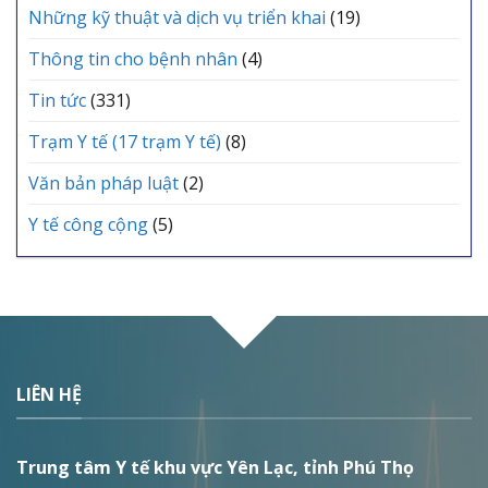
Những kỹ thuật và dịch vụ triển khai
(19)
Thông tin cho bệnh nhân
(4)
Tin tức
(331)
Trạm Y tế (17 trạm Y tế)
(8)
Văn bản pháp luật
(2)
Y tế công cộng
(5)
LIÊN HỆ
Trung tâm Y tế khu vực Yên Lạc, tỉnh Phú Thọ