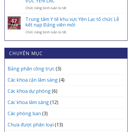
VỰC YÊN LẠC
CHUYÊN
VÀO
–
ở
Chức năng bình luận bị tắt
MÔN
ỨNG
ĐIỂM
TRI
THƯỜNG
DỤNG
TỰA
ÂN
KỲ
Trung tâm Y tế khu vực Yên Lạc tổ chức Lễ
VNeID
AN
17
NHỮNG
THÁNG
kết nạp Đảng viên mới
SINH,
Th4
“CHIẾN
6
CHÌA
ở
Chức năng bình luận bị tắt
BINH
TRẠM
KHÓA
Trung
ÁO
Y
BẢO
tâm
TRẮNG”
TẾ
VỆ
Y
THẦM
CÁC
SỨC
tế
CHUYÊN MỤC
LẶNG
XÃ
KHỎE
khu
TẠI
MỖI
vực
TRUNG
GIA
Yên
Bảng phân công trực
(3)
TÂM
ĐÌNH
Lạc
Y
tổ
TẾ
Các khoa cận lâm sàng
(4)
chức
KHU
Lễ
VỰC
Các khoa dự phòng
(6)
kết
YÊN
nạp
LẠC
Các khoa lâm sàng
(12)
Đảng
viên
mới
Các phòng ban
(3)
Chưa được phân loại
(13)