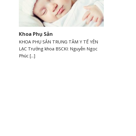
Khoa Phụ Sản
KHOA PHỤ SẢN TRUNG TÂM Y TẾ YÊN
V/v báo cáo danh sách
V/v báo cáo danh sác
LẠC Trưởng khoa BSCKI: Nguyễn Ngọc
người đăng ký thực hành
người thực hành đã 
Phúc [...]
chuyên môn Khám chữa
thành quá trình thự
bệnh tại TTYT khu vực Yên
khám bệnh, chữa bệ
Lạc
Ngày hết hạn:
Tả
Ngày hết hạn:
Tải xuống