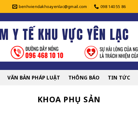
benhviendakhoayenlac@gmail.com
098 140 55 86
VĂN BẢN PHÁP LUẬT
THÔNG BÁO
TIN TỨC
KHOA PHỤ SẢN