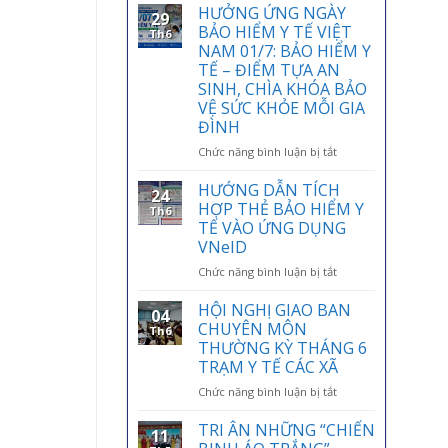
HƯỞNG ỨNG NGÀY
29
BẢO HIỂM Y TẾ VIỆT
Th6
NAM 01/7: BẢO HIỂM Y
TẾ – ĐIỂM TỰA AN
SINH, CHÌA KHÓA BẢO
VỆ SỨC KHỎE MỖI GIA
ĐÌNH
ở
Chức năng bình luận bị tắt
HƯỞNG
ỨNG
HƯỚNG DẪN TÍCH
24
NGÀY
HỢP THẺ BẢO HIỂM Y
Th6
BẢO
TẾ VÀO ỨNG DỤNG
HIỂM
VNeID
Y
TẾ
ở
Chức năng bình luận bị tắt
VIỆT
HƯỚNG
NAM
DẪN
HỘI NGHỊ GIAO BAN
04
01/7:
TÍCH
CHUYÊN MÔN
Th6
BẢO
HỢP
THƯỜNG KỲ THÁNG 6
HIỂM
THẺ
TRẠM Y TẾ CÁC XÃ
Y
BẢO
TẾ
HIỂM
ở
Chức năng bình luận bị tắt
–
Y
HỘI
ĐIỂM
TẾ
NGHỊ
TRI ÂN NHỮNG “CHIẾN
11
TỰA
VÀO
GIAO