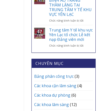
BINH ÁO TRẮNG”
Th5
AN
ỨNG
BAN
THẦM LẶNG TẠI
SINH,
DỤNG
CHUYÊN
TRUNG TÂM Y TẾ KHU
CHÌA
VNeID
MÔN
VỰC YÊN LẠC
KHÓA
THƯỜNG
BẢO
KỲ
ở
Chức năng bình luận bị tắt
VỆ
THÁNG
TRI
SỨC
6
ÂN
Trung tâm Y tế khu vực
17
KHỎE
TRẠM
NHỮNG
Yên Lạc tổ chức Lễ kết
Th4
MỖI
Y
“CHIẾN
nạp Đảng viên mới
GIA
TẾ
BINH
ĐÌNH
CÁC
ở
Chức năng bình luận bị tắt
ÁO
XÃ
Trung
TRẮNG”
tâm
THẦM
Y
LẶNG
tế
TẠI
CHUYÊN MỤC
khu
TRUNG
vực
TÂM
Yên
Y
Bảng phân công trực
(3)
Lạc
TẾ
tổ
KHU
Các khoa cận lâm sàng
(4)
chức
VỰC
Lễ
YÊN
Các khoa dự phòng
(6)
kết
LẠC
nạp
Các khoa lâm sàng
(12)
Đảng
viên