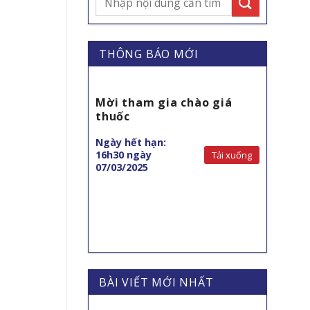
THÔNG BÁO MỚI
giá Bộ xử lý
Mời tham gia chào giá
ống soi mềm
thuốc
Ngày hết hạn:
Tải xuống
16h30 ngày
Tải xuống
07/03/2025
BÀI VIẾT MỚI NHẤT