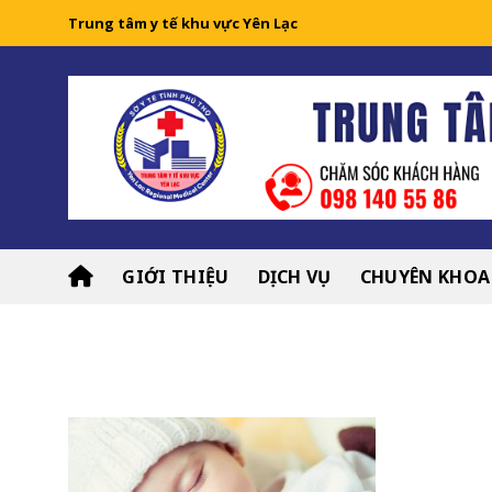
Skip
Trung tâm y tế khu vực Yên Lạc
to
content
GIỚI THIỆU
DỊCH VỤ
CHUYÊN KHOA