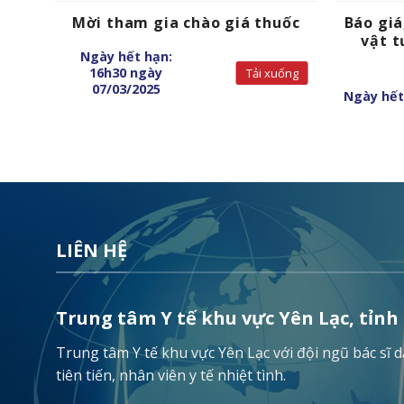
hình
Mời tham gia chào giá thuốc
Báo giá
vật t
Ngày hết hạn:
16h30 ngày
Tải xuống
uống
07/03/2025
Ngày hết
LIÊN HỆ
Trung tâm Y tế khu vực Yên Lạc, tỉnh
Trung tâm Y tế khu vực Yên Lạc với đội ngũ bác sĩ
tiên tiến, nhân viên y tế nhiệt tình.