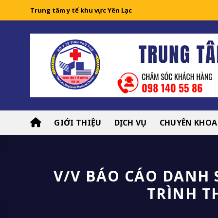
Skip
Trung tâm y tế khu vực Yên Lạc
to
content
GIỚI THIỆU
DỊCH VỤ
CHUYÊN KHOA
V/V BÁO CÁO DANH
TRÌNH T