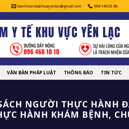
benhviendakhoayenlac@gmail.com
098 140 55 86
VĂN BẢN PHÁP LUẬT
THÔNG BÁO
TIN TỨC
 SÁCH NGƯỜI THỰC HÀNH 
HỰC HÀNH KHÁM BỆNH, C