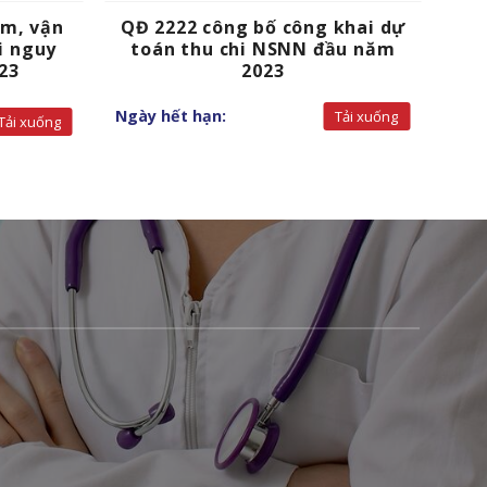
om, vận
QĐ 2222 công bố công khai dự
i nguy
toán thu chi NSNN đầu năm
23
2023
Ngày hết hạn:
Tải xuống
Tải xuống