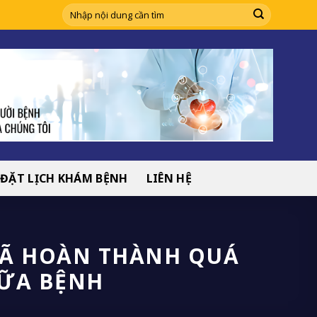
ĐẶT LỊCH KHÁM BỆNH
LIÊN HỆ
ĐÃ HOÀN THÀNH QUÁ
HỮA BỆNH