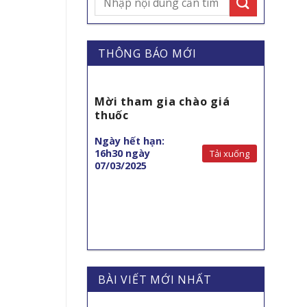
THÔNG BÁO MỚI
giá Bộ xử lý
Mời tham gia chào giá
ống soi mềm
thuốc
Ngày hết hạn:
Tải xuống
16h30 ngày
Tải xuống
07/03/2025
BÀI VIẾT MỚI NHẤT