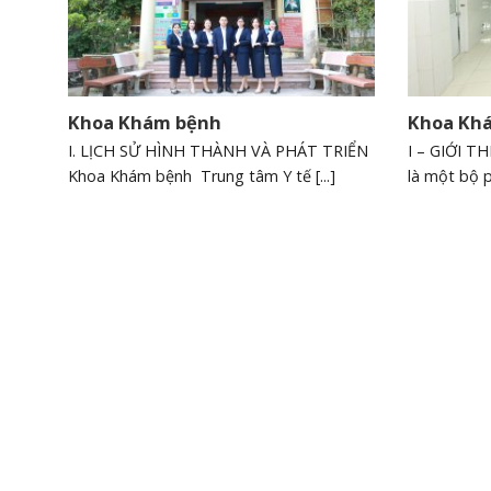
Khoa Khám bệnh
Khoa Kh
I. LỊCH SỬ HÌNH THÀNH VÀ PHÁT TRIỂN
I – GIỚI 
V/v báo cáo danh sách
V/v báo cáo danh sác
Khoa Khám bệnh Trung tâm Y tế [...]
là một bộ p
người đăng ký thực hành
người thực hành đã 
chuyên môn Khám chữa
thành quá trình thự
bệnh tại TTYT khu vực Yên
khám bệnh, chữa bệ
Lạc
Ngày hết hạn:
Tả
Ngày hết hạn:
Tải xuống