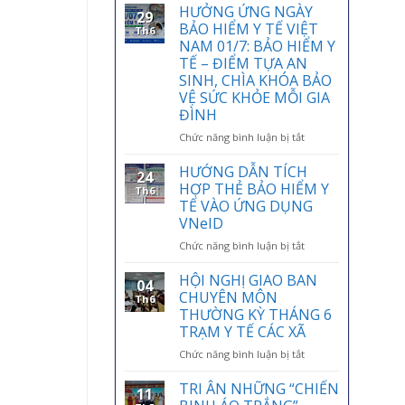
HƯỞNG ỨNG NGÀY
29
BẢO HIỂM Y TẾ VIỆT
Th6
NAM 01/7: BẢO HIỂM Y
TẾ – ĐIỂM TỰA AN
SINH, CHÌA KHÓA BẢO
VỆ SỨC KHỎE MỖI GIA
ĐÌNH
ở
Chức năng bình luận bị tắt
HƯỞNG
ỨNG
HƯỚNG DẪN TÍCH
24
NGÀY
HỢP THẺ BẢO HIỂM Y
Th6
BẢO
TẾ VÀO ỨNG DỤNG
HIỂM
VNeID
Y
TẾ
ở
Chức năng bình luận bị tắt
VIỆT
HƯỚNG
NAM
DẪN
HỘI NGHỊ GIAO BAN
04
01/7:
TÍCH
CHUYÊN MÔN
Th6
BẢO
HỢP
THƯỜNG KỲ THÁNG 6
HIỂM
THẺ
TRẠM Y TẾ CÁC XÃ
Y
BẢO
TẾ
HIỂM
ở
Chức năng bình luận bị tắt
–
Y
HỘI
ĐIỂM
TẾ
NGHỊ
TRI ÂN NHỮNG “CHIẾN
11
TỰA
VÀO
GIAO