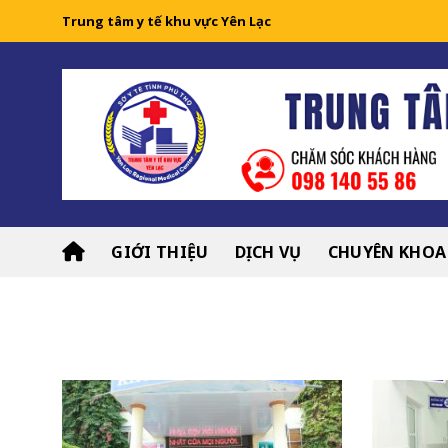
Skip
Trung tâm y tế khu vực Yên Lạc
to
content
GIỚI THIỆU
DỊCH VỤ
CHUYÊN KHOA