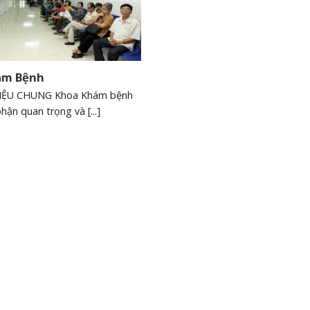
ám Bệnh
THIỆU CHUNG Khoa Khám bệnh
h
Thư mời báo giá cho gói
Thư mới chào 
hận quan trọng và [...]
hoàn
thầu thay thế vật tư hệ
hình ảnh và 
c hành
thống lọc nước phục vụ
Ngày hết hạn:
nh
công tác chuyên môn tại
31/07/2026
trung tâm y tế khu vực
Yên Lạc
i xuống
Ngày hết hạn:
Tải xuống
25-07-2026