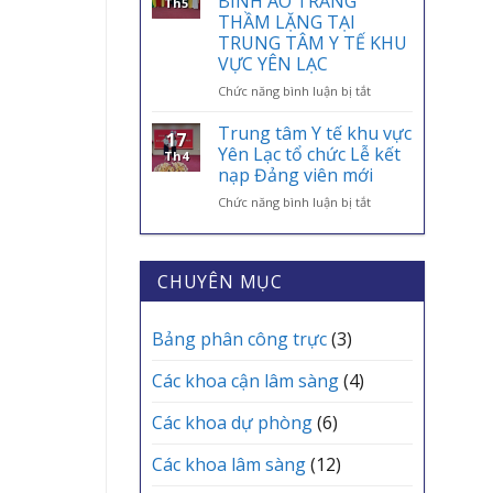
BINH ÁO TRẮNG”
Th5
AN
ỨNG
BAN
THẦM LẶNG TẠI
SINH,
DỤNG
CHUYÊN
TRUNG TÂM Y TẾ KHU
CHÌA
VNeID
MÔN
VỰC YÊN LẠC
KHÓA
THƯỜNG
BẢO
KỲ
ở
Chức năng bình luận bị tắt
VỆ
THÁNG
TRI
SỨC
6
ÂN
Trung tâm Y tế khu vực
17
KHỎE
TRẠM
NHỮNG
Yên Lạc tổ chức Lễ kết
Th4
MỖI
Y
“CHIẾN
nạp Đảng viên mới
GIA
TẾ
BINH
ĐÌNH
CÁC
ở
Chức năng bình luận bị tắt
ÁO
XÃ
Trung
TRẮNG”
tâm
THẦM
Y
LẶNG
tế
TẠI
CHUYÊN MỤC
khu
TRUNG
vực
TÂM
Yên
Y
Bảng phân công trực
(3)
Lạc
TẾ
tổ
KHU
Các khoa cận lâm sàng
(4)
chức
VỰC
Lễ
YÊN
Các khoa dự phòng
(6)
kết
LẠC
nạp
Các khoa lâm sàng
(12)
Đảng
viên