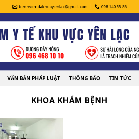
benhviendakhoayenlac@gmail.com
098 140 55 86
VĂN BẢN PHÁP LUẬT
THÔNG BÁO
TIN TỨC
KHOA KHÁM BỆNH