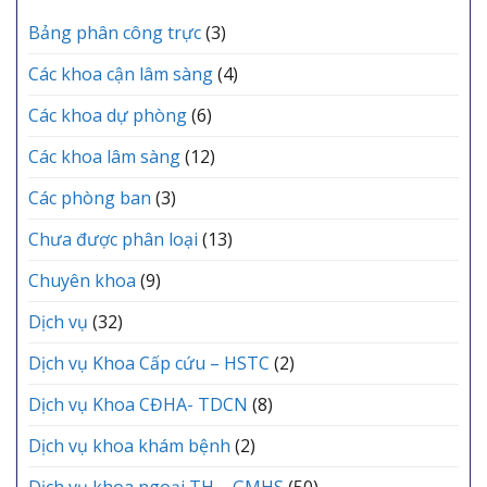
vực
TRUNG
GIA
Yên
Bảng phân công trực
(3)
TÂM
ĐÌNH
Lạc
Y
tổ
TẾ
Các khoa cận lâm sàng
(4)
chức
KHU
Lễ
VỰC
Các khoa dự phòng
(6)
kết
YÊN
nạp
LẠC
Các khoa lâm sàng
(12)
Đảng
viên
mới
Các phòng ban
(3)
Chưa được phân loại
(13)
Chuyên khoa
(9)
Dịch vụ
(32)
Dịch vụ Khoa Cấp cứu – HSTC
(2)
Dịch vụ Khoa CĐHA- TDCN
(8)
Dịch vụ khoa khám bệnh
(2)
Dịch vụ khoa ngoại TH – GMHS
(50)