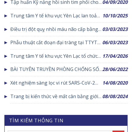
Tập huấn Kỹ năng hồi sinh tim phổi cho
04/09/2020
DỤNG CỘNG HƯỞNG TỪ VÀ CHỤP CẮT
người có bệnh đường hô hấp
LỚP VI TÍNH TRONG CHẨN ĐOÁN LÂM
Trung tâm Y tế khu vực Yên Lạc lan toả
10/10/2025
SÀNG
hành động xanh – Chung tay giảm thiểu
Điều trị đột quỵ nhồi máu não cấp bằng
03/03/2023
rác thựa nhựa
thuốc tiêu sợi huyết đường tĩnh mạch
Phẫu thuật cắt đoạn đại tràng tại TTYT
06/03/2023
huyện Yên Lạc
Trung tâm Y tế khu vực Yên Lạc tổ chức
17/04/2026
Lễ kết nạp Đảng viên mới
BÀI TUYÊN TRUYỀN PHÒNG CHỐNG SỐT
28/06/2022
XUẤT HUYẾT
Xét nghiệm sàng lọc vi rút SARS-CoV-2
14/08/2020
cho các trường hợp trở về từ vùng dịch
Trang bị kiến thức về mất cân bằng giới
08/08/2024
tính khi sinh cho đoàn viên thanh niên
huyện Yên Lạc
TÌM KIẾM THÔNG TIN