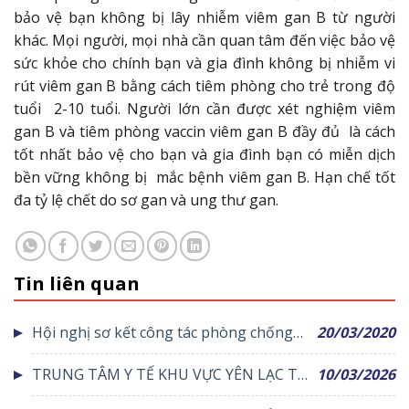
bảo vệ bạn không bị lây nhiễm viêm gan B từ người
khác. Mọi người, mọi nhà cần quan tâm đến việc bảo vệ
sức khỏe cho chính bạn và gia đình không bị nhiễm vi
rút viêm gan B bằng cách tiêm phòng cho trẻ trong độ
tuổi 2-10 tuổi. Người lớn cần được xét nghiệm viêm
gan B và tiêm phòng vaccin viêm gan B đầy đủ là cách
tốt nhất bảo vệ cho bạn và gia đình bạn có miễn dịch
bền vững không bị mắc bệnh viêm gan B. Hạn chế tốt
đa tỷ lệ chết do sơ gan và ung thư gan.
Tin liên quan
Hội nghị sơ kết công tác phòng chống
20/03/2020
dịch bệnh Covid-19 tỉnh Vĩnh Phúc
TRUNG TÂM Y TẾ KHU VỰC YÊN LẠC TỔ
10/03/2026
CHỨC SINH HOẠT KHOA HỌC VỀ ỨNG