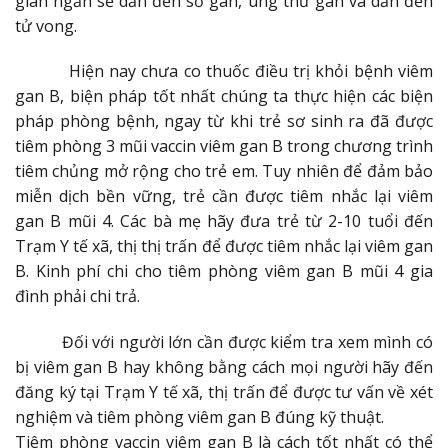
gian ngắn sẽ dẫn đến sơ gan, ung thư gan và dẫn đến
tử vong.
Hiện nay chưa co thuốc điều trị khỏi bệnh viêm
gan B, biện pháp tốt nhất chúng ta thực hiện các biện
pháp phòng bệnh, ngay từ khi trẻ sơ sinh ra đã được
tiêm phòng 3 mũi vaccin viêm gan B trong chương trình
tiêm chủng mở rộng cho trẻ em. Tuy nhiên để đảm bảo
miễn dịch bền vững, trẻ cần được tiêm nhắc lại viêm
gan B mũi 4. Các bà mẹ hãy đưa trẻ từ 2-10 tuổi đến
Trạm Y tế xã, thị thị trấn để được tiêm nhắc lại viêm gan
B. Kinh phí chi cho tiêm phòng viêm gan B mũi 4 gia
đình phải chi trả.
Đối với người lớn cần được kiểm tra xem mình có
bị viêm gan B hay không bằng cách mọi người hãy đến
đăng ký tại Trạm Y tế xã, thị trấn để được tư vấn về xét
nghiệm và tiêm phòng viêm gan B đúng kỹ thuật.
Tiêm phòng vaccin viêm gan B là cách tốt nhất có thể