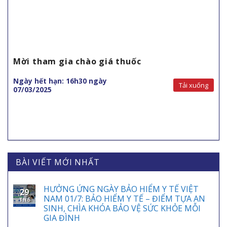
Mời tham gia chào giá thuốc
Ngày hết hạn: 16h30 ngày
Tải xuống
07/03/2025
BÀI VIẾT MỚI NHẤT
HƯỞNG ỨNG NGÀY BẢO HIỂM Y TẾ VIỆT
29
NAM 01/7: BẢO HIỂM Y TẾ – ĐIỂM TỰA AN
Th6
SINH, CHÌA KHÓA BẢO VỆ SỨC KHỎE MỖI
GIA ĐÌNH