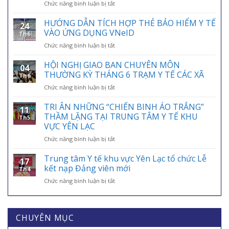
ở
Chức năng bình luận bị tắt
HƯỞNG
ỨNG
HƯỚNG DẪN TÍCH HỢP THẺ BẢO HIỂM Y TẾ
24
NGÀY
VÀO ỨNG DỤNG VNeID
Th6
BẢO
ở
Chức năng bình luận bị tắt
HIỂM
HƯỚNG
Y
DẪN
HỘI NGHỊ GIAO BAN CHUYÊN MÔN
TẾ
04
TÍCH
VIỆT
THƯỜNG KỲ THÁNG 6 TRẠM Y TẾ CÁC XÃ
Th6
HỢP
NAM
ở
Chức năng bình luận bị tắt
THẺ
01/7:
HỘI
BẢO
BẢO
NGHỊ
TRI ÂN NHỮNG “CHIẾN BINH ÁO TRẮNG”
HIỂM
HIỂM
11
GIAO
Y
THẦM LẶNG TẠI TRUNG TÂM Y TẾ KHU
Y
Th5
BAN
TẾ
VỰC YÊN LẠC
TẾ
CHUYÊN
VÀO
–
ở
Chức năng bình luận bị tắt
MÔN
ỨNG
ĐIỂM
TRI
THƯỜNG
DỤNG
TỰA
ÂN
KỲ
Trung tâm Y tế khu vực Yên Lạc tổ chức Lễ
VNeID
AN
17
NHỮNG
THÁNG
kết nạp Đảng viên mới
SINH,
Th4
“CHIẾN
6
CHÌA
ở
Chức năng bình luận bị tắt
BINH
TRẠM
KHÓA
Trung
ÁO
Y
BẢO
tâm
TRẮNG”
TẾ
VỆ
Y
THẦM
CÁC
SỨC
tế
CHUYÊN MỤC
LẶNG
XÃ
KHỎE
khu
TẠI
MỖI