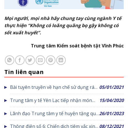
Mọi người, mọi nhà hãy chung tay cùng ngành Y tế
thực hiện “Không có loăng quăng bọ gậy không có
sốt xuất huyết”.
Trung tâm Kiểm soát bệnh tật Vĩnh Phúc
Tin liên quan
Bài tuyên truyền về hạn chế sử dụng rác
05/01/2021
thải nhựa
Trung tâm y tế Yên Lạc tiếp nhận món
15/04/2020
quà ý nghĩa do chùa Vân Hội trao tặng
Lãnh đạo Trung tâm y tế huyện tặng quà
26/01/2023
chúc Tết đêm giao thừa
Thông điện số 6: Chiến dịch tiêm vắc xin
08/12/2021