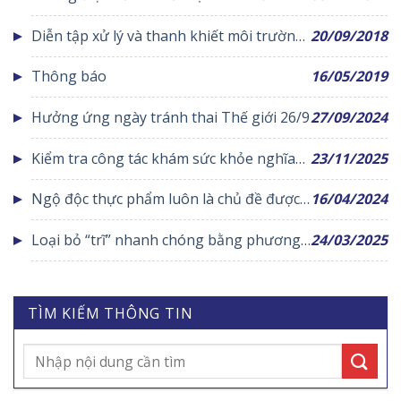
Covid-19 cho trẻ từ 12-17 tuổi
Diễn tập xử lý và thanh khiết môi trường
20/09/2018
trước, trong và sau lụt, bão ngành Y tế
Thông báo
16/05/2019
năm 2018
Hưởng ứng ngày tránh thai Thế giới 26/9
27/09/2024
Kiểm tra công tác khám sức khỏe nghĩa
23/11/2025
vụ quân sự, Công an nhân dân năm 2026
Ngộ độc thực phẩm luôn là chủ đề được
16/04/2024
xã Liên Châu
người dân đặc biệt quan tâm
Loại bỏ “trĩ” nhanh chóng bằng phương
24/03/2025
pháp longo
TÌM KIẾM THÔNG TIN