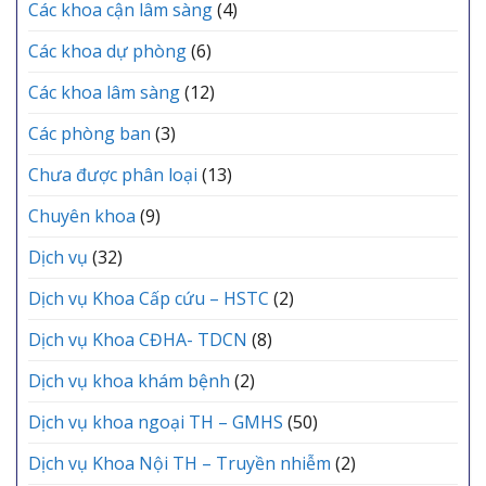
TẾ
Các khoa cận lâm sàng
(4)
chức
KHU
Lễ
VỰC
Các khoa dự phòng
(6)
kết
YÊN
nạp
LẠC
Các khoa lâm sàng
(12)
Đảng
viên
mới
Các phòng ban
(3)
Chưa được phân loại
(13)
Chuyên khoa
(9)
Dịch vụ
(32)
Dịch vụ Khoa Cấp cứu – HSTC
(2)
Dịch vụ Khoa CĐHA- TDCN
(8)
Dịch vụ khoa khám bệnh
(2)
Dịch vụ khoa ngoại TH – GMHS
(50)
Dịch vụ Khoa Nội TH – Truyền nhiễm
(2)