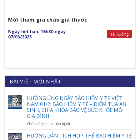
Mời tham gia chào giá thuốc
Ngày hết hạn: 16h30 ngày
Tải xuống
07/03/2025
BÀI VIẾT MỚI NHẤT
HƯỞNG ỨNG NGÀY BẢO HIỂM Y TẾ VIỆT
29
NAM 01/7: BẢO HIỂM Y TẾ – ĐIỂM TỰA AN
Th6
SINH, CHÌA KHÓA BẢO VỆ SỨC KHỎE MỖI
GIA ĐÌNH
ở
Chức năng bình luận bị tắt
HƯỞNG
ỨNG
HƯỚNG DẪN TÍCH HỢP THẺ BẢO HIỂM Y TẾ
24
NGÀY