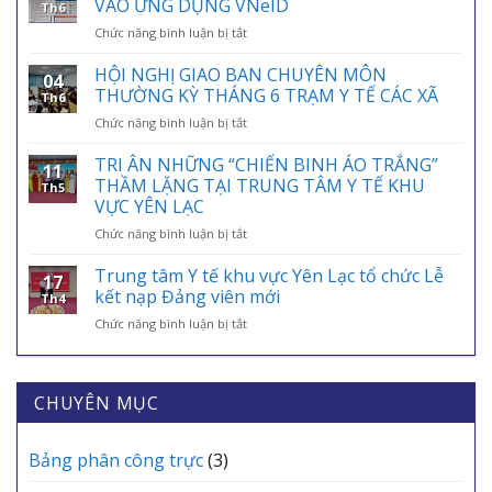
VÀO ỨNG DỤNG VNeID
Th6
BẢO
ở
Chức năng bình luận bị tắt
HIỂM
HƯỚNG
Y
DẪN
HỘI NGHỊ GIAO BAN CHUYÊN MÔN
TẾ
04
TÍCH
VIỆT
THƯỜNG KỲ THÁNG 6 TRẠM Y TẾ CÁC XÃ
Th6
HỢP
NAM
ở
Chức năng bình luận bị tắt
THẺ
01/7:
HỘI
BẢO
BẢO
NGHỊ
TRI ÂN NHỮNG “CHIẾN BINH ÁO TRẮNG”
HIỂM
HIỂM
11
GIAO
Y
THẦM LẶNG TẠI TRUNG TÂM Y TẾ KHU
Y
Th5
BAN
TẾ
VỰC YÊN LẠC
TẾ
CHUYÊN
VÀO
–
ở
Chức năng bình luận bị tắt
MÔN
ỨNG
ĐIỂM
TRI
THƯỜNG
DỤNG
TỰA
ÂN
KỲ
Trung tâm Y tế khu vực Yên Lạc tổ chức Lễ
VNeID
AN
17
NHỮNG
THÁNG
kết nạp Đảng viên mới
SINH,
Th4
“CHIẾN
6
CHÌA
ở
Chức năng bình luận bị tắt
BINH
TRẠM
KHÓA
Trung
ÁO
Y
BẢO
tâm
TRẮNG”
TẾ
VỆ
Y
THẦM
CÁC
SỨC
tế
CHUYÊN MỤC
LẶNG
XÃ
KHỎE
khu
TẠI
MỖI
vực
TRUNG
GIA
Yên
Bảng phân công trực
(3)
TÂM
ĐÌNH
Lạc
Y
tổ