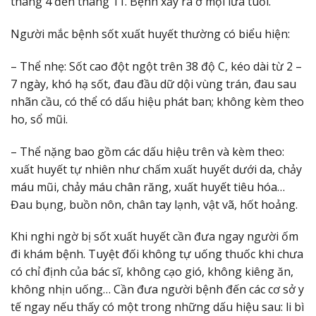
tháng 4 đến tháng 11. Bệnh xảy ra ở mọi lứa tuổi.
Người mắc bệnh sốt xuất huyết thường có biểu hiện:
– Thể nhẹ: Sốt cao đột ngột trên 38 độ C, kéo dài từ 2 –
7 ngày, khó hạ sốt, đau đầu dữ dội vùng trán, đau sau
nhãn cầu, có thể có dấu hiệu phát ban; không kèm theo
ho, sổ mũi.
– Thể nặng bao gồm các dấu hiệu trên và kèm theo:
xuất huyết tự nhiên như chấm xuất huyết dưới da, chảy
máu mũi, chảy máu chân răng, xuất huyết tiêu hóa…
Đau bụng, buồn nôn, chân tay lạnh, vật vã, hốt hoảng.
Khi nghi ngờ bị sốt xuất huyết cần đưa ngay người ốm
đi khám bệnh. Tuyệt đối không tự uống thuốc khi chưa
có chỉ định của bác sĩ, không cạo gió, không kiêng ăn,
không nhịn uống… Cần đưa người bệnh đến các cơ sở y
tế ngay nếu thấy có một trong những dấu hiệu sau: li bì