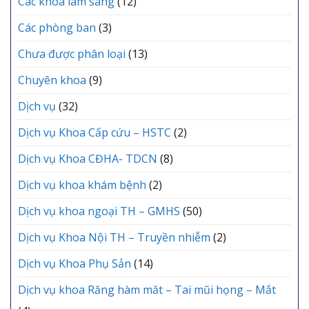
Các khoa lâm sàng
(12)
Đảng
viên
mới
Các phòng ban
(3)
Chưa được phân loại
(13)
Chuyên khoa
(9)
Dịch vụ
(32)
Dịch vụ Khoa Cấp cứu – HSTC
(2)
Dịch vụ Khoa CĐHA- TDCN
(8)
Dịch vụ khoa khám bệnh
(2)
Dịch vụ khoa ngoại TH – GMHS
(50)
Dịch vụ Khoa Nội TH – Truyền nhiễm
(2)
Dịch vụ Khoa Phụ Sản
(14)
Dịch vụ khoa Răng hàm măt – Tai mũi họng – Mắt