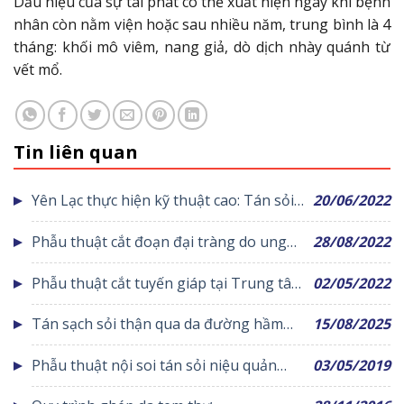
Dấu hiệu của sự tái phát có thể xuất hiện ngay khi bệnh
nhân còn nằm viện hoặc sau nhiều năm, trung bình là 4
tháng: khối mô viêm, nang giả, dò dịch nhày quánh từ
vết mổ.
Tin liên quan
Yên Lạc thực hiện kỹ thuật cao: Tán sỏi
20/06/2022
thận qua da
Phẫu thuật cắt đoạn đại tràng do ung
28/08/2022
thư tại Trung tâm y tế huyện Yên Lạc
Phẫu thuật cắt tuyến giáp tại Trung tâm
02/05/2022
Y tế huyện Yên Lạc
Tán sạch sỏi thận qua da đường hầm
15/08/2025
nhỏ cho bệnh nhân 41 tuổi
Phẫu thuật nội soi tán sỏi niệu quản
03/05/2019
bằng lasez