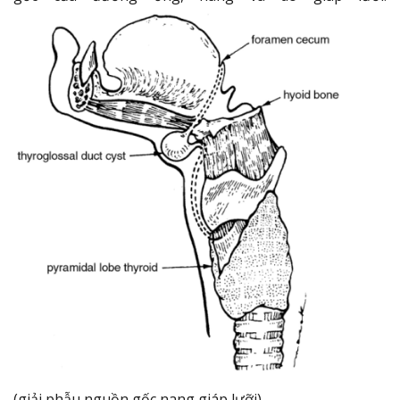
(giải phẫu nguồn gốc nang giáp lưỡi)