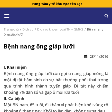
Skip
Trung tâm y tế khu vực Yên Lạc
to
content
Trang chủ
/
Dịch vụ
/
Dịch vụ khoa ngoại TH – GMHS
/
Bệnh nang
ống giáp lưỡi
Bệnh nang ống giáp lưỡi
28/11/2016
I. Khái niệm
Bệnh nang ống giáp lưỡi còn gọi u nang giáp móng là
một dị tật bẩm sinh do sự bất thường phôi thai trong
quá trình hình thành tuyến giáp. Dị tật này chiếm
khoảng 7% dân số và gặp ở mọi lứa tuổi.
II. Ca bệnh
Một BN nam, 65 tuổi, đi khám vì phát hiện khối vùng cổ
khoảng 6 tháng nay. Khối to lên dần, không sưng đau.