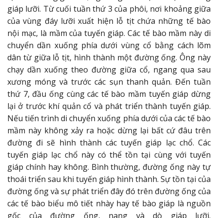
giáp lưỡi. Từ cuối tuần thứ 3 của phôi, nơi khoảng giữa
của vùng đáy lưỡi xuất hiện lỗ tịt chứa những tế bào
nội mạc, là mầm của tuyến giáp. Các tế bào mầm này di
chuyển dần xuống phía dưới vùng cổ bằng cách lõm
dân từ giữa lỗ tịt, hình thành một đường ống. Ông này
chạy dần xuống theo đường giữa cổ, ngang qua sau
xương móng và trước các sụn thanh quản. Đến tuần
thứ 7, đầu ống cùng các tế bào mầm tuyến giáp dừng
lại ở trước khí quản cổ và phát triển thành tuyến giáp.
Nếu tiến trình di chuyển xuống phía dưới của các tế bào
mầm này không xảy ra hoặc dừng lại bất cứ đâu trên
đường đi sẽ hình thành các tuyến giáp lạc chổ. Các
tuyến giáp lạc chổ này có thể tồn tại cùng với tuyến
giáp chính hay không. Bình thường, đường ống này tự
thoái triển sau khi tuyến giáp hình thành. Sự tồn tại của
đường ống và sự phát triển đây đó trên đường ống của
các tế bào biểu mô tiết nhày hay tế bào giáp là nguồn
gốc của đường ống, nang và dò giáp lưỡi.