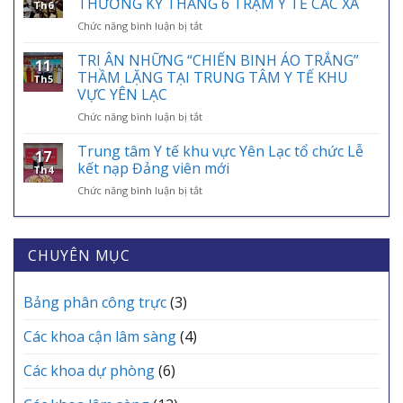
THƯỜNG KỲ THÁNG 6 TRẠM Y TẾ CÁC XÃ
Th6
HỢP
NAM
ở
Chức năng bình luận bị tắt
THẺ
01/7:
HỘI
BẢO
BẢO
NGHỊ
TRI ÂN NHỮNG “CHIẾN BINH ÁO TRẮNG”
HIỂM
HIỂM
11
GIAO
Y
THẦM LẶNG TẠI TRUNG TÂM Y TẾ KHU
Y
Th5
BAN
TẾ
VỰC YÊN LẠC
TẾ
CHUYÊN
VÀO
–
ở
Chức năng bình luận bị tắt
MÔN
ỨNG
ĐIỂM
TRI
THƯỜNG
DỤNG
TỰA
ÂN
KỲ
Trung tâm Y tế khu vực Yên Lạc tổ chức Lễ
VNeID
AN
17
NHỮNG
THÁNG
kết nạp Đảng viên mới
SINH,
Th4
“CHIẾN
6
CHÌA
ở
Chức năng bình luận bị tắt
BINH
TRẠM
KHÓA
Trung
ÁO
Y
BẢO
tâm
TRẮNG”
TẾ
VỆ
Y
THẦM
CÁC
SỨC
tế
CHUYÊN MỤC
LẶNG
XÃ
KHỎE
khu
TẠI
MỖI
vực
TRUNG
GIA
Yên
Bảng phân công trực
(3)
TÂM
ĐÌNH
Lạc
Y
tổ
TẾ
Các khoa cận lâm sàng
(4)
chức
KHU
Lễ
VỰC
Các khoa dự phòng
(6)
kết
YÊN
nạp
LẠC