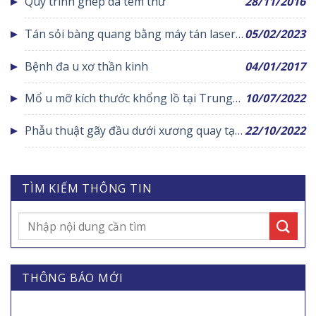
Quy trình ghép da tem thư
28/11/2016
Tán sỏi bàng quang bằng máy tán laser
05/02/2023
tại Trung tâm y tế huyện Yên Lạc
Bệnh đa u xơ thần kinh
04/01/2017
Mổ u mỡ kích thước khổng lồ tại Trung
10/07/2022
tâm y tế huyện Yên Lạc
Phẫu thuật gãy đầu dưới xương quay tại
22/10/2022
Yên Lạc
TÌM KIẾM THÔNG TIN
THÔNG BÁO MỚI