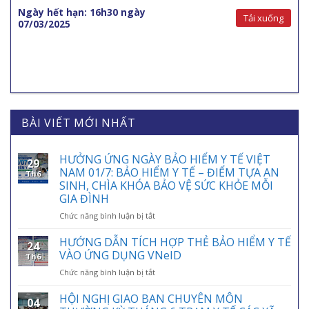
Ngày hết hạn: 16h30 ngày
Tải xuống
07/03/2025
BÀI VIẾT MỚI NHẤT
HƯỞNG ỨNG NGÀY BẢO HIỂM Y TẾ VIỆT
29
NAM 01/7: BẢO HIỂM Y TẾ – ĐIỂM TỰA AN
Th6
SINH, CHÌA KHÓA BẢO VỆ SỨC KHỎE MỖI
GIA ĐÌNH
ở
Chức năng bình luận bị tắt
HƯỞNG
ỨNG
HƯỚNG DẪN TÍCH HỢP THẺ BẢO HIỂM Y TẾ
24
NGÀY
VÀO ỨNG DỤNG VNeID
Th6
BẢO
ở
Chức năng bình luận bị tắt
HIỂM
HƯỚNG
Y
DẪN
HỘI NGHỊ GIAO BAN CHUYÊN MÔN
TẾ
04
TÍCH
VIỆT