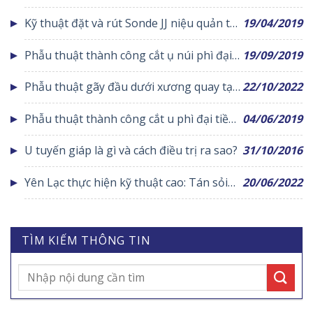
xương đùi bằng nẹp vis
Kỹ thuật đặt và rút Sonde JJ niệu quản tại
19/04/2019
Trung tâm y tế Yên Lạc được bệnh nhân
Phẫu thuật thành công cắt ụ núi phì đại
19/09/2019
đánh giá cao
bằng laser
Phẫu thuật gãy đầu dưới xương quay tại
22/10/2022
Yên Lạc
Phẫu thuật thành công cắt u phì đại tiền
04/06/2019
liệt tuyến
U tuyến giáp là gì và cách điều trị ra sao?
31/10/2016
Yên Lạc thực hiện kỹ thuật cao: Tán sỏi
20/06/2022
thận qua da
TÌM KIẾM THÔNG TIN