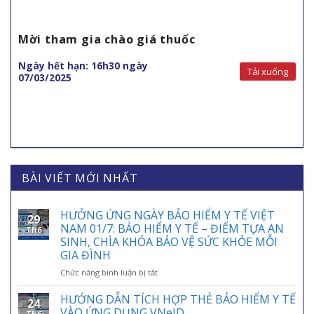
Mời tham gia chào giá thuốc
Ngày hết hạn: 16h30 ngày
Tải xuống
07/03/2025
BÀI VIẾT MỚI NHẤT
HƯỞNG ỨNG NGÀY BẢO HIỂM Y TẾ VIỆT
29
NAM 01/7: BẢO HIỂM Y TẾ – ĐIỂM TỰA AN
Th6
SINH, CHÌA KHÓA BẢO VỆ SỨC KHỎE MỖI
GIA ĐÌNH
ở
Chức năng bình luận bị tắt
HƯỞNG
ỨNG
HƯỚNG DẪN TÍCH HỢP THẺ BẢO HIỂM Y TẾ
24
NGÀY
VÀO ỨNG DỤNG VNeID
Th6