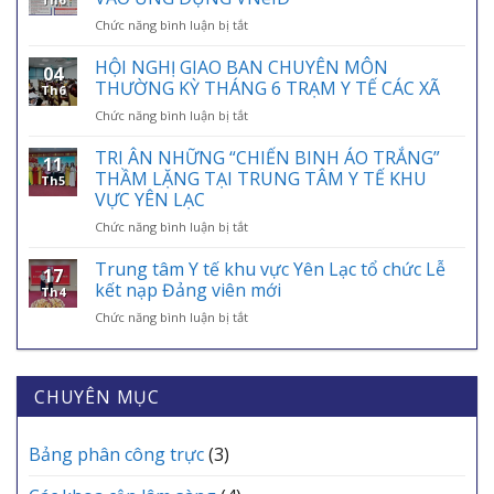
BẢO
ở
Chức năng bình luận bị tắt
HIỂM
HƯỚNG
Y
DẪN
HỘI NGHỊ GIAO BAN CHUYÊN MÔN
TẾ
04
TÍCH
VIỆT
THƯỜNG KỲ THÁNG 6 TRẠM Y TẾ CÁC XÃ
Th6
HỢP
NAM
ở
Chức năng bình luận bị tắt
THẺ
01/7:
HỘI
BẢO
BẢO
NGHỊ
TRI ÂN NHỮNG “CHIẾN BINH ÁO TRẮNG”
HIỂM
HIỂM
11
GIAO
Y
THẦM LẶNG TẠI TRUNG TÂM Y TẾ KHU
Y
Th5
BAN
TẾ
VỰC YÊN LẠC
TẾ
CHUYÊN
VÀO
–
ở
Chức năng bình luận bị tắt
MÔN
ỨNG
ĐIỂM
TRI
THƯỜNG
DỤNG
TỰA
ÂN
KỲ
Trung tâm Y tế khu vực Yên Lạc tổ chức Lễ
VNeID
AN
17
NHỮNG
THÁNG
kết nạp Đảng viên mới
SINH,
Th4
“CHIẾN
6
CHÌA
ở
Chức năng bình luận bị tắt
BINH
TRẠM
KHÓA
Trung
ÁO
Y
BẢO
tâm
TRẮNG”
TẾ
VỆ
Y
THẦM
CÁC
SỨC
tế
CHUYÊN MỤC
LẶNG
XÃ
KHỎE
khu
TẠI
MỖI
vực
TRUNG
GIA
Yên
Bảng phân công trực
(3)
TÂM
ĐÌNH
Lạc
Y
tổ
TẾ