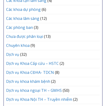
Các khoa cận lâm sàng
(4)
chức
KHU
Lễ
VỰC
Các khoa dự phòng
(6)
kết
YÊN
nạp
LẠC
Các khoa lâm sàng
(12)
Đảng
viên
mới
Các phòng ban
(3)
Chưa được phân loại
(13)
Chuyên khoa
(9)
Dịch vụ
(32)
Dịch vụ Khoa Cấp cứu – HSTC
(2)
Dịch vụ Khoa CĐHA- TDCN
(8)
Dịch vụ khoa khám bệnh
(2)
Dịch vụ khoa ngoại TH – GMHS
(50)
Dịch vụ Khoa Nội TH – Truyền nhiễm
(2)