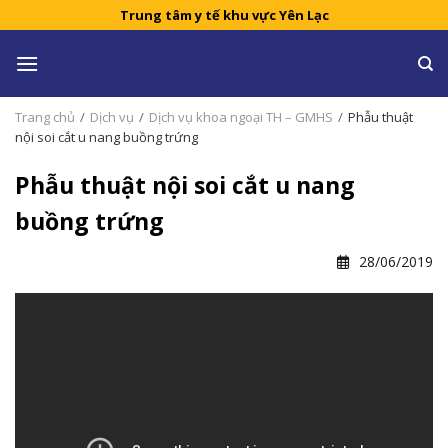
Skip
Trung tâm y tế khu vực Yên Lạc
to
content
Trang chủ
/
Dịch vụ
/
Dịch vụ khoa ngoại TH – GMHS
/
Phẫu thuật
nội soi cắt u nang buồng trứng
Phẫu thuật nội soi cắt u nang
buồng trứng
28/06/2019