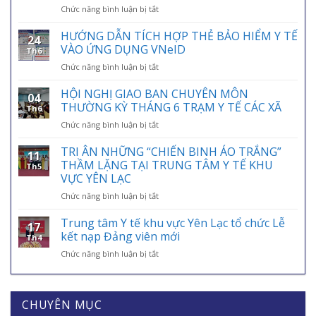
ở
Chức năng bình luận bị tắt
HƯỞNG
ỨNG
HƯỚNG DẪN TÍCH HỢP THẺ BẢO HIỂM Y TẾ
24
NGÀY
VÀO ỨNG DỤNG VNeID
Th6
BẢO
ở
Chức năng bình luận bị tắt
HIỂM
HƯỚNG
Y
DẪN
HỘI NGHỊ GIAO BAN CHUYÊN MÔN
TẾ
04
TÍCH
VIỆT
THƯỜNG KỲ THÁNG 6 TRẠM Y TẾ CÁC XÃ
Th6
HỢP
NAM
ở
Chức năng bình luận bị tắt
THẺ
01/7:
HỘI
BẢO
BẢO
NGHỊ
TRI ÂN NHỮNG “CHIẾN BINH ÁO TRẮNG”
HIỂM
HIỂM
11
GIAO
Y
THẦM LẶNG TẠI TRUNG TÂM Y TẾ KHU
Y
Th5
BAN
TẾ
VỰC YÊN LẠC
TẾ
CHUYÊN
VÀO
–
ở
Chức năng bình luận bị tắt
MÔN
ỨNG
ĐIỂM
TRI
THƯỜNG
DỤNG
TỰA
ÂN
KỲ
Trung tâm Y tế khu vực Yên Lạc tổ chức Lễ
VNeID
AN
17
NHỮNG
THÁNG
kết nạp Đảng viên mới
SINH,
Th4
“CHIẾN
6
CHÌA
ở
Chức năng bình luận bị tắt
BINH
TRẠM
KHÓA
Trung
ÁO
Y
BẢO
tâm
TRẮNG”
TẾ
VỆ
Y
THẦM
CÁC
SỨC
tế
CHUYÊN MỤC
LẶNG
XÃ
KHỎE
khu
TẠI