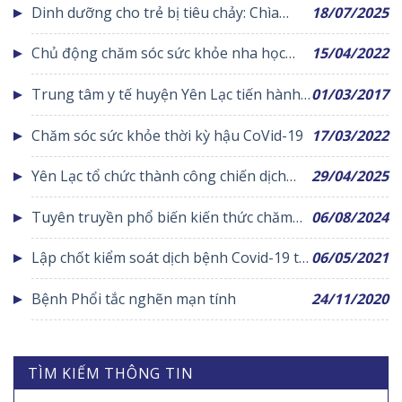
Dinh dưỡng cho trẻ bị tiêu chảy: Chìa
18/07/2025
khoá giúp trẻ hồi phục nhanh chóng
Chủ động chăm sóc sức khỏe nha học
15/04/2022
đường
Trung tâm y tế huyện Yên Lạc tiến hành
01/03/2017
Khám chữa bệnh theo yêu cầu trở lại vào
Chăm sóc sức khỏe thời kỳ hậu CoVid-19
17/03/2022
các ngày chủ nhật hàng tuần
Yên Lạc tổ chức thành công chiến dịch
29/04/2025
tiêm chủng phòng chống bệnh sởi tại
Tuyên truyền phổ biến kiến thức chăm
06/08/2024
cộng đồng
sóc sức khỏe người cao tuổi tại cộng
Lập chốt kiểm soát dịch bệnh Covid-19 tại
06/05/2021
đồng
cộng đồng
Bệnh Phổi tắc nghẽn mạn tính
24/11/2020
TÌM KIẾM THÔNG TIN