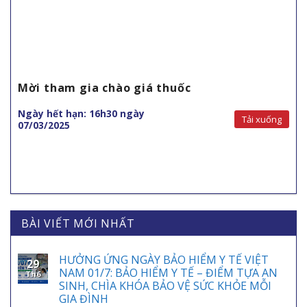
Mời tham gia chào giá thuốc
Ngày hết hạn: 16h30 ngày
Tải xuống
07/03/2025
BÀI VIẾT MỚI NHẤT
HƯỞNG ỨNG NGÀY BẢO HIỂM Y TẾ VIỆT
29
NAM 01/7: BẢO HIỂM Y TẾ – ĐIỂM TỰA AN
Th6
SINH, CHÌA KHÓA BẢO VỆ SỨC KHỎE MỖI
GIA ĐÌNH