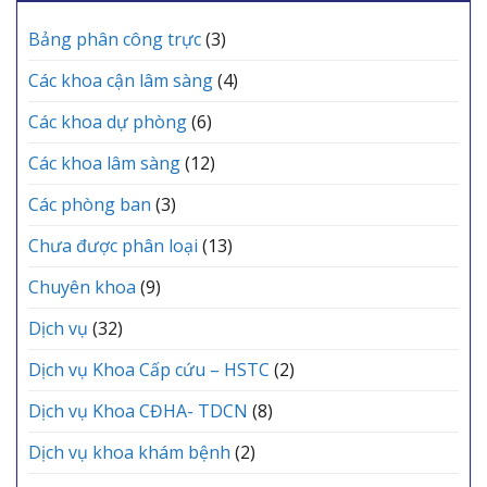
MỖI
vực
TRUNG
GIA
Yên
Bảng phân công trực
(3)
TÂM
ĐÌNH
Lạc
Y
tổ
TẾ
Các khoa cận lâm sàng
(4)
chức
KHU
Lễ
VỰC
Các khoa dự phòng
(6)
kết
YÊN
nạp
LẠC
Các khoa lâm sàng
(12)
Đảng
viên
mới
Các phòng ban
(3)
Chưa được phân loại
(13)
Chuyên khoa
(9)
Dịch vụ
(32)
Dịch vụ Khoa Cấp cứu – HSTC
(2)
Dịch vụ Khoa CĐHA- TDCN
(8)
Dịch vụ khoa khám bệnh
(2)