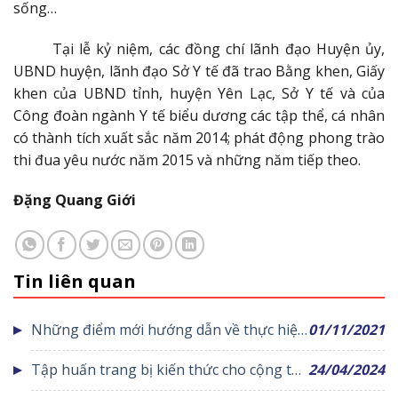
sống…
Tại lễ kỷ niệm, các đồng chí lãnh đạo Huyện ủy,
UBND huyện, lãnh đạo Sở Y tế đã trao Bằng khen, Giấy
khen của UBND tỉnh, huyện Yên Lạc, Sở Y tế và của
Công đoàn ngành Y tế biểu dương các tập thể, cá nhân
có thành tích xuất sắc năm 2014; phát động phong trào
thi đua yêu nước năm 2015 và những năm tiếp theo.
Đặng Quang Giới
Tin liên quan
Những điểm mới hướng dẫn về thực hiện
01/11/2021
xét nghiệm để thích ứng an toàn, linh
Tập huấn trang bị kiến thức cho cộng tác
24/04/2024
hoạt, kiểm soát hiệu quả dịch COVID-19
viên dân số