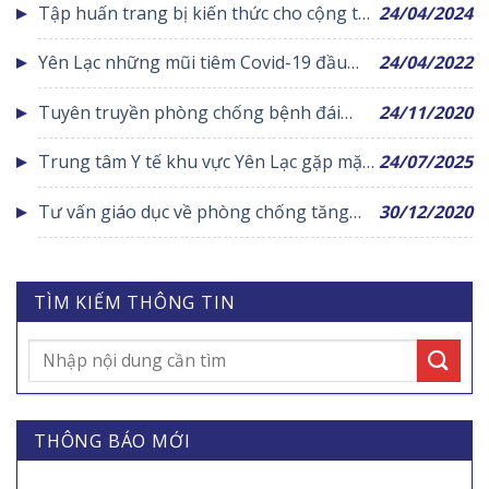
Tập huấn trang bị kiến thức cho cộng tác
24/04/2024
viên dân số
Yên Lạc những mũi tiêm Covid-19 đầu
24/04/2022
tiên được đưa vào cơ thể trẻ từ 5 đến
Tuyên truyền phòng chống bệnh đái
24/11/2020
dưới 12 tuổi an toàn
tháo đường
Trung tâm Y tế khu vực Yên Lạc gặp mặt,
24/07/2025
tri ân người có công
Tư vấn giáo dục về phòng chống tăng
30/12/2020
huyết áp tại cộng đồng
TÌM KIẾM THÔNG TIN
THÔNG BÁO MỚI