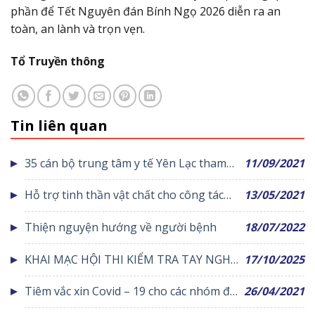
phần để Tết Nguyên đán Bính Ngọ 2026 diễn ra an
toàn, an lành và trọn vẹn.
Tổ Truyền thông
Tin liên quan
35 cán bộ trung tâm y tế Yên Lạc tham
11/09/2021
gia chống dịch Covid-19 tại Hà Nội
Hỗ trợ tinh thần vật chất cho công tác
13/05/2021
phòng chống dịch Covid-19
Thiện nguyện hướng về người bệnh
18/07/2022
KHAI MẠC HỘI THI KIỂM TRA TAY NGHỀ
17/10/2025
ĐIỀU DƯỠNG, HỘ SINH, KỸ THUẬT VIÊN
Tiêm vắc xin Covid – 19 cho các nhóm đối
26/04/2021
NĂM 2025
tượng