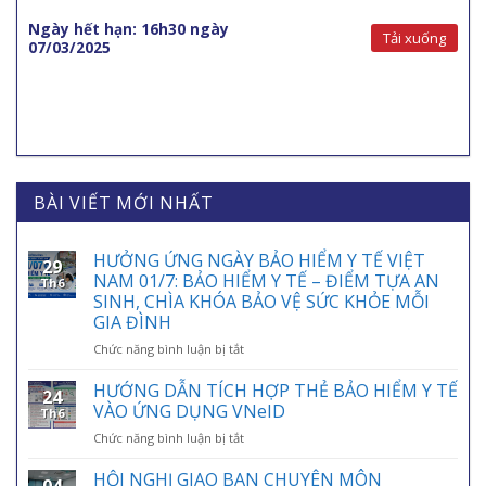
Ngày hết hạn: 16h30 ngày
Tải xuống
07/03/2025
BÀI VIẾT MỚI NHẤT
HƯỞNG ỨNG NGÀY BẢO HIỂM Y TẾ VIỆT
29
NAM 01/7: BẢO HIỂM Y TẾ – ĐIỂM TỰA AN
Th6
SINH, CHÌA KHÓA BẢO VỆ SỨC KHỎE MỖI
GIA ĐÌNH
ở
Chức năng bình luận bị tắt
HƯỞNG
ỨNG
HƯỚNG DẪN TÍCH HỢP THẺ BẢO HIỂM Y TẾ
24
NGÀY
VÀO ỨNG DỤNG VNeID
Th6
BẢO
ở
Chức năng bình luận bị tắt
HIỂM
HƯỚNG
Y
DẪN
HỘI NGHỊ GIAO BAN CHUYÊN MÔN
TẾ