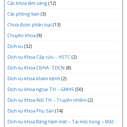
Các khoa lâm sàng
(12)
Đảng
viên
mới
Các phòng ban
(3)
Chưa được phân loại
(13)
Chuyên khoa
(9)
Dịch vụ
(32)
Dịch vụ Khoa Cấp cứu – HSTC
(2)
Dịch vụ Khoa CĐHA- TDCN
(8)
Dịch vụ khoa khám bệnh
(2)
Dịch vụ khoa ngoại TH – GMHS
(50)
Dịch vụ Khoa Nội TH – Truyền nhiễm
(2)
Dịch vụ Khoa Phụ Sản
(14)
Dịch vụ khoa Răng hàm măt – Tai mũi họng – Mắt