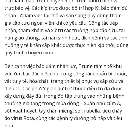
trực lãnh đạo, trực chuyên môn, trực hành chính và
trực bảo vệ. Các kíp trực được bố trí hợp lý, bảo đảm đủ
nhân lực làm việc tại chỗ và sẵn sàng huy động tham
gia cấp cứu ngoại viện khi có yêu cầu. Công tác tiếp
nhận, thăm khám và xử trí các trường hợp cấp cứu, tai
nạn giao thông, tai nạn sinh hoạt, dịch bệnh và các tình
huống y tế khẩn cấp khác được thực hiện kịp thời, đúng
quy trình chuyên môn.
Bên cạnh việc bảo đảm nhân lực, Trung tâm Y tế khu
vực Yên Lạc đặc biệt chú trọng công tác chuẩn bị thuốc,
vật tư y tế, hóa chất, trang thiết bị phục vụ cấp cứu và
điều trị. Các phương án dự trữ thuốc điều trị đã được
xây dựng đầy đủ, trong đó tập trung vào những bệnh
thường gia tăng trong mùa đông – xuân như cúm A,
sốt xuất huyết, tay chân miệng, sởi, rubella, tiêu chảy
do virus Rota, cùng các bệnh lý đường hô hấp và tiêu
hóa.