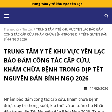
Skip
Trung tâm y tế khu vực Yên Lạc
to
content
Trang chủ
/
Tin tức
/
TRUNG TÂM Y TẾ KHU VỰC YÊN LẠC BẢO ĐẢM
CÔNG TÁC CẤP CỨU, KHÁM CHỮA BỆNH TRONG DỊP TẾT NGUYÊN ĐÁN
BÍNH NGỌ 2026
TRUNG TÂM Y TẾ KHU VỰC YÊN LẠC
BẢO ĐẢM CÔNG TÁC CẤP CỨU,
KHÁM CHỮA BỆNH TRONG DỊP TẾT
NGUYÊN ĐÁN BÍNH NGỌ 2026
11/02/2026
Nhằm bảo đảm công tác cấp cứu, khám chữa bệnh
được duy trì thông suốt, kịp thời và an toàn cho Nhân
dân trong dịp Tết Nguyên đán Bính Ngọ 2026, Trung