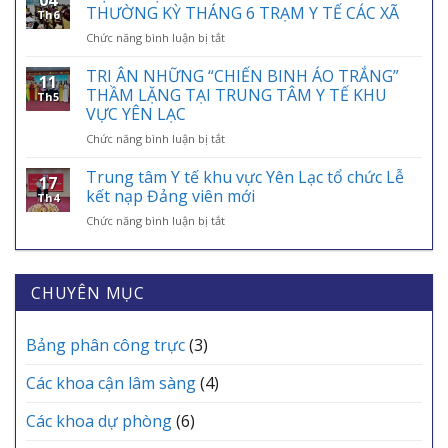
04
TÍCH
VIỆT
THƯỜNG KỲ THÁNG 6 TRẠM Y TẾ CÁC XÃ
Th6
HỢP
NAM
ở
Chức năng bình luận bị tắt
THẺ
01/7:
HỘI
BẢO
BẢO
NGHỊ
TRI ÂN NHỮNG “CHIẾN BINH ÁO TRẮNG”
HIỂM
HIỂM
11
GIAO
Y
THẦM LẶNG TẠI TRUNG TÂM Y TẾ KHU
Y
Th5
BAN
TẾ
VỰC YÊN LẠC
TẾ
CHUYÊN
VÀO
–
ở
Chức năng bình luận bị tắt
MÔN
ỨNG
ĐIỂM
TRI
THƯỜNG
DỤNG
TỰA
ÂN
KỲ
Trung tâm Y tế khu vực Yên Lạc tổ chức Lễ
VNeID
AN
17
NHỮNG
THÁNG
kết nạp Đảng viên mới
SINH,
Th4
“CHIẾN
6
CHÌA
ở
Chức năng bình luận bị tắt
BINH
TRẠM
KHÓA
Trung
ÁO
Y
BẢO
tâm
TRẮNG”
TẾ
VỆ
Y
THẦM
CÁC
SỨC
tế
CHUYÊN MỤC
LẶNG
XÃ
KHỎE
khu
TẠI
MỖI
vực
TRUNG
GIA
Yên
Bảng phân công trực
(3)
TÂM
ĐÌNH
Lạc
Y
tổ
TẾ
Các khoa cận lâm sàng
(4)
chức
KHU
Lễ
VỰC
Các khoa dự phòng
(6)
kết
YÊN
nạp
LẠC