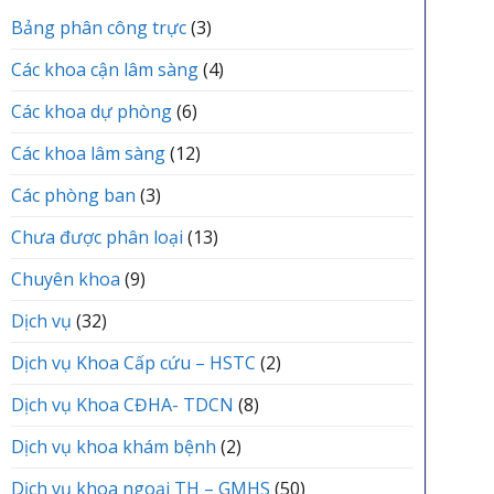
vực
TRUNG
ĐÌNH
Yên
Bảng phân công trực
(3)
TÂM
Lạc
Y
tổ
TẾ
Các khoa cận lâm sàng
(4)
chức
KHU
Lễ
VỰC
Các khoa dự phòng
(6)
kết
YÊN
nạp
LẠC
Các khoa lâm sàng
(12)
Đảng
viên
mới
Các phòng ban
(3)
Chưa được phân loại
(13)
Chuyên khoa
(9)
Dịch vụ
(32)
Dịch vụ Khoa Cấp cứu – HSTC
(2)
Dịch vụ Khoa CĐHA- TDCN
(8)
Dịch vụ khoa khám bệnh
(2)
Dịch vụ khoa ngoại TH – GMHS
(50)