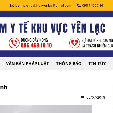
benhviendakhoayenlac@gmail.com
098 140 55 86
VĂN BẢN PHÁP LUẬT
THÔNG BÁO
TIN TỨC
ính
05/07/2018