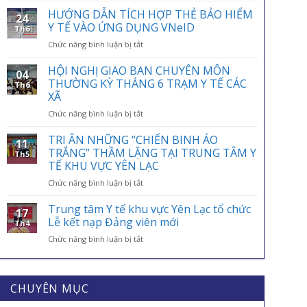
ỨNG
HƯỚNG DẪN TÍCH HỢP THẺ BẢO HIỂM
24
NGÀY
Y TẾ VÀO ỨNG DỤNG VNeID
Th6
BẢO
ở
Chức năng bình luận bị tắt
HIỂM
HƯỚNG
Y
DẪN
HỘI NGHỊ GIAO BAN CHUYÊN MÔN
TẾ
04
TÍCH
VIỆT
THƯỜNG KỲ THÁNG 6 TRẠM Y TẾ CÁC
Th6
HỢP
NAM
XÃ
THẺ
01/7:
ở
Chức năng bình luận bị tắt
BẢO
BẢO
HỘI
HIỂM
HIỂM
NGHỊ
Y
TRI ÂN NHỮNG “CHIẾN BINH ÁO
Y
11
GIAO
TẾ
TRẮNG” THẦM LẶNG TẠI TRUNG TÂM Y
TẾ
Th5
BAN
VÀO
–
TẾ KHU VỰC YÊN LẠC
CHUYÊN
ỨNG
ĐIỂM
ở
Chức năng bình luận bị tắt
MÔN
DỤNG
TỰA
TRI
THƯỜNG
VNeID
AN
ÂN
KỲ
Trung tâm Y tế khu vực Yên Lạc tổ chức
SINH,
17
NHỮNG
THÁNG
Lễ kết nạp Đảng viên mới
CHÌA
Th4
“CHIẾN
6
KHÓA
ở
Chức năng bình luận bị tắt
BINH
TRẠM
BẢO
Trung
ÁO
Y
VỆ
tâm
TRẮNG”
TẾ
SỨC
Y
THẦM
CÁC
KHỎE
tế
CHUYÊN MỤC
LẶNG
XÃ
MỖI
khu
TẠI
GIA