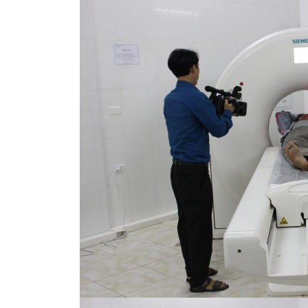
i thực hành
Thư mời báo giá cho gói thầu thay
ực hành khám
vật tư hệ thống lọc nước phục vụ 
tác chuyên môn tại trung tâm y tế
vực Yên Lạc
Tải xuống
Ngày hết hạn: 25-07-2026
Tả