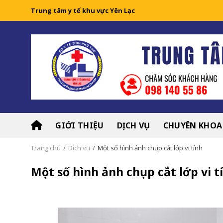
Skip
Trung tâm y tế khu vực Yên Lạc
to
content
GIỚI THIỆU
DỊCH VỤ
CHUYÊN KHOA
Trang chủ
/
Dịch vụ
/
Một số hình ảnh chụp cắt lớp vi tính
Một số hình ảnh chụp cắt lớp vi t