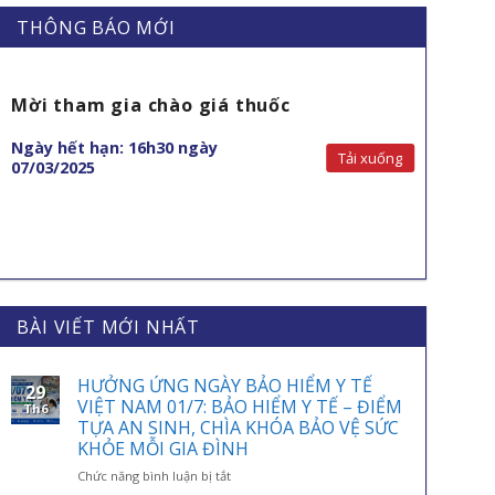
THÔNG BÁO MỚI
Mời tham gia chào giá thuốc
Ngày hết hạn: 16h30 ngày
Tải xuống
07/03/2025
BÀI VIẾT MỚI NHẤT
HƯỞNG ỨNG NGÀY BẢO HIỂM Y TẾ
29
VIỆT NAM 01/7: BẢO HIỂM Y TẾ – ĐIỂM
Th6
TỰA AN SINH, CHÌA KHÓA BẢO VỆ SỨC
KHỎE MỖI GIA ĐÌNH
ở
Chức năng bình luận bị tắt
HƯỞNG