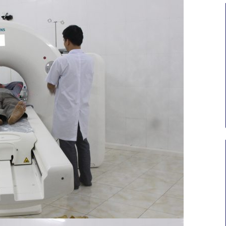
 thế
Thư mới chào giá Bộ xử lý hình ảnh và
công
ống soi mềm
 khu
Ngày hết hạn: 31/07/2026
Tải xuống
i xuống