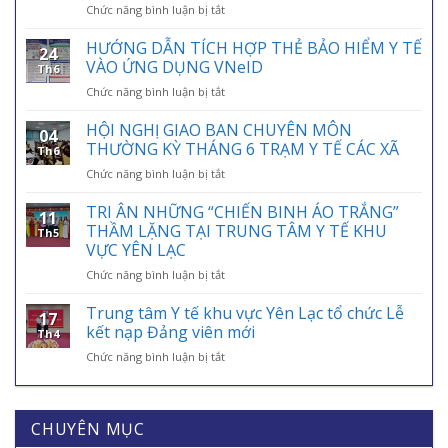
ở
Chức năng bình luận bị tắt
HƯỞNG
ỨNG
HƯỚNG DẪN TÍCH HỢP THẺ BẢO HIỂM Y TẾ
24
NGÀY
VÀO ỨNG DỤNG VNeID
Th6
BẢO
ở
Chức năng bình luận bị tắt
HIỂM
HƯỚNG
Y
DẪN
HỘI NGHỊ GIAO BAN CHUYÊN MÔN
TẾ
04
TÍCH
VIỆT
THƯỜNG KỲ THÁNG 6 TRẠM Y TẾ CÁC XÃ
Th6
HỢP
NAM
ở
Chức năng bình luận bị tắt
THẺ
01/7:
HỘI
BẢO
BẢO
NGHỊ
TRI ÂN NHỮNG “CHIẾN BINH ÁO TRẮNG”
HIỂM
HIỂM
11
GIAO
Y
THẦM LẶNG TẠI TRUNG TÂM Y TẾ KHU
Y
Th5
BAN
TẾ
VỰC YÊN LẠC
TẾ
CHUYÊN
VÀO
–
ở
Chức năng bình luận bị tắt
MÔN
ỨNG
ĐIỂM
TRI
THƯỜNG
DỤNG
TỰA
ÂN
KỲ
Trung tâm Y tế khu vực Yên Lạc tổ chức Lễ
VNeID
AN
17
NHỮNG
THÁNG
kết nạp Đảng viên mới
SINH,
Th4
“CHIẾN
6
CHÌA
ở
Chức năng bình luận bị tắt
BINH
TRẠM
KHÓA
Trung
ÁO
Y
BẢO
tâm
TRẮNG”
TẾ
VỆ
Y
THẦM
CÁC
SỨC
tế
CHUYÊN MỤC
LẶNG
XÃ
KHỎE
khu
TẠI