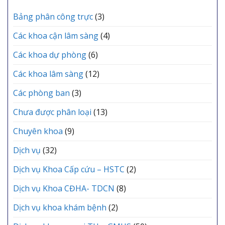
MỖI
vực
TRUNG
GIA
Yên
Bảng phân công trực
(3)
TÂM
ĐÌNH
Lạc
Y
tổ
TẾ
Các khoa cận lâm sàng
(4)
chức
KHU
Lễ
VỰC
Các khoa dự phòng
(6)
kết
YÊN
nạp
LẠC
Các khoa lâm sàng
(12)
Đảng
viên
mới
Các phòng ban
(3)
Chưa được phân loại
(13)
Chuyên khoa
(9)
Dịch vụ
(32)
Dịch vụ Khoa Cấp cứu – HSTC
(2)
Dịch vụ Khoa CĐHA- TDCN
(8)
Dịch vụ khoa khám bệnh
(2)