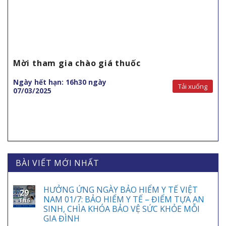
Mời tham gia chào giá thuốc
Ngày hết hạn: 16h30 ngày
Tải xuống
07/03/2025
BÀI VIẾT MỚI NHẤT
HƯỞNG ỨNG NGÀY BẢO HIỂM Y TẾ VIỆT
29
NAM 01/7: BẢO HIỂM Y TẾ – ĐIỂM TỰA AN
Th6
SINH, CHÌA KHÓA BẢO VỆ SỨC KHỎE MỖI
GIA ĐÌNH