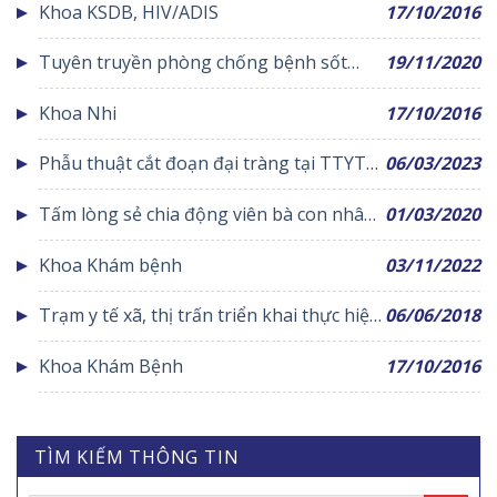
Khoa KSDB, HIV/ADIS
17/10/2016
Tuyên truyền phòng chống bệnh sốt
19/11/2020
xuất huyết
Khoa Nhi
17/10/2016
Phẫu thuật cắt đoạn đại tràng tại TTYT
06/03/2023
huyện Yên Lạc
Tấm lòng sẻ chia động viên bà con nhân
01/03/2020
dân kịp thời trong mùa dịch CoVid-19
Khoa Khám bệnh
03/11/2022
Trạm y tế xã, thị trấn triển khai thực hiện
06/06/2018
chương trình phòng chống suy dinh
Khoa Khám Bệnh
17/10/2016
dưỡng trẻ em
TÌM KIẾM THÔNG TIN