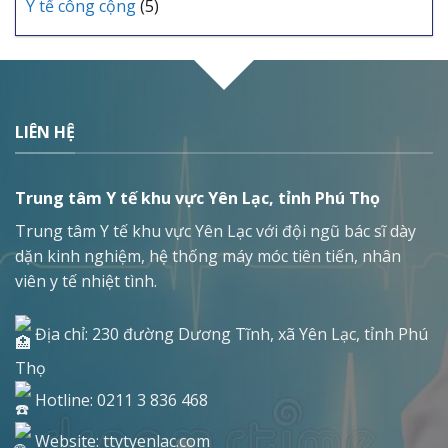
Y tế công cộng
(5)
LIÊN HỆ
Trung tâm Y tế khu vực Yên Lạc, tỉnh Phú Thọ
Trung tâm Y tế khu vực Yên Lạc với đội ngũ bác sĩ dày
dặn kinh nghiệm, hệ thống máy móc tiên tiến, nhân
viên y tế nhiệt tình.
Địa chỉ: 230 đường Dương Tĩnh, xã Yên Lạc, tỉnh Phú
Thọ
Hotline: 0211 3 836 468
Website: ttytyenlac.com