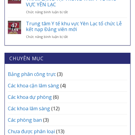
BAN
TẾ
VỰC YÊN LẠC
TẾ
CHUYÊN
VÀO
–
ở
Chức năng bình luận bị tắt
MÔN
ỨNG
ĐIỂM
TRI
THƯỜNG
DỤNG
TỰA
ÂN
KỲ
Trung tâm Y tế khu vực Yên Lạc tổ chức Lễ
VNeID
AN
17
NHỮNG
THÁNG
kết nạp Đảng viên mới
SINH,
Th4
“CHIẾN
6
CHÌA
ở
Chức năng bình luận bị tắt
BINH
TRẠM
KHÓA
Trung
ÁO
Y
BẢO
tâm
TRẮNG”
TẾ
VỆ
Y
THẦM
CÁC
SỨC
tế
CHUYÊN MỤC
LẶNG
XÃ
KHỎE
khu
TẠI
MỖI
vực
TRUNG
GIA
Yên
Bảng phân công trực
(3)
TÂM
ĐÌNH
Lạc
Y
tổ
TẾ
Các khoa cận lâm sàng
(4)
chức
KHU
Lễ
VỰC
Các khoa dự phòng
(6)
kết
YÊN
nạp
LẠC
Các khoa lâm sàng
(12)
Đảng
viên
mới
Các phòng ban
(3)
Chưa được phân loại
(13)