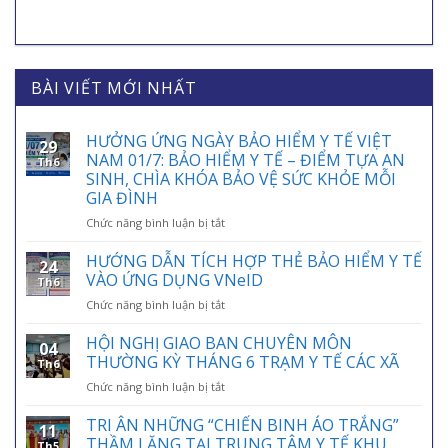
BÀI VIẾT MỚI NHẤT
HƯỞNG ỨNG NGÀY BẢO HIỂM Y TẾ VIỆT
29
NAM 01/7: BẢO HIỂM Y TẾ – ĐIỂM TỰA AN
Th6
SINH, CHÌA KHÓA BẢO VỆ SỨC KHỎE MỖI
GIA ĐÌNH
ở
Chức năng bình luận bị tắt
HƯỞNG
ỨNG
HƯỚNG DẪN TÍCH HỢP THẺ BẢO HIỂM Y TẾ
24
NGÀY
VÀO ỨNG DỤNG VNeID
Th6
BẢO
ở
Chức năng bình luận bị tắt
HIỂM
HƯỚNG
Y
DẪN
HỘI NGHỊ GIAO BAN CHUYÊN MÔN
TẾ
04
TÍCH
VIỆT
THƯỜNG KỲ THÁNG 6 TRẠM Y TẾ CÁC XÃ
Th6
HỢP
NAM
ở
Chức năng bình luận bị tắt
THẺ
01/7:
HỘI
BẢO
BẢO
NGHỊ
TRI ÂN NHỮNG “CHIẾN BINH ÁO TRẮNG”
HIỂM
HIỂM
11
GIAO
Y
THẦM LẶNG TẠI TRUNG TÂM Y TẾ KHU
Y
Th5