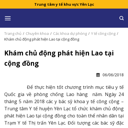
Skip
Trung tâm y tế khu vực Yên Lạc
to
content
Trang chủ
/
Chuyên khoa
/
Các khoa dự phòng
/
Y tế công cộng
/
Khám chủ động phát hiện Lao tại cộng đồng
Khám chủ động phát hiện Lao tại
cộng đồng
06/06/2018
Để thực hiện tốt chương trình mục tiêu y tế
Quốc gia về phòng chống Lao hàng năm. Ngày 24
tháng 5 năm 2018 các y bác sỹ khoa y tế công cộng –
Trung tâm Y tế huyện Yên Lạc tổ chức khám chủ động
phát hiện Lao tại cộng đồng cho toàn thể nhân dân tại
Trạm Y tế Thị trấn Yên Lạc. Đối tượng các bác sỹ đặc