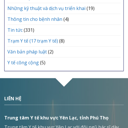
Những kỹ thuật và dịch vụ triển khai
(19)
Thông tin cho bệnh nhân
(4)
Tin tức
(331)
Trạm Y tế (17 trạm Y tế)
(8)
Văn bản pháp luật
(2)
Y tế công cộng
(5)
LIÊN HỆ
Trung tâm Y tế khu vực Yên Lạc, tỉnh Phú Thọ
Trung tâm Y tế khu vực Yên Lạc với đội ngũ bác sĩ dày