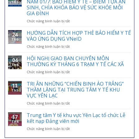
NAM 01/7: BẢO HIỂM Y TẾ – ĐIỂM TỰA AN
Th6
SINH, CHÌA KHÓA BẢO VỆ SỨC KHỎE MỖI
GIA ĐÌNH
ở
Chức năng bình luận bị tắt
HƯỞNG
ỨNG
HƯỚNG DẪN TÍCH HỢP THẺ BẢO HIỂM Y TẾ
24
NGÀY
VÀO ỨNG DỤNG VNeID
Th6
BẢO
ở
Chức năng bình luận bị tắt
HIỂM
HƯỚNG
Y
DẪN
HỘI NGHỊ GIAO BAN CHUYÊN MÔN
TẾ
04
TÍCH
VIỆT
THƯỜNG KỲ THÁNG 6 TRẠM Y TẾ CÁC XÃ
Th6
HỢP
NAM
ở
Chức năng bình luận bị tắt
THẺ
01/7:
HỘI
BẢO
BẢO
NGHỊ
TRI ÂN NHỮNG “CHIẾN BINH ÁO TRẮNG”
HIỂM
HIỂM
11
GIAO
Y
THẦM LẶNG TẠI TRUNG TÂM Y TẾ KHU
Y
Th5
BAN
TẾ
VỰC YÊN LẠC
TẾ
CHUYÊN
VÀO
–
ở
Chức năng bình luận bị tắt
MÔN
ỨNG
ĐIỂM
TRI
THƯỜNG
DỤNG
TỰA
ÂN
KỲ
Trung tâm Y tế khu vực Yên Lạc tổ chức Lễ
VNeID
AN
17
NHỮNG
THÁNG
kết nạp Đảng viên mới
SINH,
Th4
“CHIẾN
6
CHÌA
ở
Chức năng bình luận bị tắt
BINH
TRẠM
KHÓA
Trung
ÁO
Y
BẢO
tâm