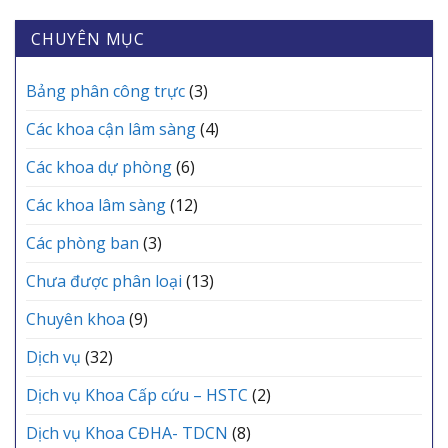
TRẮNG”
TẾ
VỆ
Y
THẦM
CÁC
SỨC
tế
CHUYÊN MỤC
LẶNG
XÃ
KHỎE
khu
TẠI
MỖI
vực
TRUNG
GIA
Yên
Bảng phân công trực
(3)
TÂM
ĐÌNH
Lạc
Y
tổ
TẾ
Các khoa cận lâm sàng
(4)
chức
KHU
Lễ
VỰC
Các khoa dự phòng
(6)
kết
YÊN
nạp
LẠC
Các khoa lâm sàng
(12)
Đảng
viên
mới
Các phòng ban
(3)
Chưa được phân loại
(13)
Chuyên khoa
(9)
Dịch vụ
(32)
Dịch vụ Khoa Cấp cứu – HSTC
(2)
Dịch vụ Khoa CĐHA- TDCN
(8)