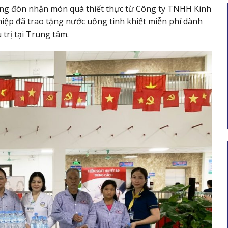
ừng đón nhận món quà thiết thực từ Công ty TNHH Kinh
ệp đã trao tặng nước uống tinh khiết miễn phí dành
trị tại Trung tâm.
 thế
Thư mới chào giá Bộ xử lý hình ảnh và
công
ống soi mềm
 khu
Ngày hết hạn: 31/07/2026
Tải xuống
i xuống