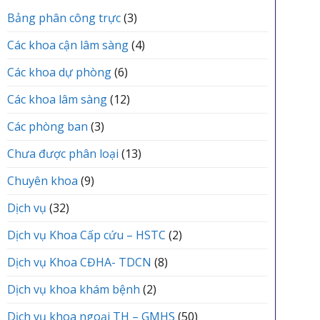
vực
TRUNG
ĐÌNH
Yên
Bảng phân công trực
(3)
TÂM
Lạc
Y
tổ
TẾ
Các khoa cận lâm sàng
(4)
chức
KHU
Lễ
VỰC
Các khoa dự phòng
(6)
kết
YÊN
nạp
LẠC
Các khoa lâm sàng
(12)
Đảng
viên
mới
Các phòng ban
(3)
Chưa được phân loại
(13)
Chuyên khoa
(9)
Dịch vụ
(32)
Dịch vụ Khoa Cấp cứu – HSTC
(2)
Dịch vụ Khoa CĐHA- TDCN
(8)
Dịch vụ khoa khám bệnh
(2)
Dịch vụ khoa ngoại TH – GMHS
(50)