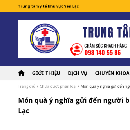
Skip
Trung tâm y tế khu vực Yên Lạc
to
content
GIỚI THIỆU
DỊCH VỤ
CHUYÊN KHOA
Trang chủ
/
Chưa được phân loại
/
Món quà ý nghĩa gửi đến ngư
Món quà ý nghĩa gửi đến người b
Lạc