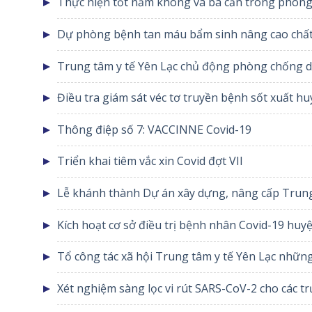
Thực hiện tốt năm không và ba cần trong phòng
Dự phòng bệnh tan máu bẩm sinh nâng cao chất
Trung tâm y tế Yên Lạc chủ động phòng chống dịch bệnh viêm đường 
chủng mới của vi rút Corona
Điều tra giám sát véc tơ truyền bệnh sốt xuất hu
Thông điệp số 7: VACCINNE Covid-19
Triển khai tiêm vắc xin Covid đợt VII
Lễ khánh thành Dự án xây dựng, nâng cấp Trung
Kích hoạt cơ sở điều trị bệnh nhân Covid-19 huy
Tổ công tác xã hội Trung tâm y tế Yên Lạc nhữn
Xét nghiệm sàng lọc vi rút SARS-CoV-2 cho các t