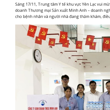
Sáng 17/11, Trung tâm Y tế khu vực Yên Lạc vui m
doanh Thương mại Sản xuất Minh Anh – doanh nghi
cho bệnh nhân và người nhà đang thăm khám, điều 
i thực hành
Thư mời báo giá cho gói thầu thay
ực hành khám
vật tư hệ thống lọc nước phục vụ 
tác chuyên môn tại trung tâm y tế
vực Yên Lạc
Tải xuống
Ngày hết hạn: 25-07-2026
Tả