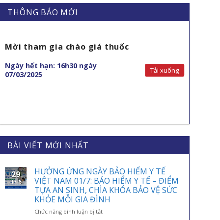
THÔNG BÁO MỚI
Mời tham gia chào giá thuốc
Ngày hết hạn: 16h30 ngày
Tải xuống
07/03/2025
BÀI VIẾT MỚI NHẤT
HƯỞNG ỨNG NGÀY BẢO HIỂM Y TẾ
29
VIỆT NAM 01/7: BẢO HIỂM Y TẾ – ĐIỂM
Th6
TỰA AN SINH, CHÌA KHÓA BẢO VỆ SỨC
KHỎE MỖI GIA ĐÌNH
ở
Chức năng bình luận bị tắt
HƯỞNG