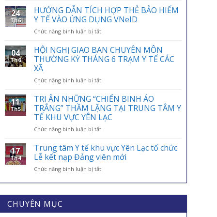
ỨNG
HƯỚNG DẪN TÍCH HỢP THẺ BẢO HIỂM
24
NGÀY
Y TẾ VÀO ỨNG DỤNG VNeID
Th6
BẢO
ở
Chức năng bình luận bị tắt
HIỂM
HƯỚNG
Y
DẪN
HỘI NGHỊ GIAO BAN CHUYÊN MÔN
TẾ
04
TÍCH
VIỆT
THƯỜNG KỲ THÁNG 6 TRẠM Y TẾ CÁC
Th6
HỢP
NAM
XÃ
THẺ
01/7:
ở
Chức năng bình luận bị tắt
BẢO
BẢO
HỘI
HIỂM
HIỂM
NGHỊ
Y
TRI ÂN NHỮNG “CHIẾN BINH ÁO
Y
11
GIAO
TẾ
TRẮNG” THẦM LẶNG TẠI TRUNG TÂM Y
TẾ
Th5
BAN
VÀO
–
TẾ KHU VỰC YÊN LẠC
CHUYÊN
ỨNG
ĐIỂM
ở
Chức năng bình luận bị tắt
MÔN
DỤNG
TỰA
TRI
THƯỜNG
VNeID
AN
ÂN
KỲ
Trung tâm Y tế khu vực Yên Lạc tổ chức
SINH,
17
NHỮNG
THÁNG
Lễ kết nạp Đảng viên mới
CHÌA
Th4
“CHIẾN
6
KHÓA
ở
Chức năng bình luận bị tắt
BINH
TRẠM
BẢO
Trung
ÁO
Y
VỆ
tâm
TRẮNG”
TẾ
SỨC
Y
THẦM
CÁC
KHỎE
tế
CHUYÊN MỤC
LẶNG
XÃ
MỖI
khu
TẠI
GIA