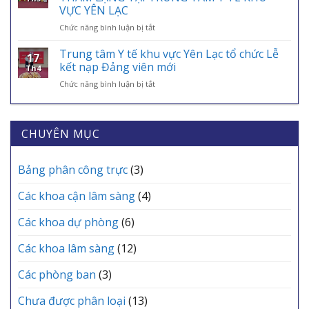
BAN
TẾ
VỰC YÊN LẠC
TẾ
CHUYÊN
VÀO
–
ở
Chức năng bình luận bị tắt
MÔN
ỨNG
ĐIỂM
TRI
THƯỜNG
DỤNG
TỰA
ÂN
KỲ
Trung tâm Y tế khu vực Yên Lạc tổ chức Lễ
VNeID
AN
17
NHỮNG
THÁNG
kết nạp Đảng viên mới
SINH,
Th4
“CHIẾN
6
CHÌA
ở
Chức năng bình luận bị tắt
BINH
TRẠM
KHÓA
Trung
ÁO
Y
BẢO
tâm
TRẮNG”
TẾ
VỆ
Y
THẦM
CÁC
SỨC
tế
CHUYÊN MỤC
LẶNG
XÃ
KHỎE
khu
TẠI
MỖI
vực
TRUNG
GIA
Yên
Bảng phân công trực
(3)
TÂM
ĐÌNH
Lạc
Y
tổ
TẾ
Các khoa cận lâm sàng
(4)
chức
KHU
Lễ
VỰC
Các khoa dự phòng
(6)
kết
YÊN
nạp
LẠC
Các khoa lâm sàng
(12)
Đảng
viên
mới
Các phòng ban
(3)
Chưa được phân loại
(13)