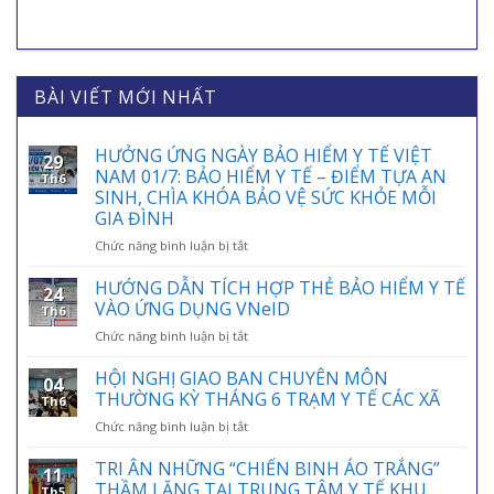
BÀI VIẾT MỚI NHẤT
HƯỞNG ỨNG NGÀY BẢO HIỂM Y TẾ VIỆT
29
NAM 01/7: BẢO HIỂM Y TẾ – ĐIỂM TỰA AN
Th6
SINH, CHÌA KHÓA BẢO VỆ SỨC KHỎE MỖI
GIA ĐÌNH
ở
Chức năng bình luận bị tắt
HƯỞNG
ỨNG
HƯỚNG DẪN TÍCH HỢP THẺ BẢO HIỂM Y TẾ
24
NGÀY
VÀO ỨNG DỤNG VNeID
Th6
BẢO
ở
Chức năng bình luận bị tắt
HIỂM
HƯỚNG
Y
DẪN
HỘI NGHỊ GIAO BAN CHUYÊN MÔN
TẾ
04
TÍCH
VIỆT
THƯỜNG KỲ THÁNG 6 TRẠM Y TẾ CÁC XÃ
Th6
HỢP
NAM
ở
Chức năng bình luận bị tắt
THẺ
01/7:
HỘI
BẢO
BẢO
NGHỊ
TRI ÂN NHỮNG “CHIẾN BINH ÁO TRẮNG”
HIỂM
HIỂM
11
GIAO
Y
THẦM LẶNG TẠI TRUNG TÂM Y TẾ KHU
Y
Th5