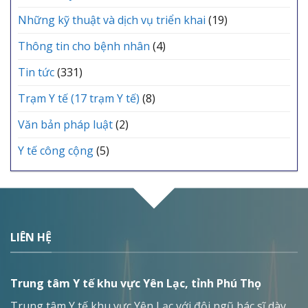
Những kỹ thuật và dịch vụ triển khai
(19)
Thông tin cho bệnh nhân
(4)
Tin tức
(331)
Trạm Y tế (17 trạm Y tế)
(8)
Văn bản pháp luật
(2)
Y tế công cộng
(5)
LIÊN HỆ
Trung tâm Y tế khu vực Yên Lạc, tỉnh Phú Thọ
Trung tâm Y tế khu vực Yên Lạc với đội ngũ bác sĩ dày