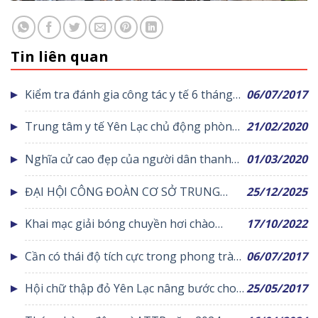
Tin liên quan
Kiểm tra đánh gia công tác y tế 6 tháng
06/07/2017
đầu năm 2017
Trung tâm y tế Yên Lạc chủ động phòng
21/02/2020
chống dịch bệnh viêm đường hô hấp cấp
Nghĩa cử cao đẹp của người dân thanh
01/03/2020
do chủng mới của vi rút Corona
hóa hướng về những chiến sỹ thầm lặng
ĐẠI HỘI CÔNG ĐOÀN CƠ SỞ TRUNG
25/12/2025
trên mặt trận đấu tranh phòng chống
TÂM Y TẾ KHU VỰC YÊN LẠC NHIỆM KỲ
dịch bệnh Corona
Khai mạc giải bóng chuyền hơi chào
17/10/2022
2025 – 2030: ĐOÀN KẾT – DÂN CHỦ – KỶ
mừng ngày phụ nữ Việt Nam 20/10
CƯƠNG – ĐỔI MỚI – PHÁT TRIỂN
Cần có thái độ tích cực trong phong trào
06/07/2017
Vệ sinh yêu nước nâng cao sức khỏe
Hội chữ thập đỏ Yên Lạc nâng bước cho
25/05/2017
nhân dân
trẻ em khuyết tật