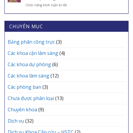
“CHIẾN
6
CHÌA
ở
Chức năng bình luận bị tắt
BINH
TRẠM
KHÓA
Trung
ÁO
Y
BẢO
tâm
TRẮNG”
TẾ
VỆ
Y
THẦM
CÁC
SỨC
tế
CHUYÊN MỤC
LẶNG
XÃ
KHỎE
khu
TẠI
MỖI
vực
TRUNG
GIA
Yên
Bảng phân công trực
(3)
TÂM
ĐÌNH
Lạc
Y
tổ
TẾ
Các khoa cận lâm sàng
(4)
chức
KHU
Lễ
VỰC
Các khoa dự phòng
(6)
kết
YÊN
nạp
LẠC
Các khoa lâm sàng
(12)
Đảng
viên
mới
Các phòng ban
(3)
Chưa được phân loại
(13)
Chuyên khoa
(9)
Dịch vụ
(32)
Dịch vụ Khoa Cấp cứu – HSTC
(2)