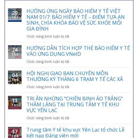
HƯỞNG ỨNG NGÀY BẢO HIỂM Y TẾ VIỆT
29
NAM 01/7: BẢO HIỂM Y TẾ – ĐIỂM TỰA AN
Th6
SINH, CHÌA KHÓA BẢO VỆ SỨC KHỎE MỖI
GIA ĐÌNH
ở
Chức năng bình luận bị tắt
HƯỞNG
ỨNG
HƯỚNG DẪN TÍCH HỢP THẺ BẢO HIỂM Y TẾ
24
NGÀY
VÀO ỨNG DỤNG VNeID
Th6
BẢO
ở
Chức năng bình luận bị tắt
HIỂM
HƯỚNG
Y
DẪN
HỘI NGHỊ GIAO BAN CHUYÊN MÔN
TẾ
04
TÍCH
VIỆT
THƯỜNG KỲ THÁNG 6 TRẠM Y TẾ CÁC XÃ
Th6
HỢP
NAM
ở
Chức năng bình luận bị tắt
THẺ
01/7:
HỘI
BẢO
BẢO
NGHỊ
TRI ÂN NHỮNG “CHIẾN BINH ÁO TRẮNG”
HIỂM
HIỂM
11
GIAO
Y
THẦM LẶNG TẠI TRUNG TÂM Y TẾ KHU
Y
Th5
BAN
TẾ
VỰC YÊN LẠC
TẾ
CHUYÊN
VÀO
–
ở
Chức năng bình luận bị tắt
MÔN
ỨNG
ĐIỂM
TRI
THƯỜNG
DỤNG
TỰA
ÂN
KỲ
Trung tâm Y tế khu vực Yên Lạc tổ chức Lễ
VNeID
AN
17
NHỮNG
THÁNG
kết nạp Đảng viên mới
SINH,
Th4