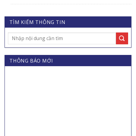
đường hô hấp cấp do virut corona của Bộ
Y tế
TÌM KIẾM THÔNG TIN
THÔNG BÁO MỚI