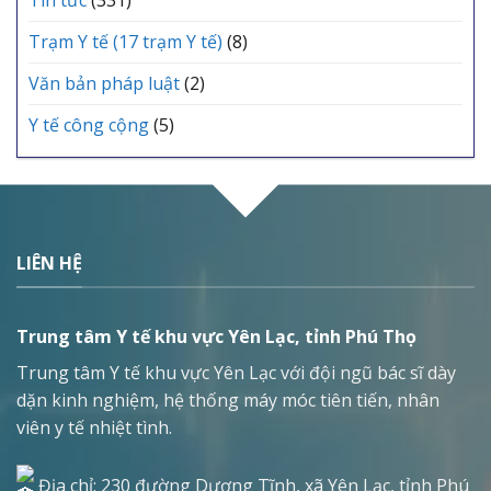
Tin tức
(331)
Trạm Y tế (17 trạm Y tế)
(8)
Văn bản pháp luật
(2)
Y tế công cộng
(5)
LIÊN HỆ
Trung tâm Y tế khu vực Yên Lạc, tỉnh Phú Thọ
Trung tâm Y tế khu vực Yên Lạc với đội ngũ bác sĩ dày
dặn kinh nghiệm, hệ thống máy móc tiên tiến, nhân
viên y tế nhiệt tình.
Địa chỉ: 230 đường Dương Tĩnh, xã Yên Lạc, tỉnh Phú