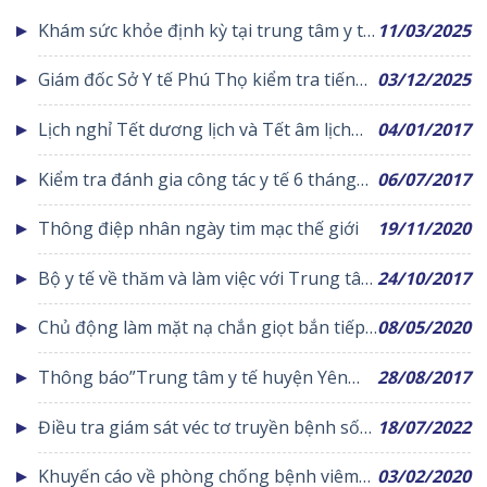
Khám sức khỏe định kỳ tại trung tâm y tế
11/03/2025
huyện Yên Lạc
Giám đốc Sở Y tế Phú Thọ kiểm tra tiến
03/12/2025
độ Dự án xây dựng, nâng cấp Trung tâm
Lịch nghỉ Tết dương lịch và Tết âm lịch
04/01/2017
Y tế khu vực Yên Lạc giai đoạn 2
năm 2017
Kiểm tra đánh gia công tác y tế 6 tháng
06/07/2017
đầu năm 2017
Thông điệp nhân ngày tim mạc thế giới
19/11/2020
Bộ y tế về thăm và làm việc với Trung tâm
24/10/2017
y tế huyện Yên Lạc
Chủ động làm mặt nạ chắn giọt bắn tiếp
08/05/2020
sức cho các y bác sỹ phòng chống dịch
Thông báo”Trung tâm y tế huyện Yên
28/08/2017
bệnh Covid-19
Lạc tạm dừng khám chữa bệnh theo yêu
Điều tra giám sát véc tơ truyền bệnh sốt
18/07/2022
cầu vào ngày chủ nhật 3/9/2017″
xuất huyết
Khuyến cáo về phòng chống bệnh viêm
03/02/2020