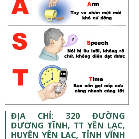
ĐỊA CHỈ: 320 ĐƯỜNG
DƯƠNG TĨNH, TT YÊN LẠC,
HUYỆN YÊN LẠC, TỈNH VĨNH