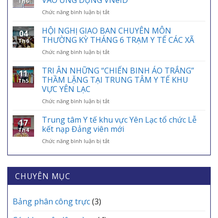
VÀO ỨNG DỤNG VNeID
Th6
BẢO
ở
Chức năng bình luận bị tắt
HIỂM
HƯỚNG
Y
DẪN
HỘI NGHỊ GIAO BAN CHUYÊN MÔN
TẾ
04
TÍCH
VIỆT
THƯỜNG KỲ THÁNG 6 TRẠM Y TẾ CÁC XÃ
Th6
HỢP
NAM
ở
Chức năng bình luận bị tắt
THẺ
01/7:
HỘI
BẢO
BẢO
NGHỊ
TRI ÂN NHỮNG “CHIẾN BINH ÁO TRẮNG”
HIỂM
HIỂM
11
GIAO
Y
THẦM LẶNG TẠI TRUNG TÂM Y TẾ KHU
Y
Th5
BAN
TẾ
VỰC YÊN LẠC
TẾ
CHUYÊN
VÀO
–
ở
Chức năng bình luận bị tắt
MÔN
ỨNG
ĐIỂM
TRI
THƯỜNG
DỤNG
TỰA
ÂN
KỲ
Trung tâm Y tế khu vực Yên Lạc tổ chức Lễ
VNeID
AN
17
NHỮNG
THÁNG
kết nạp Đảng viên mới
SINH,
Th4
“CHIẾN
6
CHÌA
ở
Chức năng bình luận bị tắt
BINH
TRẠM
KHÓA
Trung
ÁO
Y
BẢO
tâm
TRẮNG”
TẾ
VỆ
Y
THẦM
CÁC
SỨC
tế
CHUYÊN MỤC
LẶNG
XÃ
KHỎE
khu
TẠI
MỖI
vực
TRUNG
GIA
Yên
Bảng phân công trực
(3)
TÂM
ĐÌNH
Lạc
Y
tổ
TẾ