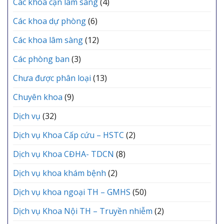
Các khoa cận lâm sàng
(4)
chức
KHU
Lễ
VỰC
Các khoa dự phòng
(6)
kết
YÊN
nạp
LẠC
Các khoa lâm sàng
(12)
Đảng
viên
mới
Các phòng ban
(3)
Chưa được phân loại
(13)
Chuyên khoa
(9)
Dịch vụ
(32)
Dịch vụ Khoa Cấp cứu – HSTC
(2)
Dịch vụ Khoa CĐHA- TDCN
(8)
Dịch vụ khoa khám bệnh
(2)
Dịch vụ khoa ngoại TH – GMHS
(50)
Dịch vụ Khoa Nội TH – Truyền nhiễm
(2)