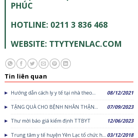
PHÚC
HOTLINE: 0211 3 836 468
WEBSITE: TTYTYENLAC.COM
Tin liên quan
Hướng dẫn cách ly y tế tại nhà theo
08/12/2021
Quyết định 3180
TẶNG QUÀ CHO BỆNH NHÂN THẬN
07/09/2023
NHÂN TẠO TẠI TRUNG TÂM Y TẾ HUYỆN
Thư mời báo giá kiểm định TTBYT
12/06/2023
YÊN LẠC
Trung tâm y tế huyện Yên Lạc tổ chức hội
03/12/2018