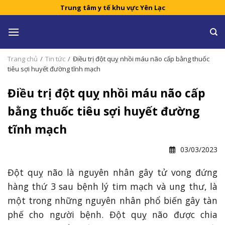
Skip
Trung tâm y tế khu vực Yên Lạc
to
content
Trang chủ
/
Tin tức
/
Điều trị đột quỵ nhồi máu não cấp bằng thuốc
tiêu sợi huyết đường tĩnh mạch
Điều trị đột quỵ nhồi máu não cấp
bằng thuốc tiêu sợi huyết đường
tĩnh mạch
03/03/2023
Đột quỵ não là nguyên nhân gây tử vong đứng
hàng thứ 3 sau bệnh lý tim mạch và ung thư, là
một trong những nguyên nhân phổ biến gây tàn
phế cho người bệnh. Đột quỵ não được chia