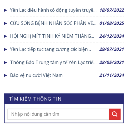
thi kiểm tra tay nghề và quy tắc ứng xử
Yên Lạc diễu hành cổ động tuyên truyền
18/07/2022
cho Bác sỹ dược sỹ điều dưỡng năm 2018
phòng chống sốt xuất huyết
CỨU SỐNG BỆNH NHÂN SỐC PHẢN VỆ
01/08/2025
CẤP ĐỘ II TRONG ĐÊM
HỘI NGHỊ MÍT TINH KỶ NIỆM THÁNG
24/12/2024
HÀNH ĐỘNG QUỐC GIA VỀ DÂN SỐ VÀ
Yên Lạc tiếp tục tăng cường các biện
29/07/2021
NGÀY DÂN SỐ VIỆT NAM
pháp cấp bách phòng, chống dịch Covid-
Thông Báo Trung tâm y tế Yên Lạc triển
28/05/2021
19
khai xét nghiệm Test nhanh Covid-19
Bảo vệ nụ cười Việt Nam
21/11/2024
TÌM KIẾM THÔNG TIN