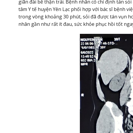
giãn đài bể thận trái. Bệnh nhân có chỉ định tán sỏ
tâm Y tế huyện Yên Lạc phối hợp với bác sĩ bệnh vi
trong vòng khoảng 30 phút, sỏi đã được tán vụn h
nhân gần như rất ít đau, sức khỏe phục hồi tốt nga
i thực hành
Thư mời báo giá cho gói thầu thay
ực hành khám
vật tư hệ thống lọc nước phục vụ 
tác chuyên môn tại trung tâm y tế
vực Yên Lạc
Tải xuống
Ngày hết hạn: 25-07-2026
Tả