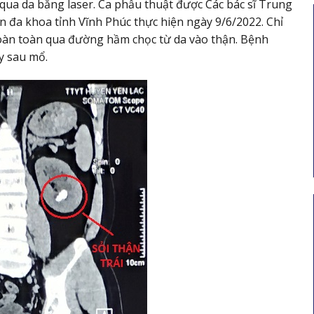
i qua da bằng laser. Ca phẫu thuật được Các bác sĩ Trung
ện đa khoa tỉnh Vĩnh Phúc thực hiện ngày 9/6/2022. Chỉ
oàn toàn qua đường hầm chọc từ da vào thận. Bệnh
y sau mổ.
 thế
Thư mới chào giá Bộ xử lý hình ảnh và
công
ống soi mềm
 khu
Ngày hết hạn: 31/07/2026
Tải xuống
i xuống