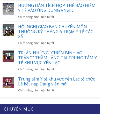
ỨNG
HƯỚNG DẪN TÍCH HỢP THẺ BẢO HIỂM
24
NGÀY
Y TẾ VÀO ỨNG DỤNG VNeID
Th6
BẢO
ở
Chức năng bình luận bị tắt
HIỂM
HƯỚNG
Y
DẪN
HỘI NGHỊ GIAO BAN CHUYÊN MÔN
TẾ
04
TÍCH
VIỆT
THƯỜNG KỲ THÁNG 6 TRẠM Y TẾ CÁC
Th6
HỢP
NAM
XÃ
THẺ
01/7:
ở
Chức năng bình luận bị tắt
BẢO
BẢO
HỘI
HIỂM
HIỂM
NGHỊ
Y
TRI ÂN NHỮNG “CHIẾN BINH ÁO
Y
11
GIAO
TẾ
TRẮNG” THẦM LẶNG TẠI TRUNG TÂM Y
TẾ
Th5
BAN
VÀO
–
TẾ KHU VỰC YÊN LẠC
CHUYÊN
ỨNG
ĐIỂM
ở
Chức năng bình luận bị tắt
MÔN
DỤNG
TỰA
TRI
THƯỜNG
VNeID
AN
ÂN
KỲ
Trung tâm Y tế khu vực Yên Lạc tổ chức
SINH,
17
NHỮNG
THÁNG
Lễ kết nạp Đảng viên mới
CHÌA
Th4
“CHIẾN
6
KHÓA
ở
Chức năng bình luận bị tắt
BINH
TRẠM
BẢO
Trung
ÁO
Y
VỆ
tâm
TRẮNG”
TẾ
SỨC
Y
THẦM
CÁC
KHỎE
tế
CHUYÊN MỤC
LẶNG
XÃ
MỖI
khu
TẠI
GIA