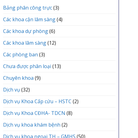
vực
TRUNG
ĐÌNH
Yên
Bảng phân công trực
(3)
TÂM
Lạc
Y
tổ
TẾ
Các khoa cận lâm sàng
(4)
chức
KHU
Lễ
VỰC
Các khoa dự phòng
(6)
kết
YÊN
nạp
LẠC
Các khoa lâm sàng
(12)
Đảng
viên
mới
Các phòng ban
(3)
Chưa được phân loại
(13)
Chuyên khoa
(9)
Dịch vụ
(32)
Dịch vụ Khoa Cấp cứu – HSTC
(2)
Dịch vụ Khoa CĐHA- TDCN
(8)
Dịch vụ khoa khám bệnh
(2)
Dịch vụ khoa ngoại TH – GMHS
(50)