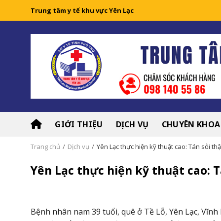
Skip
Trung tâm y tế khu vực Yên Lạc
to
content
GIỚI THIỆU
DỊCH VỤ
CHUYÊN KHOA
Trang chủ
/
Dịch vụ
/
Yên Lạc thực hiện kỹ thuật cao: Tán sỏi th
Yên Lạc thực hiện kỹ thuật cao: 
Bệnh nhân nam 39 tuổi, quê ở Tề Lỗ, Yên Lạc, Vĩnh P