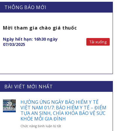
THÔNG BÁO MỚI
Mời tham gia chào giá thuốc
Ngày hết hạn: 16h30 ngày
Tải xuống
07/03/2025
BÀI VIẾT MỚI NHẤT
HƯỞNG ỨNG NGÀY BẢO HIỂM Y TẾ
29
VIỆT NAM 01/7: BẢO HIỂM Y TẾ – ĐIỂM
Th6
TỰA AN SINH, CHÌA KHÓA BẢO VỆ SỨC
KHỎE MỖI GIA ĐÌNH
ở
Chức năng bình luận bị tắt
HƯỞNG