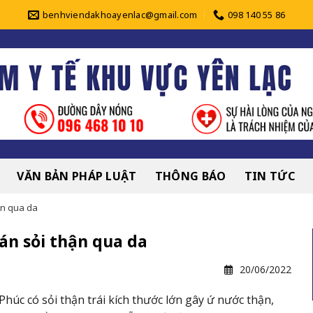
benhviendakhoayenlac@gmail.com
098 140 55 86
VĂN BẢN PHÁP LUẬT
THÔNG BÁO
TIN TỨC
ận qua da
Tán sỏi thận qua da
20/06/2022
húc có sỏi thận trái kích thước lớn gây ứ nước thận,