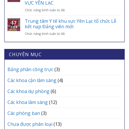
BAN
TẾ
VỰC YÊN LẠC
TẾ
CHUYÊN
VÀO
–
ở
Chức năng bình luận bị tắt
MÔN
ỨNG
ĐIỂM
TRI
THƯỜNG
DỤNG
TỰA
ÂN
KỲ
Trung tâm Y tế khu vực Yên Lạc tổ chức Lễ
VNeID
AN
17
NHỮNG
THÁNG
kết nạp Đảng viên mới
SINH,
Th4
“CHIẾN
6
CHÌA
ở
Chức năng bình luận bị tắt
BINH
TRẠM
KHÓA
Trung
ÁO
Y
BẢO
tâm
TRẮNG”
TẾ
VỆ
Y
THẦM
CÁC
SỨC
tế
CHUYÊN MỤC
LẶNG
XÃ
KHỎE
khu
TẠI
MỖI
vực
TRUNG
GIA
Yên
Bảng phân công trực
(3)
TÂM
ĐÌNH
Lạc
Y
tổ
TẾ
Các khoa cận lâm sàng
(4)
chức
KHU
Lễ
VỰC
Các khoa dự phòng
(6)
kết
YÊN
nạp
LẠC
Các khoa lâm sàng
(12)
Đảng
viên
mới
Các phòng ban
(3)
Chưa được phân loại
(13)