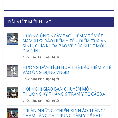
BÀI VIẾT MỚI NHẤT
HƯỞNG ỨNG NGÀY BẢO HIỂM Y TẾ VIỆT
29
NAM 01/7: BẢO HIỂM Y TẾ – ĐIỂM TỰA AN
Th6
SINH, CHÌA KHÓA BẢO VỆ SỨC KHỎE MỖI
GIA ĐÌNH
ở
Chức năng bình luận bị tắt
HƯỞNG
ỨNG
HƯỚNG DẪN TÍCH HỢP THẺ BẢO HIỂM Y TẾ
24
NGÀY
VÀO ỨNG DỤNG VNeID
Th6
BẢO
ở
Chức năng bình luận bị tắt
HIỂM
HƯỚNG
Y
DẪN
HỘI NGHỊ GIAO BAN CHUYÊN MÔN
TẾ
04
TÍCH
VIỆT
THƯỜNG KỲ THÁNG 6 TRẠM Y TẾ CÁC XÃ
Th6
HỢP
NAM
ở
Chức năng bình luận bị tắt
THẺ
01/7:
HỘI
BẢO
BẢO
NGHỊ
TRI ÂN NHỮNG “CHIẾN BINH ÁO TRẮNG”
HIỂM
HIỂM
11
GIAO
Y
THẦM LẶNG TẠI TRUNG TÂM Y TẾ KHU
Y
Th5