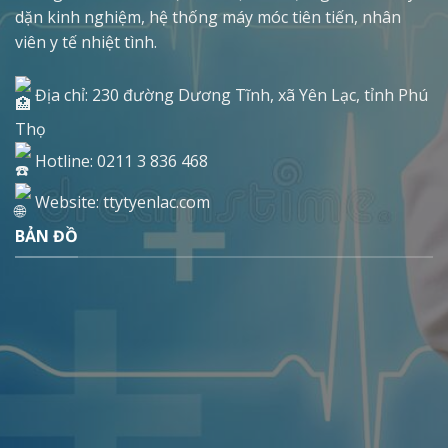
dặn kinh nghiệm, hệ thống máy móc tiên tiến, nhân
viên y tế nhiệt tình.
Địa chỉ: 230 đường Dương Tĩnh, xã Yên Lạc, tỉnh Phú
Thọ
Hotline: 0211 3 836 468
Website: ttytyenlac.com
BẢN ĐỒ