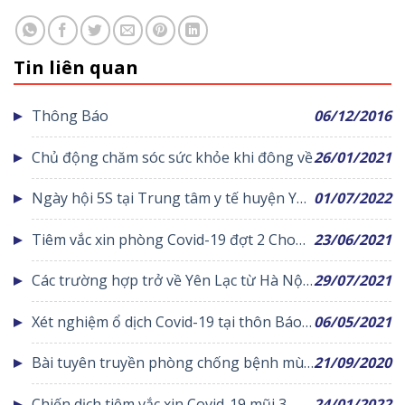
Tin liên quan
Thông Báo
06/12/2016
Chủ động chăm sóc sức khỏe khi đông về
26/01/2021
Ngày hội 5S tại Trung tâm y tế huyện Yên
01/07/2022
Lạc
Tiêm vắc xin phòng Covid-19 đợt 2 Cho
23/06/2021
các nhóm đối tượng ưu tiên theo Nghị
Các trường hợp trở về Yên Lạc từ Hà Nội
29/07/2021
quyết số 21 của Chính phủ
bắt buộc phải thực hiện Test nhanh
Xét nghiệm ổ dịch Covid-19 tại thôn Báo
06/05/2021
Covid-19
Văn xã Đồng Văn
Bài tuyên truyền phòng chống bệnh mùa
21/09/2020
hè
Chiến dịch tiêm vắc xin Covid-19 mũi 3
24/01/2022