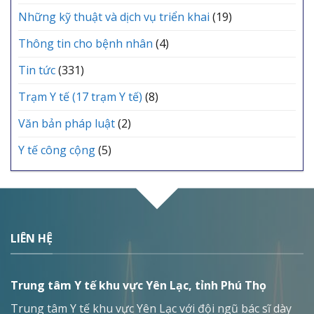
Những kỹ thuật và dịch vụ triển khai
(19)
Thông tin cho bệnh nhân
(4)
Tin tức
(331)
Trạm Y tế (17 trạm Y tế)
(8)
Văn bản pháp luật
(2)
Y tế công cộng
(5)
LIÊN HỆ
Trung tâm Y tế khu vực Yên Lạc, tỉnh Phú Thọ
Trung tâm Y tế khu vực Yên Lạc với đội ngũ bác sĩ dày