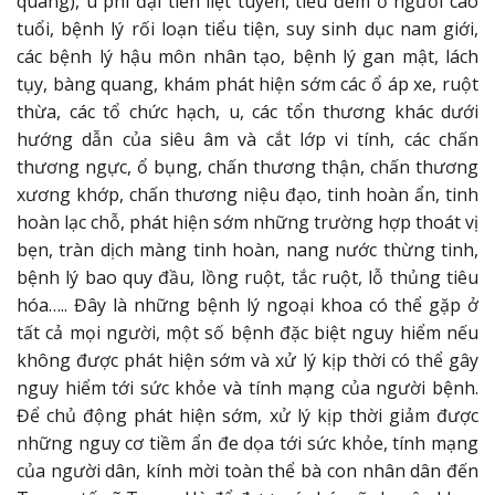
quang), u phì đại tiền liệt tuyến, tiểu đêm ở người cao
tuổi, bệnh lý rối loạn tiểu tiện, suy sinh dục nam giới,
các bệnh lý hậu môn nhân tạo, bệnh lý gan mật, lách
tụy, bàng quang, khám phát hiện sớm các ổ áp xe, ruột
thừa, các tổ chức hạch, u, các tổn thương khác dưới
hướng dẫn của siêu âm và cắt lớp vi tính, các chấn
thương ngực, ổ bụng, chấn thương thận, chấn thương
xương khớp, chấn thương niệu đạo, tinh hoàn ẩn, tinh
hoàn lạc chỗ, phát hiện sớm những trường hợp thoát vị
bẹn, tràn dịch màng tinh hoàn, nang nước thừng tinh,
bệnh lý bao quy đầu, lồng ruột, tắc ruột, lỗ thủng tiêu
hóa….. Đây là những bệnh lý ngoại khoa có thể gặp ở
tất cả mọi người, một số bệnh đặc biệt nguy hiểm nếu
không được phát hiện sớm và xử lý kịp thời có thể gây
nguy hiểm tới sức khỏe và tính mạng của người bệnh.
Để chủ động phát hiện sớm, xử lý kịp thời giảm được
những nguy cơ tiềm ẩn đe dọa tới sức khỏe, tính mạng
của người dân, kính mời toàn thể bà con nhân dân đến