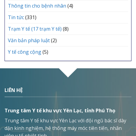
Thông tin cho bệnh nhân
(4)
Tin tức
(331)
Trạm Y tế (17 trạm Y tế)
(8)
Văn bản pháp luật
(2)
Y tế công cộng
(5)
LIÊN HỆ
Trung tâm Y tế khu vực Yên Lạc, tỉnh Phú Thọ
Trung tâm Y tế khu vực Yên Lạc với đội ngũ bác sĩ dày
dặn kinh nghiệm, hệ thống máy móc tiên tiến, nhân
viên y tế nhiệt tình.