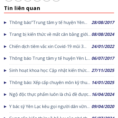
Tin liên quan
Thông báo”Trung tâm y tế huyện Yên
28/08/2017
Lạc tạm dừng khám chữa bệnh theo yêu
Trang bị kiến thức về mất cân bằng giới
08/08/2024
cầu vào ngày chủ nhật 3/9/2017″
tính khi sinh cho đoàn viên thanh niên
Chiến dịch tiêm vắc xin Covid-19 mũi 3
24/01/2022
huyện Yên Lạc
cho nhóm đối tượng ưu tiên
Thông báo Trung tâm y tế huyện Yên Lạc
06/07/2017
tạm dừng khám chữa bệnh theo yêu cầu
Sinh hoạt khoa học: Cập nhật kiến thức
27/11/2025
vào ngày chủ nhật 16/7/2017
về nhồi máu cơ tim ở người trẻ
Thông báo: Xếp cấp chuyên môn kỹ thuật
14/01/2025
cơ sở khám bệnh, chữa bệnh
Ngộ độc thực phẩm luôn là chủ đề được
16/04/2024
người dân đặc biệt quan tâm
Y bác sỹ Yên Lạc kêu gọi người dân vững
09/04/2020
tâm chung sức chiến thắng đại dịch