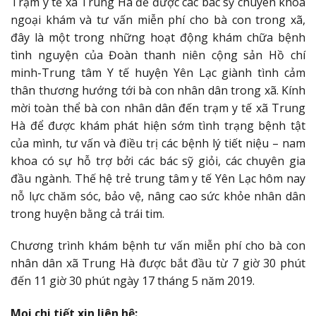
Trạm y tế xã Trung Hà để được các bác sỹ chuyên khoa
ngoại khám và tư vấn miễn phí cho bà con trong xã,
đây là một trong những hoạt động khám chữa bệnh
tình nguyện của Đoàn thanh niên cộng sản Hồ chí
minh-Trung tâm Y tế huyện Yên Lạc giành tình cảm
thân thương hướng tới bà con nhân dân trong xã. Kính
mời toàn thể bà con nhân dân đến trạm y tế xã Trung
Hà để được khám phát hiện sớm tình trạng bệnh tật
của mình, tư vấn và điều trị các bệnh lý tiết niệu – nam
khoa có sự hỗ trợ bởi các bác sỹ giỏi, các chuyên gia
đầu ngành. Thế hệ trẻ trung tâm y tế Yên Lạc hôm nay
nỗ lực chăm sóc, bảo vệ, nâng cao sức khỏe nhân dân
trong huyện bằng cả trái tim.
Chương trình khám bệnh tư vấn miễn phí cho bà con
nhân dân xã Trung Hà được bắt đầu từ 7 giờ 30 phút
đến 11 giờ 30 phút ngày 17 tháng 5 năm 2019.
Mọi chi tiết xin liên hệ: