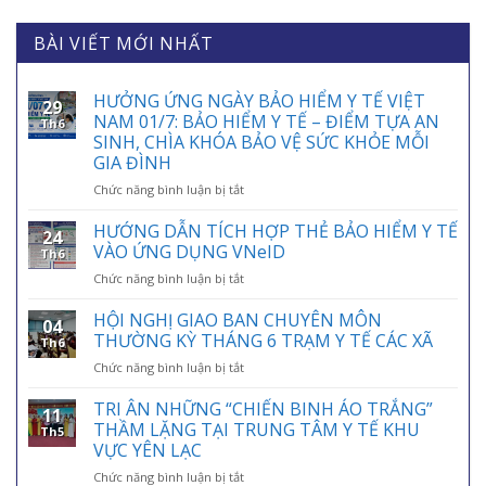
BÀI VIẾT MỚI NHẤT
HƯỞNG ỨNG NGÀY BẢO HIỂM Y TẾ VIỆT
29
NAM 01/7: BẢO HIỂM Y TẾ – ĐIỂM TỰA AN
Th6
SINH, CHÌA KHÓA BẢO VỆ SỨC KHỎE MỖI
GIA ĐÌNH
ở
Chức năng bình luận bị tắt
HƯỞNG
ỨNG
HƯỚNG DẪN TÍCH HỢP THẺ BẢO HIỂM Y TẾ
24
NGÀY
VÀO ỨNG DỤNG VNeID
Th6
BẢO
ở
Chức năng bình luận bị tắt
HIỂM
HƯỚNG
Y
DẪN
HỘI NGHỊ GIAO BAN CHUYÊN MÔN
TẾ
04
TÍCH
VIỆT
THƯỜNG KỲ THÁNG 6 TRẠM Y TẾ CÁC XÃ
Th6
HỢP
NAM
ở
Chức năng bình luận bị tắt
THẺ
01/7:
HỘI
BẢO
BẢO
NGHỊ
TRI ÂN NHỮNG “CHIẾN BINH ÁO TRẮNG”
HIỂM
HIỂM
11
GIAO
Y
THẦM LẶNG TẠI TRUNG TÂM Y TẾ KHU
Y
Th5
BAN
TẾ
VỰC YÊN LẠC
TẾ
CHUYÊN
VÀO
–
ở
Chức năng bình luận bị tắt
MÔN
ỨNG
ĐIỂM