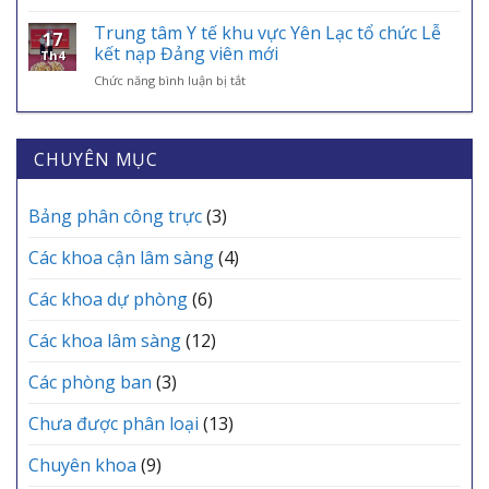
TRI
THƯỜNG
DỤNG
TỰA
ÂN
KỲ
Trung tâm Y tế khu vực Yên Lạc tổ chức Lễ
VNeID
AN
17
NHỮNG
THÁNG
kết nạp Đảng viên mới
SINH,
Th4
“CHIẾN
6
CHÌA
ở
Chức năng bình luận bị tắt
BINH
TRẠM
KHÓA
Trung
ÁO
Y
BẢO
tâm
TRẮNG”
TẾ
VỆ
Y
THẦM
CÁC
SỨC
tế
CHUYÊN MỤC
LẶNG
XÃ
KHỎE
khu
TẠI
MỖI
vực
TRUNG
GIA
Yên
Bảng phân công trực
(3)
TÂM
ĐÌNH
Lạc
Y
tổ
TẾ
Các khoa cận lâm sàng
(4)
chức
KHU
Lễ
VỰC
Các khoa dự phòng
(6)
kết
YÊN
nạp
LẠC
Các khoa lâm sàng
(12)
Đảng
viên
mới
Các phòng ban
(3)
Chưa được phân loại
(13)
Chuyên khoa
(9)