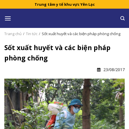
Skip
Trung tâm y tế khu vực Yên Lạc
to
content
Trang chủ
/
Tin tức
/
Sốt xuất huyết và các biện pháp phòng chống
Sốt xuất huyết và các biện pháp
phòng chống
23/08/2017