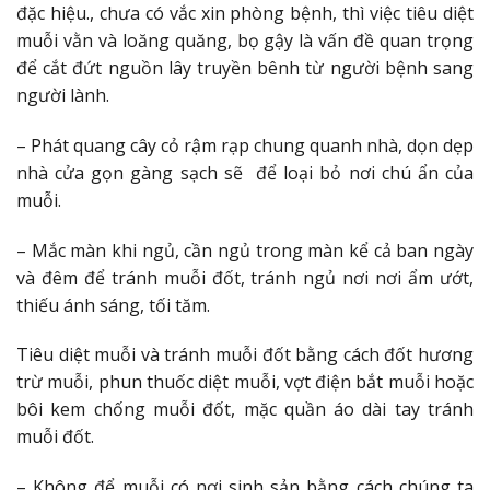
đặc hiệu., chưa có vắc xin phòng bệnh, thì việc tiêu diệt
muỗi vằn và loăng quăng, bọ gậy là vấn đề quan trọng
để cắt đứt nguồn lây truyền bênh từ người bệnh sang
người lành.
– Phát quang cây cỏ rậm rạp chung quanh nhà, dọn dẹp
nhà cửa gọn gàng sạch sẽ để loại bỏ nơi chú ẩn của
muỗi.
– Mắc màn khi ngủ, cần ngủ trong màn kể cả ban ngày
và đêm để tránh muỗi đốt, tránh ngủ nơi nơi ẩm ướt,
thiếu ánh sáng, tối tăm.
Tiêu diệt muỗi và tránh muỗi đốt bằng cách đốt hương
trừ muỗi, phun thuốc diệt muỗi, vợt điện bắt muỗi hoặc
bôi kem chống muỗi đốt, mặc quần áo dài tay tránh
muỗi đốt.
– Không để muỗi có nơi sinh sản bằng cách chúng ta