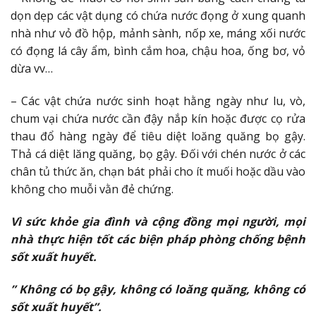
dọn dẹp các vật dụng có chứa nước đọng ở xung quanh
nhà như vỏ đồ hộp, mảnh sành, nốp xe, máng xối nước
có đọng lá cây ẩm, bình cắm hoa, chậu hoa, ống bơ, vỏ
dừa vv…
– Các vật chứa nước sinh hoạt hằng ngày như lu, vò,
chum vại chứa nước cần đậy nắp kín hoặc được cọ rửa
thau đổ hàng ngày để tiêu diệt loăng quăng bọ gậy.
Thả cá diệt lăng quăng, bọ gậy. Đối với chén nước ở các
chân tủ thức ăn, chạn bát phải cho ít muối hoặc dầu vào
không cho muỗi vằn đẻ chứng.
Vì sức khỏe gia đình và cộng đồng mọi người, mọi
nhà thực hiện tốt các biện pháp phòng chống bệnh
sốt xuất huyết.
” Không có bọ gậy, không có loăng quăng, không có
sốt xuất huyết”.