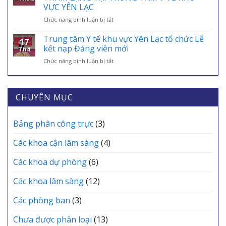
BAN
TẾ
VỰC YÊN LẠC
TẾ
CHUYÊN
VÀO
–
ở
Chức năng bình luận bị tắt
MÔN
ỨNG
ĐIỂM
TRI
THƯỜNG
DỤNG
TỰA
ÂN
KỲ
Trung tâm Y tế khu vực Yên Lạc tổ chức Lễ
VNeID
AN
17
NHỮNG
THÁNG
kết nạp Đảng viên mới
SINH,
Th4
“CHIẾN
6
CHÌA
ở
Chức năng bình luận bị tắt
BINH
TRẠM
KHÓA
Trung
ÁO
Y
BẢO
tâm
TRẮNG”
TẾ
VỆ
Y
THẦM
CÁC
SỨC
tế
CHUYÊN MỤC
LẶNG
XÃ
KHỎE
khu
TẠI
MỖI
vực
TRUNG
GIA
Yên
Bảng phân công trực
(3)
TÂM
ĐÌNH
Lạc
Y
tổ
TẾ
Các khoa cận lâm sàng
(4)
chức
KHU
Lễ
VỰC
Các khoa dự phòng
(6)
kết
YÊN
nạp
LẠC
Các khoa lâm sàng
(12)
Đảng
viên
mới
Các phòng ban
(3)
Chưa được phân loại
(13)