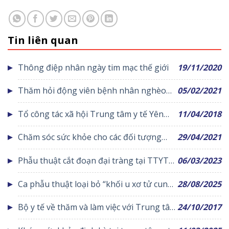
Tin liên quan
Thông điệp nhân ngày tim mạc thế giới
19/11/2020
Thăm hỏi động viên bệnh nhân nghèo
05/02/2021
vào dịp tết Nguyên Đán
Tổ công tác xã hội Trung tâm y tế Yên
11/04/2018
Lạc những hiệu quả bước đầu
Chăm sóc sức khỏe cho các đối tượng
29/04/2021
chính sách xã Trung Kiên
Phẫu thuật cắt đoạn đại tràng tại TTYT
06/03/2023
huyện Yên Lạc
Ca phẫu thuật loại bỏ “khối u xơ tử cung
28/08/2025
khổng lồ” thành công tại Trung tâm Y tế
Bộ y tế về thăm và làm việc với Trung tâm
24/10/2017
khu vực Yên Lạc
y tế huyện Yên Lạc