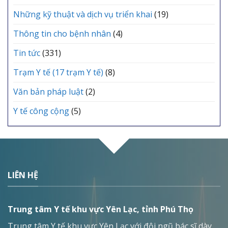
Những kỹ thuật và dịch vụ triển khai
(19)
Thông tin cho bệnh nhân
(4)
Tin tức
(331)
Trạm Y tế (17 trạm Y tế)
(8)
Văn bản pháp luật
(2)
Y tế công cộng
(5)
LIÊN HỆ
Trung tâm Y tế khu vực Yên Lạc, tỉnh Phú Thọ
Trung tâm Y tế khu vực Yên Lạc với đội ngũ bác sĩ dày