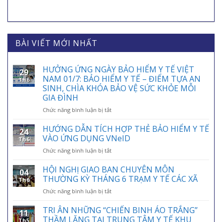
BÀI VIẾT MỚI NHẤT
HƯỞNG ỨNG NGÀY BẢO HIỂM Y TẾ VIỆT
29
NAM 01/7: BẢO HIỂM Y TẾ – ĐIỂM TỰA AN
Th6
SINH, CHÌA KHÓA BẢO VỆ SỨC KHỎE MỖI
GIA ĐÌNH
ở
Chức năng bình luận bị tắt
HƯỞNG
ỨNG
HƯỚNG DẪN TÍCH HỢP THẺ BẢO HIỂM Y TẾ
24
NGÀY
VÀO ỨNG DỤNG VNeID
Th6
BẢO
ở
Chức năng bình luận bị tắt
HIỂM
HƯỚNG
Y
DẪN
HỘI NGHỊ GIAO BAN CHUYÊN MÔN
TẾ
04
TÍCH
VIỆT
THƯỜNG KỲ THÁNG 6 TRẠM Y TẾ CÁC XÃ
Th6
HỢP
NAM
ở
Chức năng bình luận bị tắt
THẺ
01/7:
HỘI
BẢO
BẢO
NGHỊ
TRI ÂN NHỮNG “CHIẾN BINH ÁO TRẮNG”
HIỂM
HIỂM
11
GIAO
Y
THẦM LẶNG TẠI TRUNG TÂM Y TẾ KHU
Y
Th5