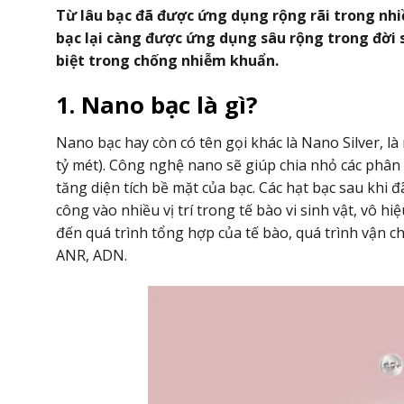
Từ lâu bạc đã được ứng dụng rộng rãi trong nhi
bạc lại càng được ứng dụng sâu rộng trong đời s
biệt trong chống nhiễm khuẩn.
i thực hành
Thư mời báo giá cho gói thầu thay
1. Nano bạc là gì?
ực hành khám
vật tư hệ thống lọc nước phục vụ 
tác chuyên môn tại trung tâm y tế
vực Yên Lạc
Nano bạc hay còn có tên gọi khác là Nano Silver, l
Tải xuống
tỷ mét). Công nghệ nano sẽ giúp chia nhỏ các phân
Ngày hết hạn: 25-07-2026
Tả
tăng diện tích bề mặt của bạc. Các hạt bạc sau khi
công vào nhiều vị trí trong tế bào vi sinh vật, vô 
đến quá trình tổng hợp của tế bào, quá trình vận c
ANR, ADN.