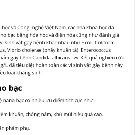
a học và Công nghệ Việt Nam, các nhà khoa học đã
ano bạc bằng hóa học và điện hóa cũng như đánh giá
i sinh vật gây bệnh khác nhau như E.coli, Coliform,
us, Vibrio cholerae (phẩy khuẩn tả), Enterococcus
), nấm gây bệnh Candida albicans…vv. Kết quả nghiên cứu
/L đã tiêu diệt hoàn toàn các vi sinh vật gây bệnh này
ều loại kháng sinh.
no bạc
 nano bạc có nhiều ưu điểm tích cực như:
 nhiễm khuẩn, chống nấm, khử mùi hiệu quả cao.
sản phẩm phụ.