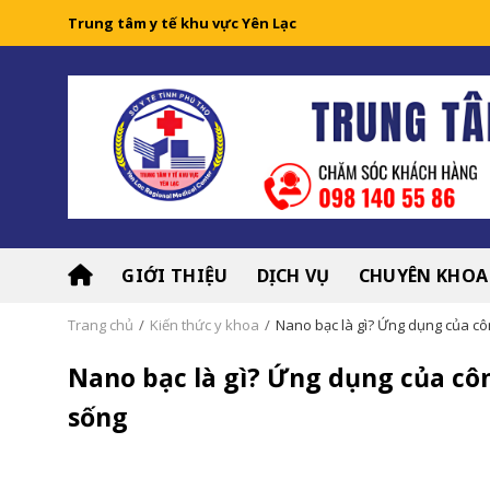
Skip
Trung tâm y tế khu vực Yên Lạc
to
content
GIỚI THIỆU
DỊCH VỤ
CHUYÊN KHOA
Trang chủ
/
Kiến thức y khoa
/
Nano bạc là gì? Ứng dụng của cô
Nano bạc là gì? Ứng dụng của cô
sống