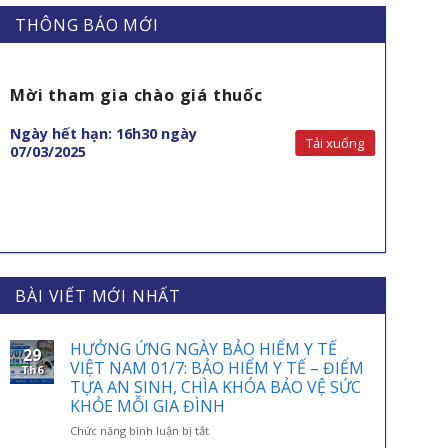
THÔNG BÁO MỚI
Mời tham gia chào giá thuốc
Ngày hết hạn: 16h30 ngày
Tải xuống
07/03/2025
BÀI VIẾT MỚI NHẤT
HƯỞNG ỨNG NGÀY BẢO HIỂM Y TẾ
29
VIỆT NAM 01/7: BẢO HIỂM Y TẾ – ĐIỂM
Th6
TỰA AN SINH, CHÌA KHÓA BẢO VỆ SỨC
KHỎE MỖI GIA ĐÌNH
ở
Chức năng bình luận bị tắt
HƯỞNG