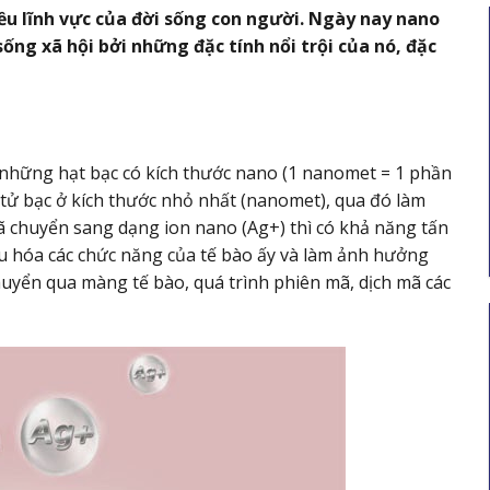
ều lĩnh vực của đời sống con người. Ngày nay nano
ống xã hội bởi những đặc tính nổi trội của nó, đặc
 thế
Thư mới chào giá Bộ xử lý hình ảnh và
công
ống soi mềm
 khu
à những hạt bạc có kích thước nano (1 nanomet = 1 phần
Ngày hết hạn: 31/07/2026
Tải xuống
 tử bạc ở kích thước nhỏ nhất (nanomet), qua đó làm
i xuống
 đã chuyển sang dạng ion nano (Ag+) thì có khả năng tấn
hiệu hóa các chức năng của tế bào ấy và làm ảnh hưởng
huyển qua màng tế bào, quá trình phiên mã, dịch mã các