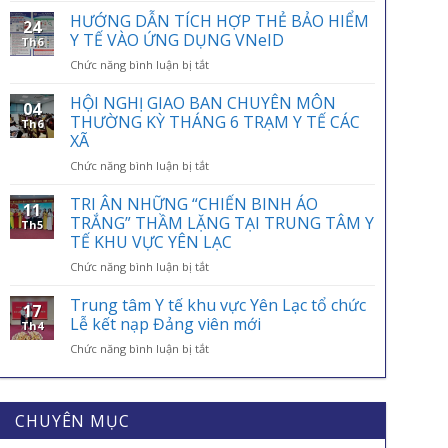
ỨNG
HƯỚNG DẪN TÍCH HỢP THẺ BẢO HIỂM
24
NGÀY
Y TẾ VÀO ỨNG DỤNG VNeID
Th6
BẢO
ở
Chức năng bình luận bị tắt
HIỂM
HƯỚNG
Y
DẪN
HỘI NGHỊ GIAO BAN CHUYÊN MÔN
TẾ
04
TÍCH
VIỆT
THƯỜNG KỲ THÁNG 6 TRẠM Y TẾ CÁC
Th6
HỢP
NAM
XÃ
THẺ
01/7:
ở
Chức năng bình luận bị tắt
BẢO
BẢO
HỘI
HIỂM
HIỂM
NGHỊ
Y
TRI ÂN NHỮNG “CHIẾN BINH ÁO
Y
11
GIAO
TẾ
TRẮNG” THẦM LẶNG TẠI TRUNG TÂM Y
TẾ
Th5
BAN
VÀO
–
TẾ KHU VỰC YÊN LẠC
CHUYÊN
ỨNG
ĐIỂM
ở
Chức năng bình luận bị tắt
MÔN
DỤNG
TỰA
TRI
THƯỜNG
VNeID
AN
ÂN
KỲ
Trung tâm Y tế khu vực Yên Lạc tổ chức
SINH,
17
NHỮNG
THÁNG
Lễ kết nạp Đảng viên mới
CHÌA
Th4
“CHIẾN
6
KHÓA
ở
Chức năng bình luận bị tắt
BINH
TRẠM
BẢO
Trung
ÁO
Y
VỆ
tâm
TRẮNG”
TẾ
SỨC
Y
THẦM
CÁC
KHỎE
tế
CHUYÊN MỤC
LẶNG
XÃ
MỖI
khu
TẠI
GIA