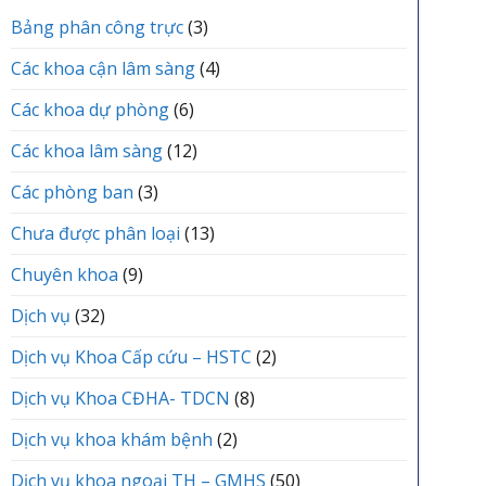
vực
TRUNG
ĐÌNH
Yên
Bảng phân công trực
(3)
TÂM
Lạc
Y
tổ
TẾ
Các khoa cận lâm sàng
(4)
chức
KHU
Lễ
VỰC
Các khoa dự phòng
(6)
kết
YÊN
nạp
LẠC
Các khoa lâm sàng
(12)
Đảng
viên
mới
Các phòng ban
(3)
Chưa được phân loại
(13)
Chuyên khoa
(9)
Dịch vụ
(32)
Dịch vụ Khoa Cấp cứu – HSTC
(2)
Dịch vụ Khoa CĐHA- TDCN
(8)
Dịch vụ khoa khám bệnh
(2)
Dịch vụ khoa ngoại TH – GMHS
(50)