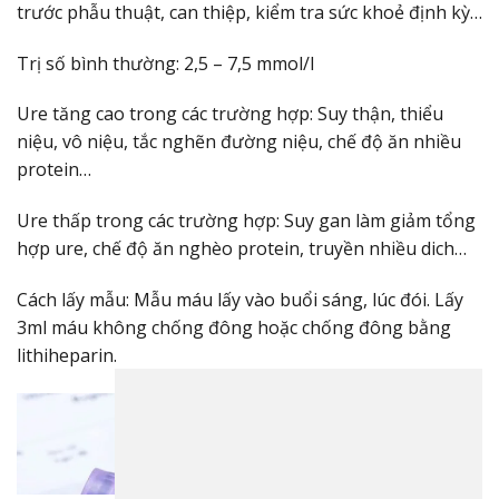
trước phẫu thuật, can thiệp, kiểm tra sức khoẻ định kỳ…
Trị số bình thường: 2,5 – 7,5 mmol/l
Ure tăng cao trong các trường hợp: Suy thận, thiểu
niệu, vô niệu, tắc nghẽn đường niệu, chế độ ăn nhiều
protein…
Ure thấp trong các trường hợp: Suy gan làm giảm tổng
hợp ure, chế độ ăn nghèo protein, truyền nhiều dich…
Cách lấy mẫu: Mẫu máu lấy vào buổi sáng, lúc đói. Lấy
3ml máu không chống đông hoặc chống đông bằng
lithiheparin.