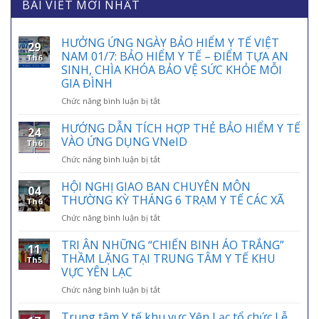
BÀI VIẾT MỚI NHẤT
HƯỞNG ỨNG NGÀY BẢO HIỂM Y TẾ VIỆT
29
NAM 01/7: BẢO HIỂM Y TẾ – ĐIỂM TỰA AN
Th6
SINH, CHÌA KHÓA BẢO VỆ SỨC KHỎE MỖI
GIA ĐÌNH
ở
Chức năng bình luận bị tắt
HƯỞNG
ỨNG
HƯỚNG DẪN TÍCH HỢP THẺ BẢO HIỂM Y TẾ
24
NGÀY
VÀO ỨNG DỤNG VNeID
Th6
BẢO
ở
Chức năng bình luận bị tắt
HIỂM
HƯỚNG
Y
DẪN
HỘI NGHỊ GIAO BAN CHUYÊN MÔN
TẾ
04
TÍCH
VIỆT
THƯỜNG KỲ THÁNG 6 TRẠM Y TẾ CÁC XÃ
Th6
HỢP
NAM
ở
Chức năng bình luận bị tắt
THẺ
01/7:
HỘI
BẢO
BẢO
NGHỊ
TRI ÂN NHỮNG “CHIẾN BINH ÁO TRẮNG”
HIỂM
HIỂM
11
GIAO
Y
THẦM LẶNG TẠI TRUNG TÂM Y TẾ KHU
Y
Th5
BAN
TẾ
VỰC YÊN LẠC
TẾ
CHUYÊN
VÀO
–
ở
Chức năng bình luận bị tắt
MÔN
ỨNG
ĐIỂM
TRI
THƯỜNG
DỤNG
TỰA
ÂN
KỲ
Trung tâm Y tế khu vực Yên Lạc tổ chức Lễ
VNeID
AN