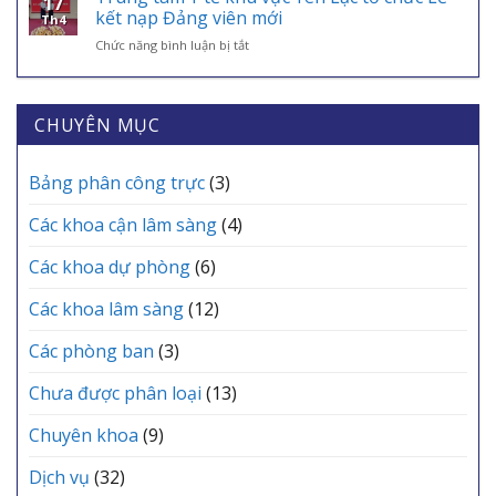
17
NHỮNG
THÁNG
kết nạp Đảng viên mới
SINH,
Th4
“CHIẾN
6
CHÌA
ở
Chức năng bình luận bị tắt
BINH
TRẠM
KHÓA
Trung
ÁO
Y
BẢO
tâm
TRẮNG”
TẾ
VỆ
Y
THẦM
CÁC
SỨC
tế
CHUYÊN MỤC
LẶNG
XÃ
KHỎE
khu
TẠI
MỖI
vực
TRUNG
GIA
Yên
Bảng phân công trực
(3)
TÂM
ĐÌNH
Lạc
Y
tổ
TẾ
Các khoa cận lâm sàng
(4)
chức
KHU
Lễ
VỰC
Các khoa dự phòng
(6)
kết
YÊN
nạp
LẠC
Các khoa lâm sàng
(12)
Đảng
viên
mới
Các phòng ban
(3)
Chưa được phân loại
(13)
Chuyên khoa
(9)
Dịch vụ
(32)