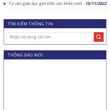
Tư vấn giáo dục giới tính, sức khỏe sinh
15/11/2022
nước và mất cân bằng giới tính khi sinh
nhân các cấp nhiệm kỳ 2021-2026
sản cho lứa tuổi vị thành niên
năm 2023
TÌM KIẾM THÔNG TIN
THÔNG BÁO MỚI