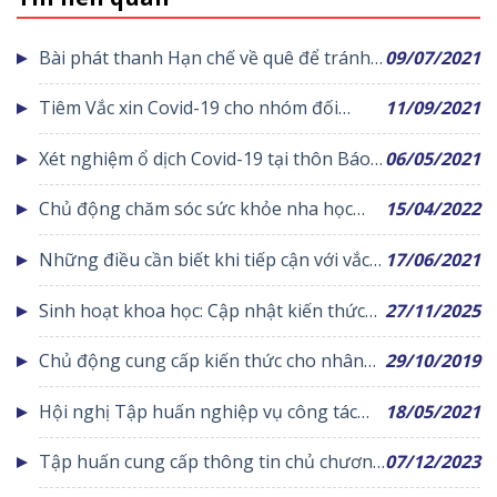
Bài phát thanh Hạn chế về quê để tránh
09/07/2021
bùng phát dịch Covid-19
Tiêm Vắc xin Covid-19 cho nhóm đối
11/09/2021
tượng đợt VI năm 2021
Xét nghiệm ổ dịch Covid-19 tại thôn Báo
06/05/2021
Văn xã Đồng Văn
Chủ động chăm sóc sức khỏe nha học
15/04/2022
đường
Những điều cần biết khi tiếp cận với vắc
17/06/2021
xin phòng Covid-19
Sinh hoạt khoa học: Cập nhật kiến thức
27/11/2025
về nhồi máu cơ tim ở người trẻ
Chủ động cung cấp kiến thức cho nhân
29/10/2019
dân phòng chống sốt xuất huyết tại cộng
Hội nghị Tập huấn nghiệp vụ công tác
18/05/2021
đồng
bầu cử và công tác phòng chống dịch
Tập huấn cung cấp thông tin chủ chương
07/12/2023
bệnh Covid-19 phục vụ bầu cử đại biểu
của Đảng chính sách pháp luật của nhà
quốc hội khóa XV và đại biểu hội đồng