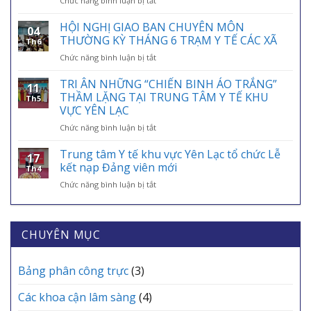
Chức năng bình luận bị tắt
HIỂM
HƯỚNG
Y
DẪN
HỘI NGHỊ GIAO BAN CHUYÊN MÔN
TẾ
04
TÍCH
VIỆT
THƯỜNG KỲ THÁNG 6 TRẠM Y TẾ CÁC XÃ
Th6
HỢP
NAM
ở
Chức năng bình luận bị tắt
THẺ
01/7:
HỘI
BẢO
BẢO
NGHỊ
TRI ÂN NHỮNG “CHIẾN BINH ÁO TRẮNG”
HIỂM
HIỂM
11
GIAO
Y
THẦM LẶNG TẠI TRUNG TÂM Y TẾ KHU
Y
Th5
BAN
TẾ
VỰC YÊN LẠC
TẾ
CHUYÊN
VÀO
–
ở
Chức năng bình luận bị tắt
MÔN
ỨNG
ĐIỂM
TRI
THƯỜNG
DỤNG
TỰA
ÂN
KỲ
Trung tâm Y tế khu vực Yên Lạc tổ chức Lễ
VNeID
AN
17
NHỮNG
THÁNG
kết nạp Đảng viên mới
SINH,
Th4
“CHIẾN
6
CHÌA
ở
Chức năng bình luận bị tắt
BINH
TRẠM
KHÓA
Trung
ÁO
Y
BẢO
tâm
TRẮNG”
TẾ
VỆ
Y
THẦM
CÁC
SỨC
tế
CHUYÊN MỤC
LẶNG
XÃ
KHỎE
khu
TẠI
MỖI
vực
TRUNG
GIA
Yên
Bảng phân công trực
(3)
TÂM
ĐÌNH
Lạc
Y
tổ
TẾ
Các khoa cận lâm sàng
(4)
chức
KHU