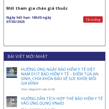
Mời tham gia chào giá thuốc
Ngày hết hạn: 16h30 ngày
Tải xuống
07/03/2025
BÀI VIẾT MỚI NHẤT
HƯỞNG ỨNG NGÀY BẢO HIỂM Y TẾ VIỆT
29
NAM 01/7: BẢO HIỂM Y TẾ – ĐIỂM TỰA AN
Th6
SINH, CHÌA KHÓA BẢO VỆ SỨC KHỎE MỖI
GIA ĐÌNH
ở
Chức năng bình luận bị tắt
HƯỞNG
ỨNG
HƯỚNG DẪN TÍCH HỢP THẺ BẢO HIỂM Y TẾ
24
NGÀY
VÀO ỨNG DỤNG VNeID
Th6
BẢO
ở