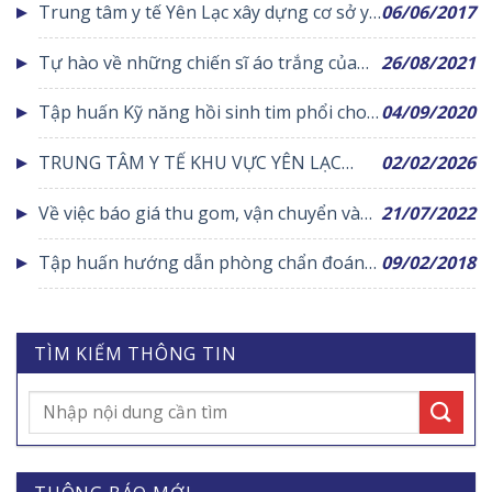
Trung tâm y tế Yên Lạc xây dựng cơ sở y
06/06/2017
cho Bác sỹ dược sỹ điều dưỡng năm 2018
tế Xanh-Sạch-Đẹp hướng tới sự hài lòng
Tự hào về những chiến sĩ áo trắng của
26/08/2021
của người bệnh
Trung tâm Y tế huyện Yên Lạc
Tập huấn Kỹ năng hồi sinh tim phổi cho
04/09/2020
người có bệnh đường hô hấp
TRUNG TÂM Y TẾ KHU VỰC YÊN LẠC
02/02/2026
THĂM HỎI, TẶNG QUÀ TẾT BỆNH NHÂN
Về việc báo giá thu gom, vận chuyển và
21/07/2022
CÓ HOÀN CẢNH KHÓ KHĂN ĐANG ĐIỀU
xử lý rác thải y tế nguy hại tại trung tâm y
TRỊ NỘI TRÚ
Tập huấn hướng dẫn phòng chẩn đoán
09/02/2018
tế huyện Yên Lạc
và xử trí cấp cứu phản vệ và an toàn
dùng thuốc
TÌM KIẾM THÔNG TIN