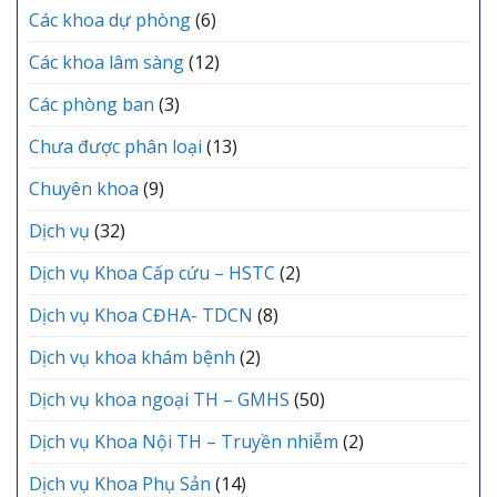
Lễ
VỰC
Các khoa dự phòng
(6)
kết
YÊN
nạp
LẠC
Các khoa lâm sàng
(12)
Đảng
viên
mới
Các phòng ban
(3)
Chưa được phân loại
(13)
Chuyên khoa
(9)
Dịch vụ
(32)
Dịch vụ Khoa Cấp cứu – HSTC
(2)
Dịch vụ Khoa CĐHA- TDCN
(8)
Dịch vụ khoa khám bệnh
(2)
Dịch vụ khoa ngoại TH – GMHS
(50)
Dịch vụ Khoa Nội TH – Truyền nhiễm
(2)
Dịch vụ Khoa Phụ Sản
(14)