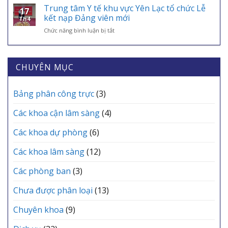
TỰA
ÂN
KỲ
Trung tâm Y tế khu vực Yên Lạc tổ chức Lễ
VNeID
AN
17
NHỮNG
THÁNG
kết nạp Đảng viên mới
SINH,
Th4
“CHIẾN
6
CHÌA
ở
Chức năng bình luận bị tắt
BINH
TRẠM
KHÓA
Trung
ÁO
Y
BẢO
tâm
TRẮNG”
TẾ
VỆ
Y
THẦM
CÁC
SỨC
tế
CHUYÊN MỤC
LẶNG
XÃ
KHỎE
khu
TẠI
MỖI
vực
TRUNG
GIA
Yên
Bảng phân công trực
(3)
TÂM
ĐÌNH
Lạc
Y
tổ
TẾ
Các khoa cận lâm sàng
(4)
chức
KHU
Lễ
VỰC
Các khoa dự phòng
(6)
kết
YÊN
nạp
LẠC
Các khoa lâm sàng
(12)
Đảng
viên
mới
Các phòng ban
(3)
Chưa được phân loại
(13)
Chuyên khoa
(9)