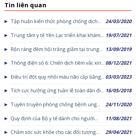
Tin liên quan
Tập huấn kiến thức phòng chống dịch
24/03/2020
bệnh Covid-19 cho nhân viên y tế thôn
Trung tâm y tế Yên Lạc triển khai khám
19/07/2021
bản
chữa bệnh an toàn và hỗ trợ một phần
Rộn ràng đêm hội trăng giằm tại trung
13/09/2019
chi phí cho các trường hợp xét nghiệm
tâm y tế yên Lạc
test nhanh Covid-19
Thông điện số 6: Chiến dịch tiêm vắc xin
08/12/2021
Covid-19 cho trẻ từ 12-17 tuổi
Điều trị đột quỵ nhồi máu não cấp bằng
03/03/2023
thuốc tiêu sợi huyết đường tĩnh mạch
Tích cực hưởng ứng tuần lễ toàn dân đi
16/05/2018
đo huyết áp
Tuyên truyền phòng chống bệnh ung
24/11/2020
thư
Quy định của Bộ y tế dành cho người
11/08/2021
cách ly y tế tập trung phòng chống bệnh
Chăm sóc sức khỏe cho các đối tượng
29/04/2021
viêm đường hô hấp cấp do Covid-19