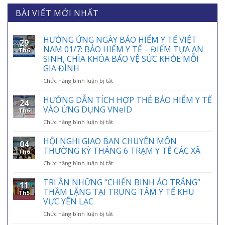
BÀI VIẾT MỚI NHẤT
HƯỞNG ỨNG NGÀY BẢO HIỂM Y TẾ VIỆT
29
NAM 01/7: BẢO HIỂM Y TẾ – ĐIỂM TỰA AN
Th6
SINH, CHÌA KHÓA BẢO VỆ SỨC KHỎE MỖI
GIA ĐÌNH
ở
Chức năng bình luận bị tắt
HƯỞNG
ỨNG
HƯỚNG DẪN TÍCH HỢP THẺ BẢO HIỂM Y TẾ
24
NGÀY
VÀO ỨNG DỤNG VNeID
Th6
BẢO
ở
Chức năng bình luận bị tắt
HIỂM
HƯỚNG
Y
DẪN
HỘI NGHỊ GIAO BAN CHUYÊN MÔN
TẾ
04
TÍCH
VIỆT
THƯỜNG KỲ THÁNG 6 TRẠM Y TẾ CÁC XÃ
Th6
HỢP
NAM
ở
Chức năng bình luận bị tắt
THẺ
01/7:
HỘI
BẢO
BẢO
NGHỊ
TRI ÂN NHỮNG “CHIẾN BINH ÁO TRẮNG”
HIỂM
HIỂM
11
GIAO
Y
THẦM LẶNG TẠI TRUNG TÂM Y TẾ KHU
Y
Th5
BAN
TẾ
VỰC YÊN LẠC
TẾ
CHUYÊN
VÀO
–
ở
Chức năng bình luận bị tắt
MÔN
ỨNG
ĐIỂM
TRI
THƯỜNG
DỤNG