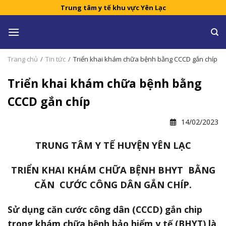
Skip
Trung tâm y tế khu vực Yên Lạc
to
content
Trang chủ
/
Tin tức
/
Triển khai khám chữa bệnh bằng CCCD gắn chíp
Triển khai khám chữa bệnh bằng
CCCD gắn chíp
14/02/2023
TRUNG TÂM Y TẾ HUYỆN YÊN LẠC
TRIỂN KHAI KHÁM CHỮA BỆNH BHYT
BẰNG
CĂN CƯỚC CÔNG DÂN GẮN CHÍP.
Sử dụng căn cước công dân (CCCD) gắn chip
trong khám chữa bệnh bảo hiểm y tế (BHYT) là