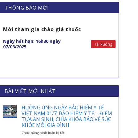
THÔNG BÁO MỚI
Mời tham gia chào giá thuốc
Ngày hết hạn: 16h30 ngày
Tải xuống
07/03/2025
BÀI VIẾT MỚI NHẤT
HƯỞNG ỨNG NGÀY BẢO HIỂM Y TẾ
29
VIỆT NAM 01/7: BẢO HIỂM Y TẾ – ĐIỂM
Th6
TỰA AN SINH, CHÌA KHÓA BẢO VỆ SỨC
KHỎE MỖI GIA ĐÌNH
ở
Chức năng bình luận bị tắt
HƯỞNG