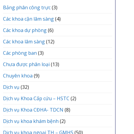
vực
TRUNG
ĐÌNH
Yên
Bảng phân công trực
(3)
TÂM
Lạc
Y
tổ
TẾ
Các khoa cận lâm sàng
(4)
chức
KHU
Lễ
VỰC
Các khoa dự phòng
(6)
kết
YÊN
nạp
LẠC
Các khoa lâm sàng
(12)
Đảng
viên
mới
Các phòng ban
(3)
Chưa được phân loại
(13)
Chuyên khoa
(9)
Dịch vụ
(32)
Dịch vụ Khoa Cấp cứu – HSTC
(2)
Dịch vụ Khoa CĐHA- TDCN
(8)
Dịch vụ khoa khám bệnh
(2)
Dịch vụ khoa ngoại TH – GMHS
(50)