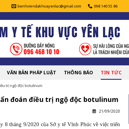
benhviendakhoayenlac@gmail.com
098 140 55 86
VĂN BẢN PHÁP LUẬT
THÔNG BÁO
TIN TỨC
ều trị ngộ độc botulinum
ẩn đoán điều trị ngộ độc botulinum
21/09/2020
háng 9/2020 của Sở y tế Vĩnh Phúc về việc triển