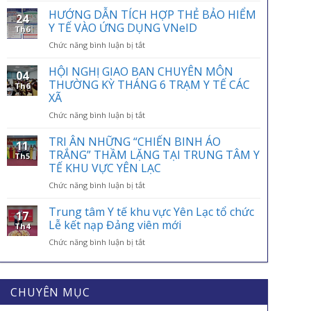
ỨNG
HƯỚNG DẪN TÍCH HỢP THẺ BẢO HIỂM
24
NGÀY
Y TẾ VÀO ỨNG DỤNG VNeID
Th6
BẢO
ở
Chức năng bình luận bị tắt
HIỂM
HƯỚNG
Y
DẪN
HỘI NGHỊ GIAO BAN CHUYÊN MÔN
TẾ
04
TÍCH
VIỆT
THƯỜNG KỲ THÁNG 6 TRẠM Y TẾ CÁC
Th6
HỢP
NAM
XÃ
THẺ
01/7:
ở
Chức năng bình luận bị tắt
BẢO
BẢO
HỘI
HIỂM
HIỂM
NGHỊ
Y
TRI ÂN NHỮNG “CHIẾN BINH ÁO
Y
11
GIAO
TẾ
TRẮNG” THẦM LẶNG TẠI TRUNG TÂM Y
TẾ
Th5
BAN
VÀO
–
TẾ KHU VỰC YÊN LẠC
CHUYÊN
ỨNG
ĐIỂM
ở
Chức năng bình luận bị tắt
MÔN
DỤNG
TỰA
TRI
THƯỜNG
VNeID
AN
ÂN
KỲ
Trung tâm Y tế khu vực Yên Lạc tổ chức
SINH,
17
NHỮNG
THÁNG
Lễ kết nạp Đảng viên mới
CHÌA
Th4
“CHIẾN
6
KHÓA
ở
Chức năng bình luận bị tắt
BINH
TRẠM
BẢO
Trung
ÁO
Y
VỆ
tâm
TRẮNG”
TẾ
SỨC
Y
THẦM
CÁC
KHỎE
tế
CHUYÊN MỤC
LẶNG
XÃ
MỖI
khu
TẠI
GIA