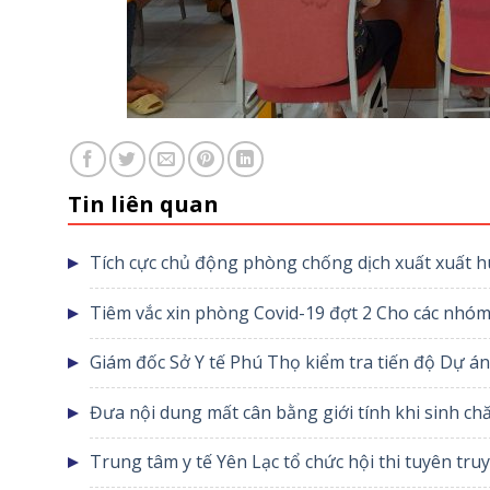
Tin liên quan
Tích cực chủ động phòng chống dịch xuất xuất h
Tiêm vắc xin phòng Covid-19 đợt 2 Cho các nhóm
của Chính phủ
Giám đốc Sở Y tế Phú Thọ kiểm tra tiến độ Dự á
vực Yên Lạc giai đoạn 2
Đưa nội dung mất cân bằng giới tính khi sinh ch
vào các hoạt động ngoại khóa trong trường học
Trung tâm y tế Yên Lạc tổ chức hội thi tuyên tr