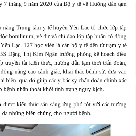
y 7 tháng 9 năm 2020 của Bộ y tế về Hướng dẫn tạm
ăng Trung tâm y tế huyện Yên Lạc tổ chức lớp tập
 thế
Thư mới chào giá Bộ xử lý hình ảnh và
công
ống soi mềm
độc botulinum, về dự và chỉ đạo lớp tập huấn có đồng
 khu
n Lạc, 127 học viên là cán bộ y tế đến từ trạm y tế
Ngày hết hạn: 31/07/2026
Tải xuống
âm. BS Đặng Thị Kim Ngân trưởng phòng kế hoạch điều
i xuống
p truyền tải kiến thức, hướng dẫn tạm thời trẩn đoán,
 động nâng cao cảnh giác, khai thác bệnh sử, đưa vào
goại biên, qua đó giúp các y bác sỹ chẩn đoán chính xác
p bệnh nhân thoát khỏi tình trạng nguy kịch.
ợc kiến thức sẵn sàng ứng phó tốt với các trường
i đa những biến chứng cho người bệnh.