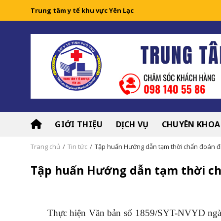
Skip
Trung tâm y tế khu vực Yên Lạc
to
content
GIỚI THIỆU
DỊCH VỤ
CHUYÊN KHOA
Trang chủ
/
Tin tức
/
Tập huấn Hướng dẫn tạm thời chẩn đoán đi
Tập huấn Hướng dẫn tạm thời ch
Thực hiện Văn bản số 1859/SYT-NVYD ngày 8 t