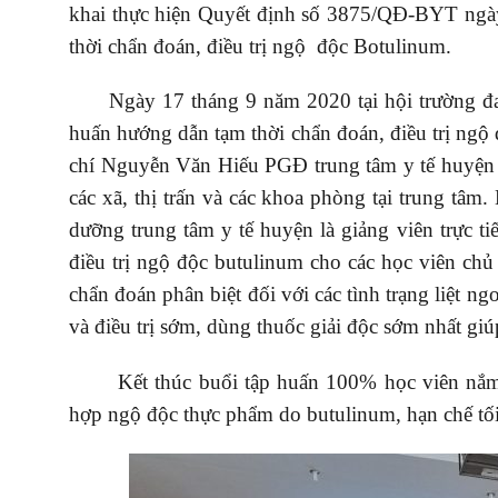
khai thực hiện Quyết định số 3875/QĐ-BYT ngà
thời chẩn đoán, điều trị ngộ độc Botulinum.
Ngày 17 tháng 9 năm 2020 tại hội trường đa n
i thực hành
Thư mời báo giá cho gói thầu thay
ực hành khám
vật tư hệ thống lọc nước phục vụ 
huấn hướng dẫn tạm thời chẩn đoán, điều trị ngộ 
tác chuyên môn tại trung tâm y tế
chí Nguyễn Văn Hiếu PGĐ trung tâm y tế huyện Yê
vực Yên Lạc
các xã, thị trấn và các khoa phòng tại trung t
Tải xuống
Ngày hết hạn: 25-07-2026
Tả
dưỡng trung tâm y tế huyện là giảng viên trực tiế
điều trị ngộ độc butulinum cho các học viên chủ
chẩn đoán phân biệt đối với các tình trạng liệt n
và điều trị sớm, dùng thuốc giải độc sớm nhất giú
Kết thúc buổi tập huấn 100% học viên nắm đư
hợp ngộ độc thực phẩm do butulinum, hạn chế tố