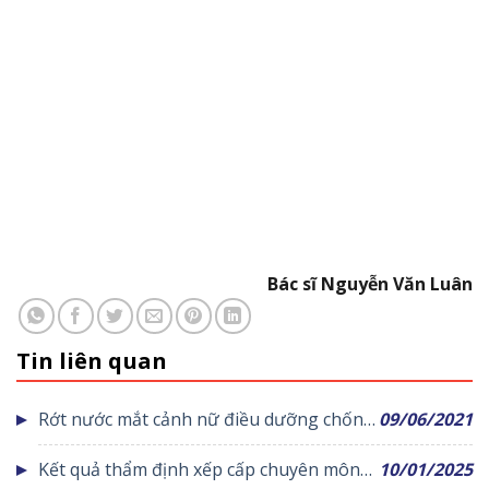
Bác sĩ Nguyễn Văn Luân
Tin liên quan
Rớt nước mắt cảnh nữ điều dưỡng chống
09/06/2021
COVID-19 vọng bái cha vì không thể về
Kết quả thẩm định xếp cấp chuyên môn
10/01/2025
chịu tang