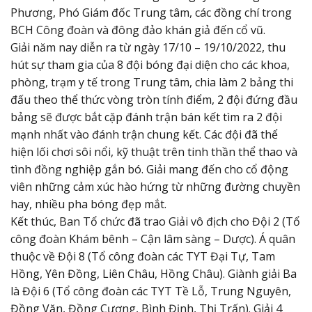
Phương, Phó Giám đốc Trung tâm, các đồng chí trong
BCH Công đoàn và đông đảo khán giả đến cổ vũ.
Giải năm nay diễn ra từ ngày 17/10 – 19/10/2022, thu
hút sự tham gia của 8 đội bóng đại diện cho các khoa,
phòng, trạm y tế trong Trung tâm, chia làm 2 bảng thi
đấu theo thể thức vòng tròn tính điểm, 2 đội đứng đầu
bảng sẽ được bắt cặp đánh trận bán kết tìm ra 2 đội
mạnh nhất vào đánh trận chung kết. Các đội đã thể
hiện lối chơi sôi nổi, kỹ thuật trên tinh thần thể thao và
tình đồng nghiệp gắn bó. Giải mang đến cho cổ động
viên những cảm xúc hào hứng từ những đường chuyền
hay, nhiều pha bóng đẹp mắt.
Kết thúc, Ban Tổ chức đã trao Giải vô địch cho Đội 2 (Tổ
công đoàn Khám bênh – Cận lâm sàng – Dược). Á quân
thuộc về Đội 8 (Tổ công đoàn các TYT Đại Tự, Tam
Hồng, Yên Đồng, Liên Châu, Hồng Châu). Giành giải Ba
là Đội 6 (Tổ công đoàn các TYT Tề Lỗ, Trung Nguyên,
Đồng Văn, Đồng Cương, Bình Định, Thị Trấn). Giải 4