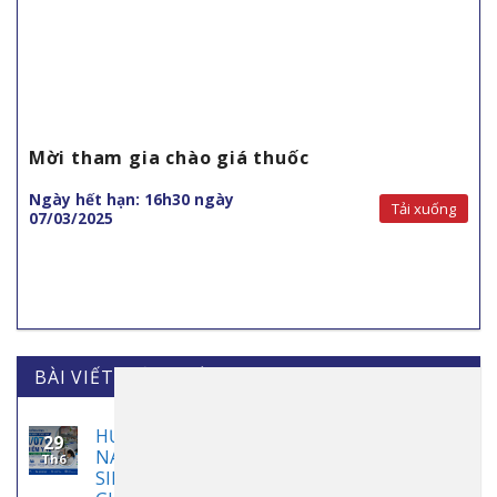
Mời tham gia chào giá thuốc
Ngày hết hạn: 16h30 ngày
Tải xuống
07/03/2025
BÀI VIẾT MỚI NHẤT
HƯỞNG ỨNG NGÀY BẢO HIỂM Y TẾ VIỆT
29
NAM 01/7: BẢO HIỂM Y TẾ – ĐIỂM TỰA AN
Th6
SINH, CHÌA KHÓA BẢO VỆ SỨC KHỎE MỖI