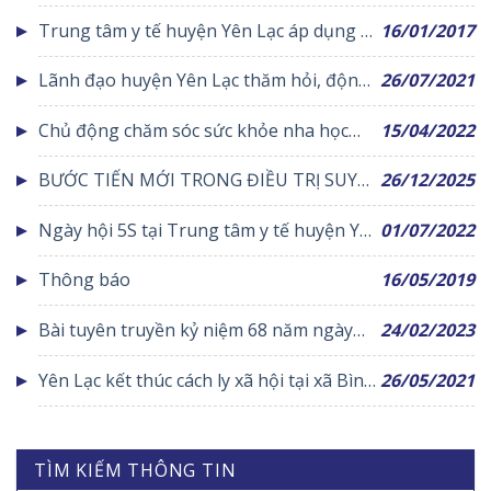
kỹ thuật cơ sở khám bệnh, chữa bệnh
Trung tâm y tế huyện Yên Lạc áp dụng kỹ
16/01/2017
thuật chạy thận nhân tạo vào điều trị
Lãnh đạo huyện Yên Lạc thăm hỏi, động
26/07/2021
viên cán bộ, nhân viên y tế và bệnh nhân
Chủ động chăm sóc sức khỏe nha học
15/04/2022
đang điều trị tại Bệnh viện dã chiến tỉnh
đường
BƯỚC TIẾN MỚI TRONG ĐIỀU TRỊ SUY
26/12/2025
THẬN TẠI TRUNG TÂM Y TẾ KHU VỰC
Ngày hội 5S tại Trung tâm y tế huyện Yên
01/07/2022
YÊN LẠC
Lạc
Thông báo
16/05/2019
Bài tuyên truyền kỷ niệm 68 năm ngày
24/02/2023
thầy thuốc việt nam (27/2/1955 –
Yên Lạc kết thúc cách ly xã hội tại xã Bình
26/05/2021
27/2/2023)
Định Yên Đồng và Thị trấn Yên Lạc
TÌM KIẾM THÔNG TIN