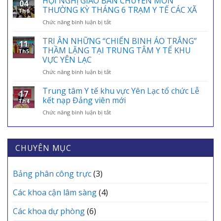
HỘI NGHỊ GIAO BAN CHUYÊN MÔN
04
TÍCH
VIỆT
THƯỜNG KỲ THÁNG 6 TRẠM Y TẾ CÁC XÃ
Th6
HỢP
NAM
ở
Chức năng bình luận bị tắt
THẺ
01/7:
HỘI
BẢO
BẢO
NGHỊ
TRI ÂN NHỮNG “CHIẾN BINH ÁO TRẮNG”
HIỂM
HIỂM
11
GIAO
Y
THẦM LẶNG TẠI TRUNG TÂM Y TẾ KHU
Y
Th5
BAN
TẾ
VỰC YÊN LẠC
TẾ
CHUYÊN
VÀO
–
ở
Chức năng bình luận bị tắt
MÔN
ỨNG
ĐIỂM
TRI
THƯỜNG
DỤNG
TỰA
ÂN
KỲ
Trung tâm Y tế khu vực Yên Lạc tổ chức Lễ
VNeID
AN
17
NHỮNG
THÁNG
kết nạp Đảng viên mới
SINH,
Th4
“CHIẾN
6
CHÌA
ở
Chức năng bình luận bị tắt
BINH
TRẠM
KHÓA
Trung
ÁO
Y
BẢO
tâm
TRẮNG”
TẾ
VỆ
Y
THẦM
CÁC
SỨC
tế
CHUYÊN MỤC
LẶNG
XÃ
KHỎE
khu
TẠI
MỖI
vực
TRUNG
GIA
Yên
Bảng phân công trực
(3)
TÂM
ĐÌNH
Lạc
Y
tổ
TẾ
Các khoa cận lâm sàng
(4)
chức
KHU
Lễ
VỰC
Các khoa dự phòng
(6)
kết
YÊN
nạp