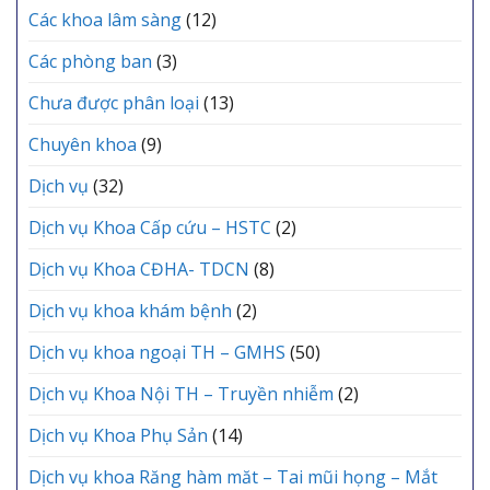
LẠC
Các khoa lâm sàng
(12)
Đảng
viên
mới
Các phòng ban
(3)
Chưa được phân loại
(13)
Chuyên khoa
(9)
Dịch vụ
(32)
Dịch vụ Khoa Cấp cứu – HSTC
(2)
Dịch vụ Khoa CĐHA- TDCN
(8)
Dịch vụ khoa khám bệnh
(2)
Dịch vụ khoa ngoại TH – GMHS
(50)
Dịch vụ Khoa Nội TH – Truyền nhiễm
(2)
Dịch vụ Khoa Phụ Sản
(14)
Dịch vụ khoa Răng hàm măt – Tai mũi họng – Mắt