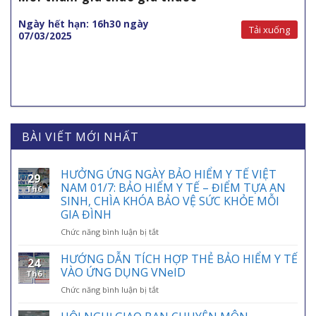
Ngày hết hạn: 16h30 ngày
Tải xuống
07/03/2025
BÀI VIẾT MỚI NHẤT
HƯỞNG ỨNG NGÀY BẢO HIỂM Y TẾ VIỆT
29
NAM 01/7: BẢO HIỂM Y TẾ – ĐIỂM TỰA AN
Th6
SINH, CHÌA KHÓA BẢO VỆ SỨC KHỎE MỖI
GIA ĐÌNH
ở
Chức năng bình luận bị tắt
HƯỞNG
ỨNG
HƯỚNG DẪN TÍCH HỢP THẺ BẢO HIỂM Y TẾ
24
NGÀY
VÀO ỨNG DỤNG VNeID
Th6
BẢO
ở
Chức năng bình luận bị tắt
HIỂM
HƯỚNG
Y
DẪN
TẾ