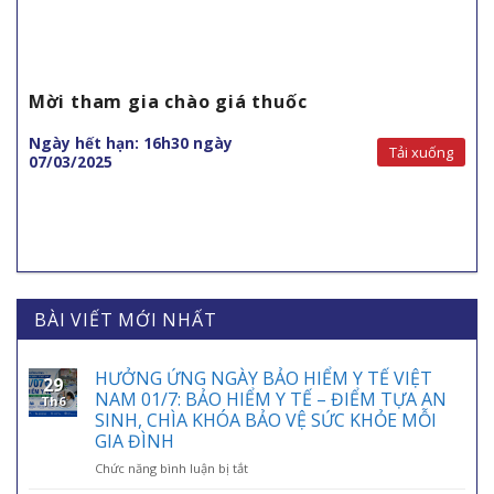
Mời tham gia chào giá thuốc
Ngày hết hạn: 16h30 ngày
Tải xuống
07/03/2025
BÀI VIẾT MỚI NHẤT
HƯỞNG ỨNG NGÀY BẢO HIỂM Y TẾ VIỆT
29
NAM 01/7: BẢO HIỂM Y TẾ – ĐIỂM TỰA AN
Th6
SINH, CHÌA KHÓA BẢO VỆ SỨC KHỎE MỖI
GIA ĐÌNH
ở
Chức năng bình luận bị tắt
HƯỞNG