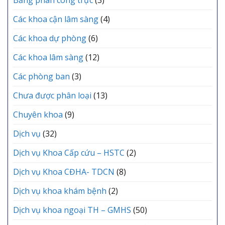
ĐÌNH
Lạc
Y
tổ
TẾ
Các khoa cận lâm sàng
(4)
chức
KHU
Lễ
VỰC
Các khoa dự phòng
(6)
kết
YÊN
nạp
LẠC
Các khoa lâm sàng
(12)
Đảng
viên
mới
Các phòng ban
(3)
Chưa được phân loại
(13)
Chuyên khoa
(9)
Dịch vụ
(32)
Dịch vụ Khoa Cấp cứu – HSTC
(2)
Dịch vụ Khoa CĐHA- TDCN
(8)
Dịch vụ khoa khám bệnh
(2)
Dịch vụ khoa ngoại TH – GMHS
(50)