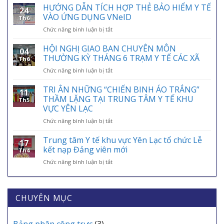
ỨNG
HƯỚNG DẪN TÍCH HỢP THẺ BẢO HIỂM Y TẾ
24
NGÀY
VÀO ỨNG DỤNG VNeID
Th6
BẢO
ở
Chức năng bình luận bị tắt
HIỂM
HƯỚNG
Y
DẪN
HỘI NGHỊ GIAO BAN CHUYÊN MÔN
TẾ
04
TÍCH
VIỆT
THƯỜNG KỲ THÁNG 6 TRẠM Y TẾ CÁC XÃ
Th6
HỢP
NAM
ở
Chức năng bình luận bị tắt
THẺ
01/7:
HỘI
BẢO
BẢO
NGHỊ
TRI ÂN NHỮNG “CHIẾN BINH ÁO TRẮNG”
HIỂM
HIỂM
11
GIAO
Y
THẦM LẶNG TẠI TRUNG TÂM Y TẾ KHU
Y
Th5
BAN
TẾ
VỰC YÊN LẠC
TẾ
CHUYÊN
VÀO
–
ở
Chức năng bình luận bị tắt
MÔN
ỨNG
ĐIỂM
TRI
THƯỜNG
DỤNG
TỰA
ÂN
KỲ
Trung tâm Y tế khu vực Yên Lạc tổ chức Lễ
VNeID
AN
17
NHỮNG
THÁNG
kết nạp Đảng viên mới
SINH,
Th4
“CHIẾN
6
CHÌA
ở
Chức năng bình luận bị tắt
BINH
TRẠM
KHÓA
Trung
ÁO
Y
BẢO
tâm
TRẮNG”
TẾ
VỆ
Y
THẦM
CÁC
SỨC
tế
CHUYÊN MỤC
LẶNG
XÃ
KHỎE
khu
TẠI
MỖI
vực
TRUNG
GIA
Yên
Bảng phân công trực
(3)
TÂM