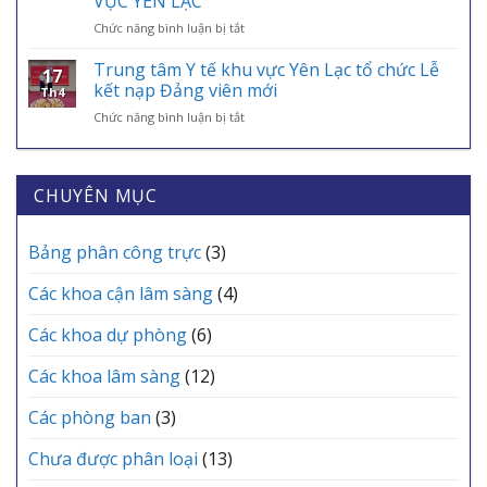
VỰC YÊN LẠC
CHUYÊN
VÀO
–
ở
Chức năng bình luận bị tắt
MÔN
ỨNG
ĐIỂM
TRI
THƯỜNG
DỤNG
TỰA
ÂN
KỲ
Trung tâm Y tế khu vực Yên Lạc tổ chức Lễ
VNeID
AN
17
NHỮNG
THÁNG
kết nạp Đảng viên mới
SINH,
Th4
“CHIẾN
6
CHÌA
ở
Chức năng bình luận bị tắt
BINH
TRẠM
KHÓA
Trung
ÁO
Y
BẢO
tâm
TRẮNG”
TẾ
VỆ
Y
THẦM
CÁC
SỨC
tế
CHUYÊN MỤC
LẶNG
XÃ
KHỎE
khu
TẠI
MỖI
vực
TRUNG
GIA
Yên
Bảng phân công trực
(3)
TÂM
ĐÌNH
Lạc
Y
tổ
TẾ
Các khoa cận lâm sàng
(4)
chức
KHU
Lễ
VỰC
Các khoa dự phòng
(6)
kết
YÊN
nạp
LẠC
Các khoa lâm sàng
(12)
Đảng
viên
mới
Các phòng ban
(3)
Chưa được phân loại
(13)