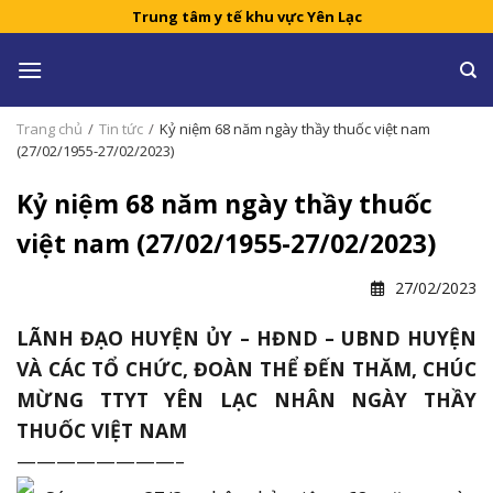
Skip
Trung tâm y tế khu vực Yên Lạc
to
content
Trang chủ
/
Tin tức
/
Kỷ niệm 68 năm ngày thầy thuốc việt nam
(27/02/1955-27/02/2023)
Kỷ niệm 68 năm ngày thầy thuốc
việt nam (27/02/1955-27/02/2023)
27/02/2023
LÃNH ĐẠO HUYỆN ỦY – HĐND – UBND HUYỆN
VÀ CÁC TỔ CHỨC, ĐOÀN THỂ ĐẾN THĂM, CHÚC
MỪNG TTYT YÊN LẠC NHÂN NGÀY THẦY
THUỐC VIỆT NAM
————————–