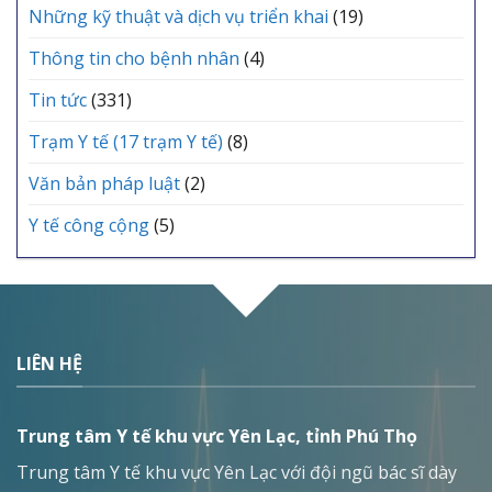
Những kỹ thuật và dịch vụ triển khai
(19)
Thông tin cho bệnh nhân
(4)
Tin tức
(331)
Trạm Y tế (17 trạm Y tế)
(8)
Văn bản pháp luật
(2)
Y tế công cộng
(5)
LIÊN HỆ
Trung tâm Y tế khu vực Yên Lạc, tỉnh Phú Thọ
Trung tâm Y tế khu vực Yên Lạc với đội ngũ bác sĩ dày