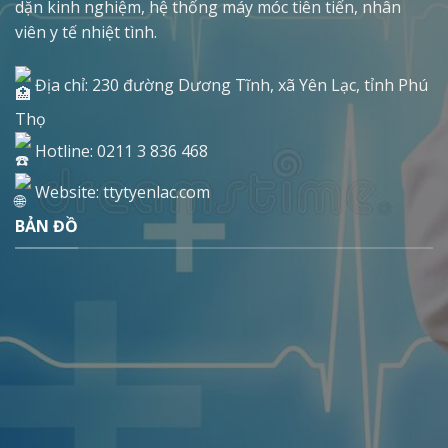
dặn kinh nghiệm, hệ thống máy móc tiên tiến, nhân
viên y tế nhiệt tình.
Địa chỉ: 230 đường Dương Tĩnh, xã Yên Lạc, tỉnh Phú
Thọ
Hotline: 0211 3 836 468
Website: ttytyenlac.com
BẢN ĐỒ