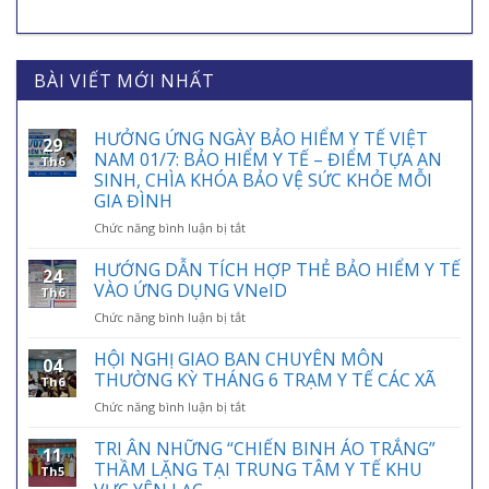
BÀI VIẾT MỚI NHẤT
HƯỞNG ỨNG NGÀY BẢO HIỂM Y TẾ VIỆT
29
NAM 01/7: BẢO HIỂM Y TẾ – ĐIỂM TỰA AN
Th6
SINH, CHÌA KHÓA BẢO VỆ SỨC KHỎE MỖI
GIA ĐÌNH
ở
Chức năng bình luận bị tắt
HƯỞNG
ỨNG
HƯỚNG DẪN TÍCH HỢP THẺ BẢO HIỂM Y TẾ
24
NGÀY
VÀO ỨNG DỤNG VNeID
Th6
BẢO
ở
Chức năng bình luận bị tắt
HIỂM
HƯỚNG
Y
DẪN
HỘI NGHỊ GIAO BAN CHUYÊN MÔN
TẾ
04
TÍCH
VIỆT
THƯỜNG KỲ THÁNG 6 TRẠM Y TẾ CÁC XÃ
Th6
HỢP
NAM
ở
Chức năng bình luận bị tắt
THẺ
01/7:
HỘI
BẢO
BẢO
NGHỊ
TRI ÂN NHỮNG “CHIẾN BINH ÁO TRẮNG”
HIỂM
HIỂM
11
GIAO
Y
THẦM LẶNG TẠI TRUNG TÂM Y TẾ KHU
Y
Th5
BAN
TẾ
TẾ