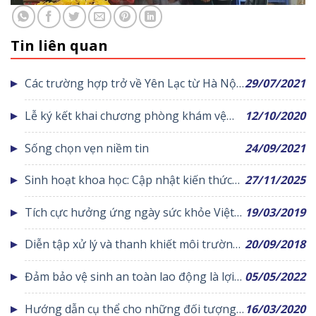
Tin liên quan
Các trường hợp trở về Yên Lạc từ Hà Nội
29/07/2021
bắt buộc phải thực hiện Test nhanh
Lễ ký kết khai chương phòng khám vệ
12/10/2020
Covid-19
tinh chuyên khoa tim mạch tại Trung tâm
Sống chọn vẹn niềm tin
24/09/2021
y tế huyện Yên Lạc
Sinh hoạt khoa học: Cập nhật kiến thức
27/11/2025
về nhồi máu cơ tim ở người trẻ
Tích cực hưởng ứng ngày sức khỏe Việt
19/03/2019
Nam
Diễn tập xử lý và thanh khiết môi trường
20/09/2018
trước, trong và sau lụt, bão ngành Y tế
Đảm bảo vệ sinh an toàn lao động là lợi
05/05/2022
năm 2018
ích của doanh nghiệp và người lao động
Hướng dẫn cụ thể cho những đối tượng
16/03/2020