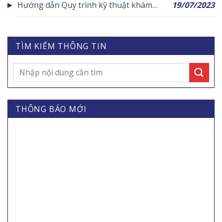
Hướng dẫn Quy trình kỹ thuật khám
19/07/2023
vướng mắc trong triển khai thực hiện tin
bệnh, chữa bệnh Lao Bệnh phổi
học hóa khám bệnh, chữa bệnh BHYT
năm 2017
TÌM KIẾM THÔNG TIN
THÔNG BÁO MỚI