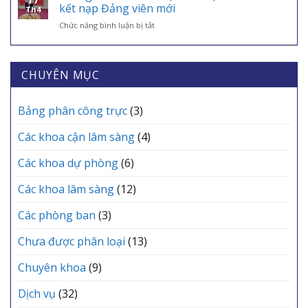
NHỮNG
THÁNG
kết nạp Đảng viên mới
SINH,
Th4
“CHIẾN
6
CHÌA
ở
Chức năng bình luận bị tắt
BINH
TRẠM
KHÓA
Trung
ÁO
Y
BẢO
tâm
TRẮNG”
TẾ
VỆ
Y
THẦM
CÁC
SỨC
tế
CHUYÊN MỤC
LẶNG
XÃ
KHỎE
khu
TẠI
MỖI
vực
TRUNG
GIA
Yên
Bảng phân công trực
(3)
TÂM
ĐÌNH
Lạc
Y
tổ
TẾ
Các khoa cận lâm sàng
(4)
chức
KHU
Lễ
VỰC
Các khoa dự phòng
(6)
kết
YÊN
nạp
LẠC
Các khoa lâm sàng
(12)
Đảng
viên
mới
Các phòng ban
(3)
Chưa được phân loại
(13)
Chuyên khoa
(9)
Dịch vụ
(32)