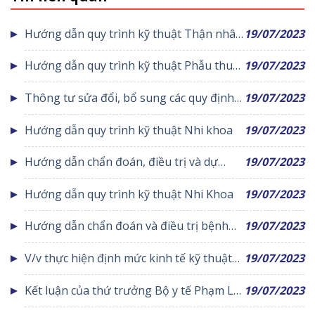
Hướng dẫn quy trình kỹ thuật Thận nhân
19/07/2023
tạo
Hướng dẫn quy trình kỹ thuật Phẫu thuật
19/07/2023
Tạo hình-thẩm mỹ
Thông tư sửa đổi, bổ sung các quy định
19/07/2023
liên quan đến thanh toán chi phí khám
Hướng dẫn quy trình kỹ thuật Nhi khoa
19/07/2023
bệnh, chữa bệnh
Hướng dẫn chẩn đoán, điều trị và dự
19/07/2023
phòng bệnh lao
Hướng dẫn quy trình kỹ thuật Nhi Khoa
19/07/2023
Hướng dẫn chẩn đoán và điều trị bệnh
19/07/2023
phổi tắc nghẽn mạn tính
V/v thực hiện định mức kinh tế kỹ thuật
19/07/2023
làm cơ sở xây dựng và ban hành giá dịch
Kết luận của thứ trưởng Bộ y tế Phạm Lê
19/07/2023
vụ KB, CB.
Tuấn tại hội nghị giải quyết các khó khăn,