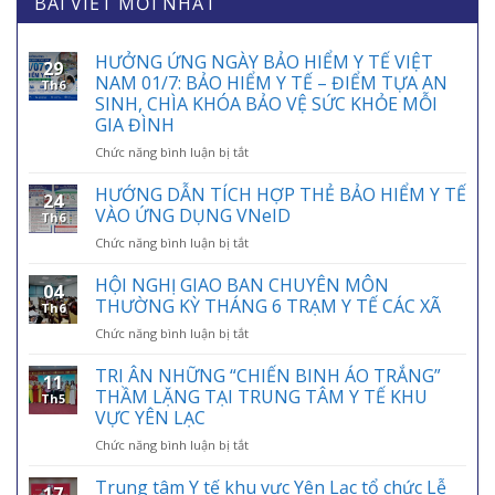
BÀI VIẾT MỚI NHẤT
HƯỞNG ỨNG NGÀY BẢO HIỂM Y TẾ VIỆT
29
NAM 01/7: BẢO HIỂM Y TẾ – ĐIỂM TỰA AN
Th6
SINH, CHÌA KHÓA BẢO VỆ SỨC KHỎE MỖI
GIA ĐÌNH
ở
Chức năng bình luận bị tắt
HƯỞNG
ỨNG
HƯỚNG DẪN TÍCH HỢP THẺ BẢO HIỂM Y TẾ
24
NGÀY
VÀO ỨNG DỤNG VNeID
Th6
BẢO
ở
Chức năng bình luận bị tắt
HIỂM
HƯỚNG
Y
DẪN
HỘI NGHỊ GIAO BAN CHUYÊN MÔN
TẾ
04
TÍCH
VIỆT
THƯỜNG KỲ THÁNG 6 TRẠM Y TẾ CÁC XÃ
Th6
HỢP
NAM
ở
Chức năng bình luận bị tắt
THẺ
01/7:
HỘI
BẢO
BẢO
NGHỊ
TRI ÂN NHỮNG “CHIẾN BINH ÁO TRẮNG”
HIỂM
HIỂM
11
GIAO
Y
THẦM LẶNG TẠI TRUNG TÂM Y TẾ KHU
Y
Th5
BAN
TẾ
VỰC YÊN LẠC
TẾ
CHUYÊN
VÀO
–
ở
Chức năng bình luận bị tắt
MÔN
ỨNG
ĐIỂM
TRI
THƯỜNG
DỤNG
TỰA
ÂN
KỲ
Trung tâm Y tế khu vực Yên Lạc tổ chức Lễ
VNeID
AN
17