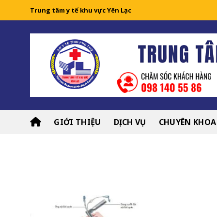
Skip
Trung tâm y tế khu vực Yên Lạc
to
content
GIỚI THIỆU
DỊCH VỤ
CHUYÊN KHOA