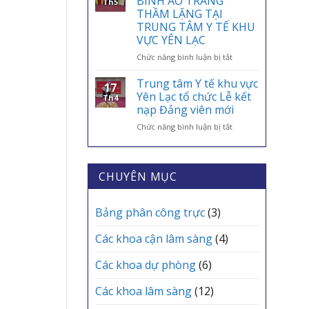
BINH ÁO TRẮNG”
Th5
AN
ỨNG
BAN
THẦM LẶNG TẠI
SINH,
DỤNG
CHUYÊN
TRUNG TÂM Y TẾ KHU
CHÌA
VNeID
MÔN
VỰC YÊN LẠC
KHÓA
THƯỜNG
BẢO
KỲ
ở
Chức năng bình luận bị tắt
VỆ
THÁNG
TRI
SỨC
6
ÂN
Trung tâm Y tế khu vực
17
KHỎE
TRẠM
NHỮNG
Yên Lạc tổ chức Lễ kết
Th4
MỖI
Y
“CHIẾN
nạp Đảng viên mới
GIA
TẾ
BINH
ĐÌNH
CÁC
ở
Chức năng bình luận bị tắt
ÁO
XÃ
Trung
TRẮNG”
tâm
THẦM
Y
LẶNG
tế
TẠI
CHUYÊN MỤC
khu
TRUNG
vực
TÂM
Yên
Y
Bảng phân công trực
(3)
Lạc
TẾ
tổ
KHU
Các khoa cận lâm sàng
(4)
chức
VỰC
Lễ
YÊN
Các khoa dự phòng
(6)
kết
LẠC
nạp
Các khoa lâm sàng
(12)
Đảng
viên