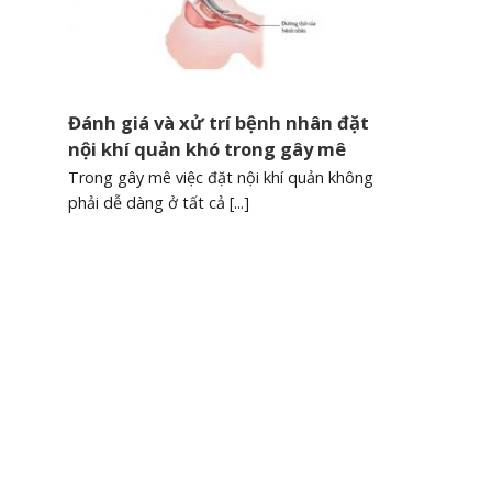
Đánh giá và xử trí bệnh nhân đặt
nội khí quản khó trong gây mê
V/v báo cáo danh sách
V/v báo cáo danh sác
Trong gây mê việc đặt nội khí quản không
người đăng ký thực hành
người thực hành đã 
phải dễ dàng ở tất cả [...]
chuyên môn Khám chữa
thành quá trình thự
bệnh tại TTYT khu vực Yên
khám bệnh, chữa bệ
Lạc
Ngày hết hạn:
Tả
Ngày hết hạn:
Tải xuống