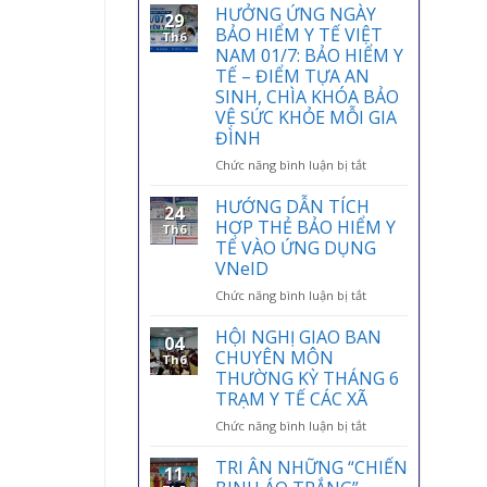
HƯỞNG ỨNG NGÀY
29
BẢO HIỂM Y TẾ VIỆT
Th6
NAM 01/7: BẢO HIỂM Y
TẾ – ĐIỂM TỰA AN
SINH, CHÌA KHÓA BẢO
VỆ SỨC KHỎE MỖI GIA
ĐÌNH
ở
Chức năng bình luận bị tắt
HƯỞNG
ỨNG
HƯỚNG DẪN TÍCH
24
NGÀY
HỢP THẺ BẢO HIỂM Y
Th6
BẢO
TẾ VÀO ỨNG DỤNG
HIỂM
VNeID
Y
TẾ
ở
Chức năng bình luận bị tắt
VIỆT
HƯỚNG
NAM
DẪN
HỘI NGHỊ GIAO BAN
04
01/7:
TÍCH
CHUYÊN MÔN
Th6
BẢO
HỢP
THƯỜNG KỲ THÁNG 6
HIỂM
THẺ
TRẠM Y TẾ CÁC XÃ
Y
BẢO
TẾ
HIỂM
ở
Chức năng bình luận bị tắt
–
Y
HỘI
ĐIỂM
TẾ
NGHỊ
TRI ÂN NHỮNG “CHIẾN
11
TỰA
VÀO
GIAO