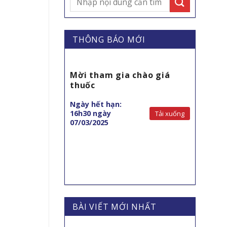
THÔNG BÁO MỚI
giá Bộ xử lý
Mời tham gia chào giá
ống soi mềm
thuốc
Ngày hết hạn:
Tải xuống
16h30 ngày
Tải xuống
07/03/2025
BÀI VIẾT MỚI NHẤT