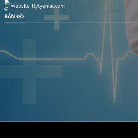
Website: ttytyenlac.com
BẢN ĐỒ