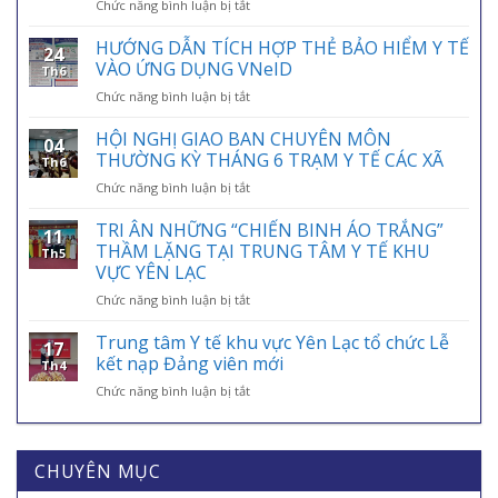
ở
Chức năng bình luận bị tắt
HƯỞNG
ỨNG
HƯỚNG DẪN TÍCH HỢP THẺ BẢO HIỂM Y TẾ
24
NGÀY
VÀO ỨNG DỤNG VNeID
Th6
BẢO
ở
Chức năng bình luận bị tắt
HIỂM
HƯỚNG
Y
DẪN
HỘI NGHỊ GIAO BAN CHUYÊN MÔN
TẾ
04
TÍCH
VIỆT
THƯỜNG KỲ THÁNG 6 TRẠM Y TẾ CÁC XÃ
Th6
HỢP
NAM
ở
Chức năng bình luận bị tắt
THẺ
01/7:
HỘI
BẢO
BẢO
NGHỊ
TRI ÂN NHỮNG “CHIẾN BINH ÁO TRẮNG”
HIỂM
HIỂM
11
GIAO
Y
THẦM LẶNG TẠI TRUNG TÂM Y TẾ KHU
Y
Th5
BAN
TẾ
VỰC YÊN LẠC
TẾ
CHUYÊN
VÀO
–
ở
Chức năng bình luận bị tắt
MÔN
ỨNG
ĐIỂM
TRI
THƯỜNG
DỤNG
TỰA
ÂN
KỲ
Trung tâm Y tế khu vực Yên Lạc tổ chức Lễ
VNeID
AN
17
NHỮNG
THÁNG
kết nạp Đảng viên mới
SINH,
Th4
“CHIẾN
6
CHÌA
ở
Chức năng bình luận bị tắt
BINH
TRẠM
KHÓA
Trung
ÁO
Y
BẢO
tâm
TRẮNG”
TẾ
VỆ
Y
THẦM
CÁC
SỨC
tế
CHUYÊN MỤC
LẶNG
XÃ
KHỎE
khu
TẠI
MỖI