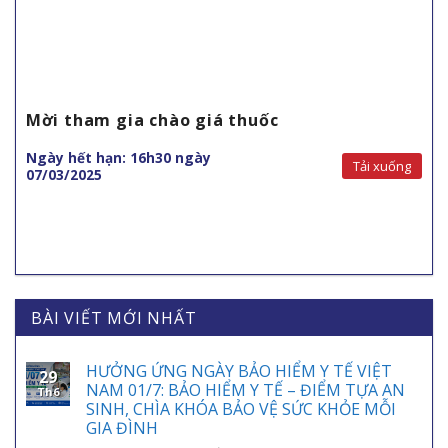
Mời tham gia chào giá thuốc
Ngày hết hạn: 16h30 ngày
Tải xuống
07/03/2025
BÀI VIẾT MỚI NHẤT
HƯỞNG ỨNG NGÀY BẢO HIỂM Y TẾ VIỆT
29
NAM 01/7: BẢO HIỂM Y TẾ – ĐIỂM TỰA AN
Th6
SINH, CHÌA KHÓA BẢO VỆ SỨC KHỎE MỖI
GIA ĐÌNH