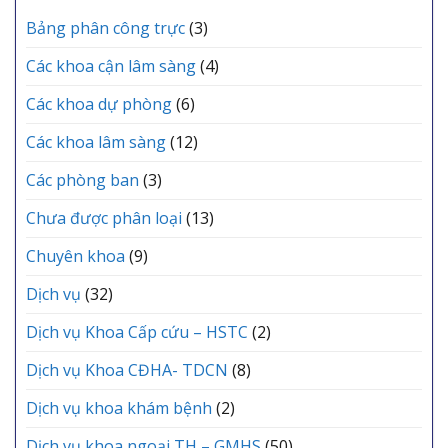
vực
TRUNG
GIA
Yên
Bảng phân công trực
(3)
TÂM
ĐÌNH
Lạc
Y
tổ
TẾ
Các khoa cận lâm sàng
(4)
chức
KHU
Lễ
VỰC
Các khoa dự phòng
(6)
kết
YÊN
nạp
LẠC
Các khoa lâm sàng
(12)
Đảng
viên
mới
Các phòng ban
(3)
Chưa được phân loại
(13)
Chuyên khoa
(9)
Dịch vụ
(32)
Dịch vụ Khoa Cấp cứu – HSTC
(2)
Dịch vụ Khoa CĐHA- TDCN
(8)
Dịch vụ khoa khám bệnh
(2)
Dịch vụ khoa ngoại TH – GMHS
(50)