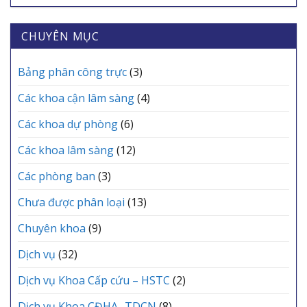
Y
BẢO
tâm
TRẮNG”
TẾ
VỆ
Y
THẦM
CÁC
SỨC
tế
CHUYÊN MỤC
LẶNG
XÃ
KHỎE
khu
TẠI
MỖI
vực
TRUNG
GIA
Yên
Bảng phân công trực
(3)
TÂM
ĐÌNH
Lạc
Y
tổ
TẾ
Các khoa cận lâm sàng
(4)
chức
KHU
Lễ
VỰC
Các khoa dự phòng
(6)
kết
YÊN
nạp
LẠC
Các khoa lâm sàng
(12)
Đảng
viên
mới
Các phòng ban
(3)
Chưa được phân loại
(13)
Chuyên khoa
(9)
Dịch vụ
(32)
Dịch vụ Khoa Cấp cứu – HSTC
(2)
Dịch vụ Khoa CĐHA- TDCN
(8)