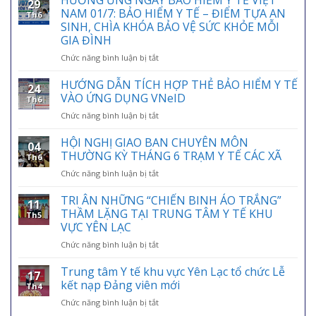
HƯỞNG ỨNG NGÀY BẢO HIỂM Y TẾ VIỆT
29
NAM 01/7: BẢO HIỂM Y TẾ – ĐIỂM TỰA AN
Th6
SINH, CHÌA KHÓA BẢO VỆ SỨC KHỎE MỖI
GIA ĐÌNH
ở
Chức năng bình luận bị tắt
HƯỞNG
ỨNG
HƯỚNG DẪN TÍCH HỢP THẺ BẢO HIỂM Y TẾ
24
NGÀY
VÀO ỨNG DỤNG VNeID
Th6
BẢO
ở
Chức năng bình luận bị tắt
HIỂM
HƯỚNG
Y
DẪN
HỘI NGHỊ GIAO BAN CHUYÊN MÔN
TẾ
04
TÍCH
VIỆT
THƯỜNG KỲ THÁNG 6 TRẠM Y TẾ CÁC XÃ
Th6
HỢP
NAM
ở
Chức năng bình luận bị tắt
THẺ
01/7:
HỘI
BẢO
BẢO
NGHỊ
TRI ÂN NHỮNG “CHIẾN BINH ÁO TRẮNG”
HIỂM
HIỂM
11
GIAO
Y
THẦM LẶNG TẠI TRUNG TÂM Y TẾ KHU
Y
Th5
BAN
TẾ
VỰC YÊN LẠC
TẾ
CHUYÊN
VÀO
–
ở
Chức năng bình luận bị tắt
MÔN
ỨNG
ĐIỂM
TRI
THƯỜNG
DỤNG
TỰA
ÂN
KỲ
Trung tâm Y tế khu vực Yên Lạc tổ chức Lễ
VNeID
AN
17
NHỮNG
THÁNG
kết nạp Đảng viên mới
SINH,
Th4
“CHIẾN
6
CHÌA
ở
Chức năng bình luận bị tắt
BINH
TRẠM
KHÓA
Trung
ÁO