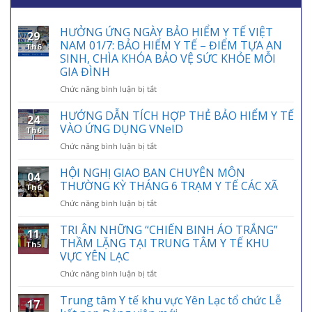
HƯỞNG ỨNG NGÀY BẢO HIỂM Y TẾ VIỆT
29
NAM 01/7: BẢO HIỂM Y TẾ – ĐIỂM TỰA AN
Th6
SINH, CHÌA KHÓA BẢO VỆ SỨC KHỎE MỖI
GIA ĐÌNH
ở
Chức năng bình luận bị tắt
HƯỞNG
ỨNG
HƯỚNG DẪN TÍCH HỢP THẺ BẢO HIỂM Y TẾ
24
NGÀY
VÀO ỨNG DỤNG VNeID
Th6
BẢO
ở
Chức năng bình luận bị tắt
HIỂM
HƯỚNG
Y
DẪN
HỘI NGHỊ GIAO BAN CHUYÊN MÔN
TẾ
04
TÍCH
VIỆT
THƯỜNG KỲ THÁNG 6 TRẠM Y TẾ CÁC XÃ
Th6
HỢP
NAM
ở
Chức năng bình luận bị tắt
THẺ
01/7:
HỘI
BẢO
BẢO
NGHỊ
TRI ÂN NHỮNG “CHIẾN BINH ÁO TRẮNG”
HIỂM
HIỂM
11
GIAO
Y
THẦM LẶNG TẠI TRUNG TÂM Y TẾ KHU
Y
Th5
BAN
TẾ
VỰC YÊN LẠC
TẾ
CHUYÊN
VÀO
–
ở
Chức năng bình luận bị tắt
MÔN
ỨNG
ĐIỂM
TRI
THƯỜNG
DỤNG
TỰA
ÂN
KỲ
Trung tâm Y tế khu vực Yên Lạc tổ chức Lễ
VNeID
AN
17
NHỮNG
THÁNG