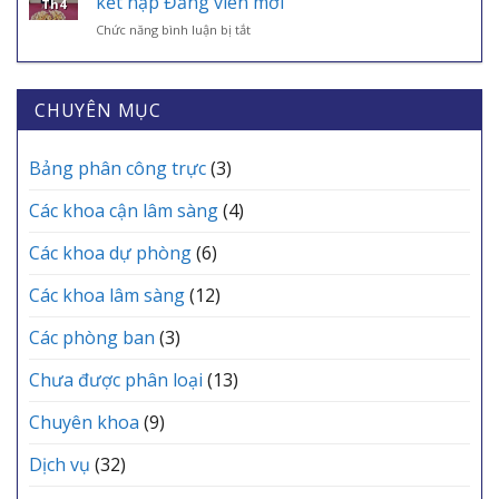
kết nạp Đảng viên mới
SINH,
Th4
“CHIẾN
6
CHÌA
ở
Chức năng bình luận bị tắt
BINH
TRẠM
KHÓA
Trung
ÁO
Y
BẢO
tâm
TRẮNG”
TẾ
VỆ
Y
THẦM
CÁC
SỨC
tế
CHUYÊN MỤC
LẶNG
XÃ
KHỎE
khu
TẠI
MỖI
vực
TRUNG
GIA
Yên
Bảng phân công trực
(3)
TÂM
ĐÌNH
Lạc
Y
tổ
TẾ
Các khoa cận lâm sàng
(4)
chức
KHU
Lễ
VỰC
Các khoa dự phòng
(6)
kết
YÊN
nạp
LẠC
Các khoa lâm sàng
(12)
Đảng
viên
mới
Các phòng ban
(3)
Chưa được phân loại
(13)
Chuyên khoa
(9)
Dịch vụ
(32)