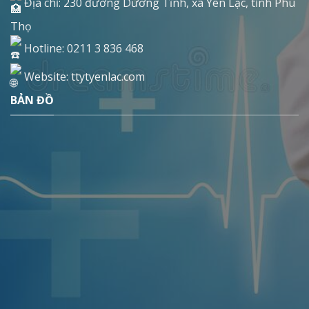
Địa chỉ: 230 đường Dương Tĩnh, xã Yên Lạc, tỉnh Phú
Thọ
Hotline: 0211 3 836 468
Website: ttytyenlac.com
BẢN ĐỒ