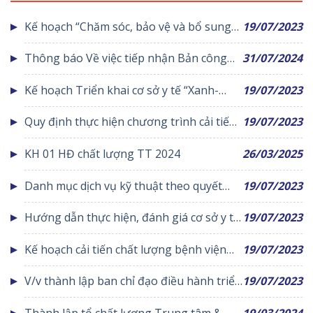
Kế hoạch “Chăm sóc, bảo vệ và bổ sung
19/07/2023
cây xanh”
Thông báo Về việc tiếp nhận Bản công
31/07/2024
bố cơ sở khám bệnh, chữa bệnh đáp ứng
Kế hoạch Triển khai cơ sở y tế “Xanh-
19/07/2023
yêu cầu là cơ sở hướng dẫn thực hành đề
Sạch-Đẹp”
cấp giấy phép hành nghề
Quy định thực hiện chương trình cải tiến
19/07/2023
5s
KH 01 HĐ chất lượng TT 2024
26/03/2025
Danh mục dịch vụ kỹ thuật theo quyết
19/07/2023
định số 3465/QĐ – BYT của Trung tâm y
Hướng dẫn thực hiện, đánh giá cơ sở y tế
19/07/2023
tế huyện Yên Lạc
“Xanh-Sạch-Đẹp”
Kế hoạch cải tiến chất lượng bệnh viện
19/07/2023
năm 2017
V/v thành lập ban chỉ đạo điều hành triển
19/07/2023
khai, thực hiện chương trình 5s
Thành lập tổ chất lượng Trung tâm &
19/03/2024