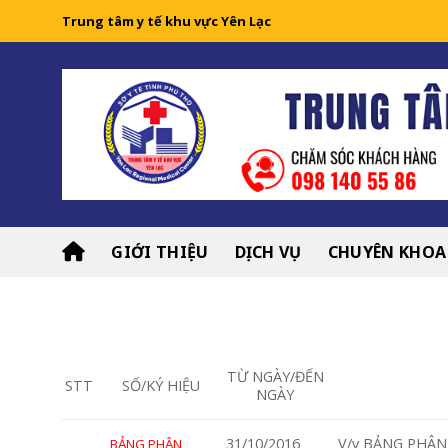
Skip
Trung tâm y tế khu vực Yên Lạc
to
content
GIỚI THIỆU
DỊCH VỤ
CHUYÊN KHOA
TỪ NGÀY/ĐẾN
STT
SỐ/KÝ HIỆU
NGÀY
31/10/2016
V/v BẢNG PHÂN 
BẢNG PHÂN