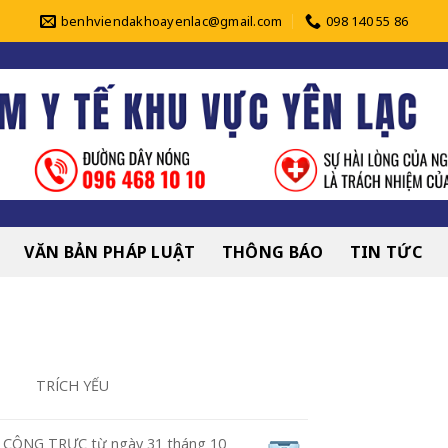
benhviendakhoayenlac@gmail.com
098 140 55 86
VĂN BẢN PHÁP LUẬT
THÔNG BÁO
TIN TỨC
TRÍCH YẾU
CÔNG TRỰC từ ngày 31 tháng 10